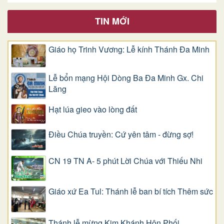
TIN MỚI
Giáo họ Trinh Vương: Lễ kính Thánh Đa Minh
Lễ bổn mạng Hội Dòng Ba Đa Minh Gx. Chi
Lăng
Hạt lúa gieo vào lòng đất
Điều Chúa truyền: Cứ yên tâm - đừng sợ!
CN 19 TN A- 5 phút Lời Chúa với Thiếu Nhi
Giáo xứ Ea Tul: Thánh lễ ban bí tích Thêm sức
Thánh lễ mừng Kim Khánh Hôn Phối