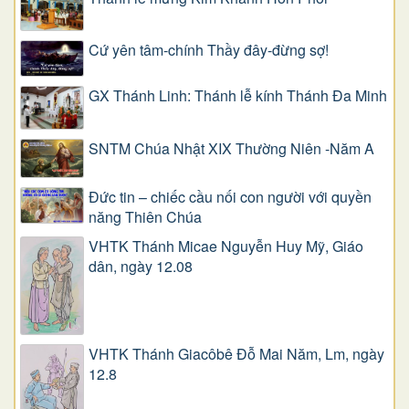
Cứ yên tâm-chính Thầy đây-đừng sợ!
GX Thánh Linh: Thánh lễ kính Thánh Đa Minh
SNTM Chúa Nhật XIX Thường Niên -Năm A
Đức tin – chiếc cầu nối con người với quyền
năng Thiên Chúa
VHTK Thánh Micae Nguyễn Huy Mỹ, Giáo
dân, ngày 12.08
VHTK Thánh Giacôbê Ðỗ Mai Năm, Lm, ngày
12.8