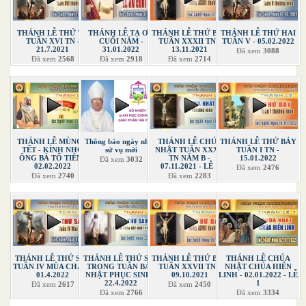
THÁNH LỄ THỨ TƯ
THÁNH LỄ TẠ ƠN
THÁNH LỄ THỨ BẢY
THÁNH LỄ THỨ HAI
TUẦN XVI TN -
CUỐI NĂM -
TUẦN XXXII TN -
TUẦN V - 05.02.2022
21.7.2021
31.01.2022
13.11.2021
Đã xem
3088
Đã xem
2568
Đã xem
2918
Đã xem
2714
THÁNH LỄ MÙNG 2
Thông báo ngày nhận
THÁNH LỄ CHÚA
THÁNH LỄ THỨ BẢY
TẾT - KÍNH NHỚ
sứ vụ mới
NHẬT TUẦN XXXII
TUẦN I TN -
ÔNG BÀ TỔ TIÊN -
TN NĂM B -
15.01.2022
Đã xem
3032
02.02.2022
07.11.2021 - LỄ 1
Đã xem
2476
Đã xem
2740
Đã xem
2283
THÁNH LỄ THỨ SÁU
THÁNH LỄ THỨ SÁU
THÁNH LỄ THỨ BẢY
THÁNH LỄ CHÚA
TUẦN IV MÙA CHAY -
TRONG TUẦN BÁT
TUẦN XXVII TN -
NHẬT CHÚA HIỂN
01.4.2022
NHẬT PHỤC SINH -
09.10.2021
LINH - 02.01.2022 - LỄ
22.4.2022
1
Đã xem
2617
Đã xem
2450
Đã xem
2766
Đã xem
3334