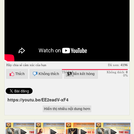
Hãy chia sẻ cảm xúc của bạn
Đã xem:
4196
Thích:
1
Không thích:
0
Thích
Không thích
liên kết hỏng
100%
0%
https://youtu.be/EE2eadV-xF4
Hiển thị nhiều nội dung hơn