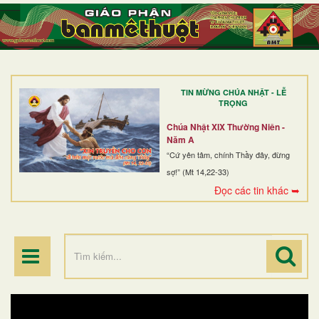
TRANG NHẤT
GIỚI THIỆU
GIÁO XỨ
TIN MỪNG CHÚA NHẬT - LỄ
DÒNG TU
TRỌNG
BAN MỤC VỤ
Chúa Nhật XIX Thường Niên -
Năm A
ĐOÀN THỂ CG
“Cứ yên tâm, chính Thầy đây, đừng
sợ!” (Mt 14,22-33)
LINH MỤC
Đọc các tin khác ➥
ĐIỂM HÀNH HƯƠNG