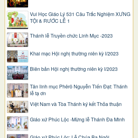
Vui Học Giáo Lý 531 Câu Trắc Nghiệm XƯNG
TỘI & RƯỚC LỄ 1
Thánh lễ Truyền chức Linh Mục -2023
Khai mạc Hội nghị thường niên kỳ I/2023
Biên bản Hội nghị thường niên kỳ I/2023
Tân linh mục Phêrô Nguyễn Tiến Đạt: Thánh
lễ tạ ơn
Việt Nam và Tòa Thánh ký kết Thỏa thuận
Giáo xứ Phúc Lộc -Mừng lễ Thánh Đa Minh
Giáo xứ Phúc Lộc: Lễ Chúa Ba Ngôi