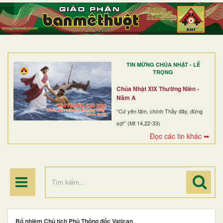
TRANG NHẤT
GIỚI THIỆU
GIÁO XỨ
TIN MỪNG CHÚA NHẬT - LỄ
DÒNG TU
TRỌNG
BAN MỤC VỤ
Chúa Nhật XIX Thường Niên -
Năm A
ĐOÀN THỂ CG
“Cứ yên tâm, chính Thầy đây, đừng
sợ!” (Mt 14,22-33)
LINH MỤC
Đọc các tin khác ➥
ĐIỂM HÀNH HƯƠNG
Bổ nhiệm Chủ tịch Phủ Thống đốc Vatican