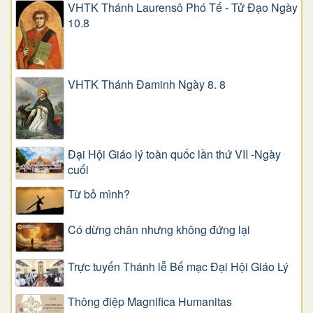
VHTK Thánh Laurensô Phó Tế - Tử Đạo Ngày
10.8
VHTK Thánh Đaminh Ngày 8. 8
Đại Hội Giáo lý toàn quốc lần thứ VII -Ngày
cuối
Từ bỏ mình?
Có dừng chân nhưng không đứng lại
Trực tuyến Thánh lễ Bế mạc Đại Hội Giáo Lý
Thông điệp Magnifica Humanitas