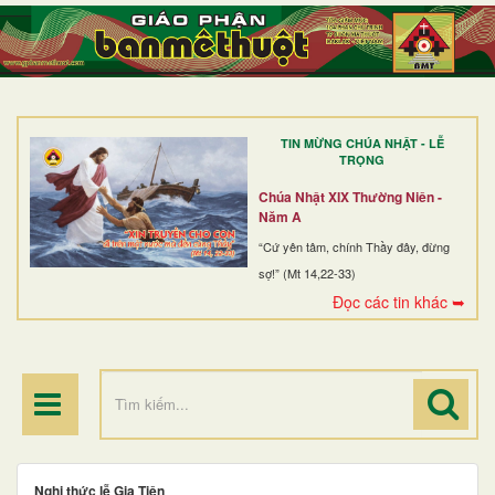
TRANG NHẤT
GIỚI THIỆU
GIÁO XỨ
TIN MỪNG CHÚA NHẬT - LỄ
DÒNG TU
TRỌNG
BAN MỤC VỤ
Chúa Nhật XIX Thường Niên -
Năm A
ĐOÀN THỂ CG
“Cứ yên tâm, chính Thầy đây, đừng
sợ!” (Mt 14,22-33)
LINH MỤC
Đọc các tin khác ➥
ĐIỂM HÀNH HƯƠNG
Nghi thức lễ Gia Tiên