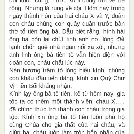
đổi khôn cùng, nước xuôi dòng tìm về bể
rộng. Nhưng lá rụng về cội. Hôm nay trong
ngày thành hôn của hai cháu X và Y, đoàn
con cháu chúng con quây quần trước bàn
thờ tổ tiên ông bà. Dẫu biết rằng, hình hài
ông bà còn lại chút tinh anh nơi lòng đất
lạnh chốn quê nhà ngàn nổi xa xôi, nhưng
anh linh ông bà tiên tổ vẫn hiện diện với
đoàn con, cháu chắt lúc này.
Nén hương trầm tỏ lòng hiếu kính, chúng
con khấu đầu tiến dâng, kính xin Quý Chư
Vị Tiền Bối khấng nhận.
Kính lạy ông bà tổ tiên, kể từ hôm nay, gia
tộc ta có thêm một thành viên, cháu X…..
đã chính thức trở thành con cháu trong gia
tộc. Kính xin ông bà tổ tiên luôn phù hộ
cùng Chúa cho gia thất của hai cháu, và
giúp hai cháu luôn làm tròn bổn phận của