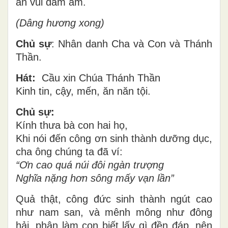
an vui đầm ấm.
(Dâng hương xong)
Chủ sự
: Nhân danh Cha và Con và Thánh
Thần.
Hát:
Cầu xin Chúa Thánh Thần
Kinh tin, cậy, mến, ăn năn tội.
Chủ sự:
Kính thưa bà con hai họ,
Khi nói đến công ơn sinh thành dưỡng dục,
cha ông chúng ta đã ví:
“Ơn cao quá núi đôi ngàn trượng
Nghĩa nặng hơn sông mấy vạn lần”
Quả thật, công đức sinh thành ngút cao
như nam san, và mênh mông như đông
hải, phận làm con biết lấy gì đền đáp, nên