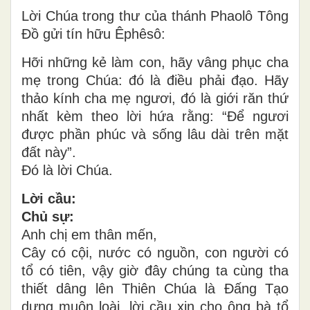
Lời Chúa trong thư của thánh Phaolô Tông
Đồ gửi tín hữu Êphêsô:
Hỡi những kẻ làm con, hãy vâng phục cha
mẹ trong Chúa: đó là điều phải đạo. Hãy
thảo kính cha mẹ ngươi, đó là giới răn thứ
nhất kèm theo lời hứa rằng: “Để ngươi
được phần phúc và sống lâu dài trên mặt
đất này”.
Đó là lời Chúa.
Lời cầu:
Chủ sự:
Anh chị em thân mến,
Cây có cội, nước có nguồn, con người có
tổ có tiên, vậy giờ đây chúng ta cùng tha
thiết dâng lên Thiên Chúa là Đấng Tạo
dựng muôn loài, lời cầu xin cho ông bà tổ