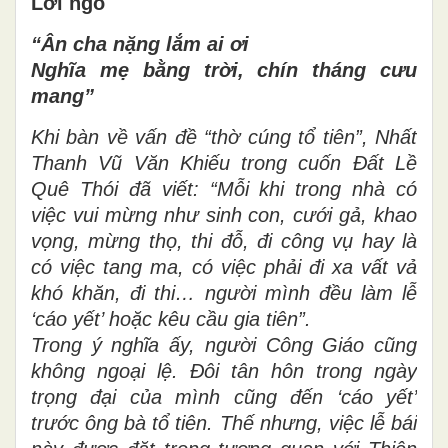
Lời ngỏ
“Ân cha nặng lắm ai ơi
Nghĩa mẹ bằng trời, chín tháng cưu
mang”
Khi bàn về vấn đề “thờ cúng tổ tiên”, Nhất
Thanh Vũ Văn Khiếu trong cuốn Đất Lề
Quê Thói đã viết: “Mỗi khi trong nhà có
việc vui mừng như sinh con, cưới gả, khao
vọng, mừng thọ, thi đỗ, đi công vụ hay là
có việc tang ma, có việc phải đi xa vất vả
khó khăn, đi thi… người mình đều làm lễ
‘cáo yết’ hoặc kêu cầu gia tiên”.
Trong ý nghĩa ấy, người Công Giáo cũng
không ngoại lệ. Đôi tân hôn trong ngày
trọng đại của mình cũng đến ‘cáo yết’
trước ông bà tổ tiên. Thế nhưng, việc lễ bái