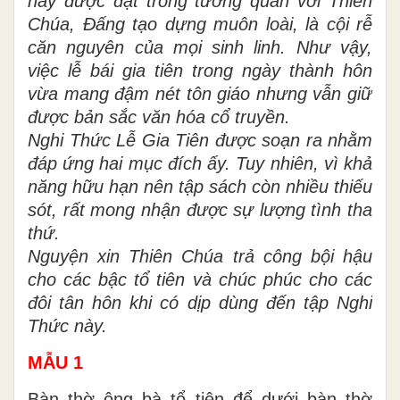
này được đặt trong tương quan với Thiên
Chúa, Đấng tạo dựng muôn loài, là cội rễ
căn nguyên của mọi sinh linh. Như vậy,
việc lễ bái gia tiên trong ngày thành hôn
vừa mang đậm nét tôn giáo nhưng vẫn giữ
được bản sắc văn hóa cổ truyền.
Nghi Thức Lễ Gia Tiên được soạn ra nhằm
đáp ứng hai mục đích ấy. Tuy nhiên, vì khả
năng hữu hạn nên tập sách còn nhiều thiếu
sót, rất mong nhận được sự lượng tình tha
thứ.
Nguyện xin Thiên Chúa trả công bội hậu
cho các bậc tổ tiên và chúc phúc cho các
đôi tân hôn khi có dịp dùng đến tập Nghi
Thức này.
MẪU 1
Bàn thờ ông bà tổ tiên để dưới bàn thờ