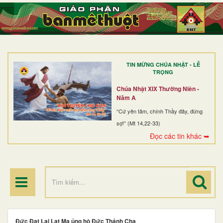
TRANG NHẤT
GIỚI THIỆU
GIÁO XỨ
TIN MỪNG CHÚA NHẬT - LỄ
DÒNG TU
TRỌNG
BAN MỤC VỤ
Chúa Nhật XIX Thường Niên -
Năm A
ĐOÀN THỂ CG
“Cứ yên tâm, chính Thầy đây, đừng
sợ!” (Mt 14,22-33)
LINH MỤC
Đọc các tin khác ➥
ĐIỂM HÀNH HƯƠNG
Đức Đạt Lai Lạt Ma ủng hộ Đức Thánh Cha