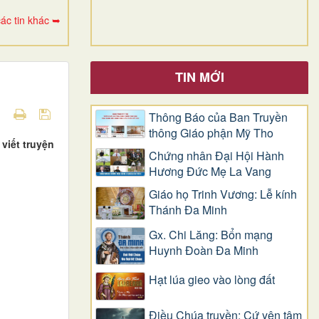
ác tin khác ➥
TIN MỚI
Thông Báo của Ban Truyền
thông Giáo phận Mỹ Tho
viết truyện
Chứng nhân Đại Hội Hành
Hương Đức Mẹ La Vang
Giáo họ Trinh Vương: Lễ kính
Thánh Đa Minh
Gx. Chi Lăng: Bổn mạng
Huynh Đoàn Đa Minh
Hạt lúa gieo vào lòng đất
Điều Chúa truyền: Cứ yên tâm