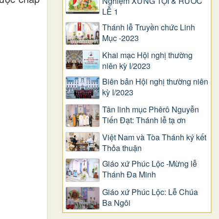
Nghiệm XƯNG TỘI & RƯỚC
LỄ 1
Thánh lễ Truyền chức Linh
Mục -2023
Khai mạc Hội nghị thường
niên kỳ I/2023
Biên bản Hội nghị thường niên
kỳ I/2023
Tân linh mục Phêrô Nguyễn
Tiến Đạt: Thánh lễ tạ ơn
Việt Nam và Tòa Thánh ký kết
Thỏa thuận
Giáo xứ Phúc Lộc -Mừng lễ
Thánh Đa Minh
Giáo xứ Phúc Lộc: Lễ Chúa
Ba Ngôi