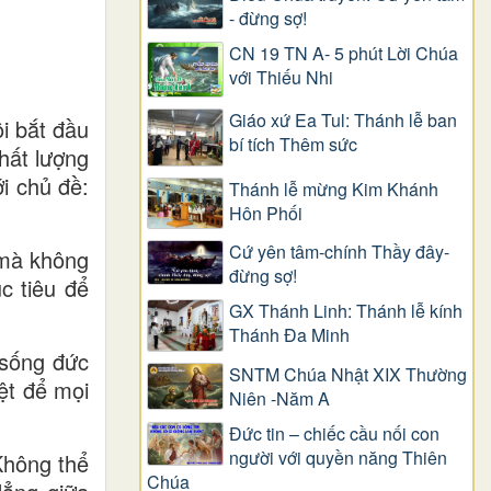
- đừng sợ!
CN 19 TN A- 5 phút Lời Chúa
với Thiếu Nhi
Giáo xứ Ea Tul: Thánh lễ ban
i bắt đầu
bí tích Thêm sức
hất lượng
i chủ đề:
Thánh lễ mừng Kim Khánh
Hôn Phối
Cứ yên tâm-chính Thầy đây-
 mà không
đừng sợ!
c tiêu để
GX Thánh Linh: Thánh lễ kính
Thánh Đa Minh
 sống đức
SNTM Chúa Nhật XIX Thường
ệt để mọi
Niên -Năm A
Đức tin – chiếc cầu nối con
người với quyền năng Thiên
Không thể
Chúa