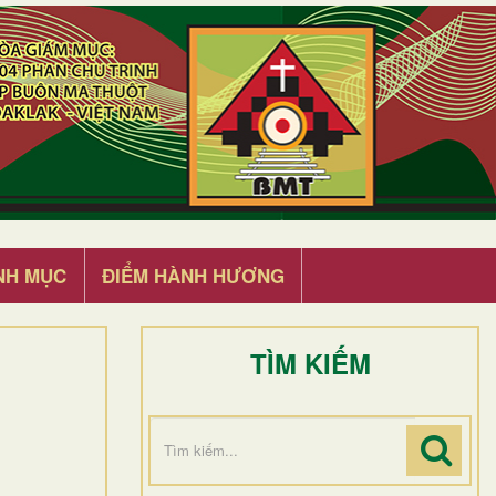
NH MỤC
ĐIỂM HÀNH HƯƠNG
TÌM KIẾM