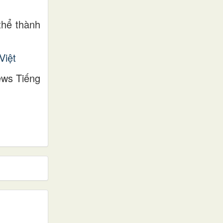
thể thành
Việt
ews Tiếng