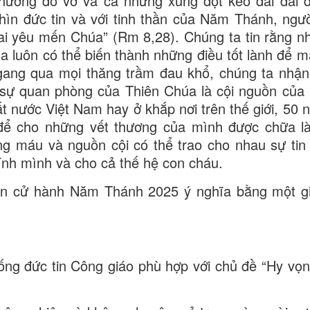
thương đổ vỡ và cả những xung đột kéo dài dai 
nhìn đức tin và với tinh thần của Năm Thánh, ngườ
 ai yêu mến Chúa” (Rm 8,28). Chúng ta tin rằng n
luôn có thể biến thành những điều tốt lành để man
Ngang qua mọi thăng trầm đau khổ, chúng ta nhận
 sự quan phòng của Thiên Chúa là cội nguồn của
ất nước Việt Nam hay ở khắp nơi trên thế giới, 50 
à để cho những vết thương của mình được chữa 
g máu và nguồn cội có thể trao cho nhau sự tin
ính mình và cho cả thế hệ con cháu.
n cử hành Năm Thánh 2025 ý nghĩa bằng một gi
sống đức tin Công giáo phù hợp với chủ đề “Hy vọ