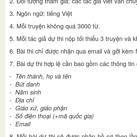
2. Đối tượng tham gia: các tác giả viết văn c
3. Ngôn ngữ: tiếng Việt
4. Mỗi truyện không quá 3000 từ.
5. Mỗi tác giả dự thi nộp tối thiểu 3 truyện và 
6. Bài thi chỉ được nhận qua email và gởi kèm f
7. Bài dự thi hợp lệ cần bao gồm các thông tin 
-
Tên thánh, họ và tên
-
Bút danh
-
Năm sinh
-
Địa chỉ
-
Giáo xứ, giáo phận
-
Số điện thoại (+mã quốc gia)
-
Email
8. Mỗi bài dự thi sẽ được nhập hồ sơ theo lầ