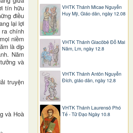
dẳng giữa
VHTK Thánh Micae Nguyễn
i tín hữu
Huy Mỹ, Giáo dân, ngày 12.08
hững điều
g lại lợi
 ra chính
 mọi niềm
VHTK Thánh Giacôbê Ðỗ Mai
năm là dịp
Năm, Lm, ngày 12.8
lành. Năm
 tưởng và
VHTK Thánh Antôn Nguyễn
Ðích, giáo dân, ngày 12.8
ải truyện
VHTK Thánh Laurensô Phó
ng và Hoà
Tế - Tử Đạo Ngày 10.8