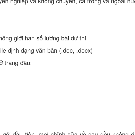
huyên nghiệp và không chuyên, cả trong và ngoài nư
không giới hạn số lượng bài dự thi
ile định dạng văn bản (.doc, .docx)
ở trang đầu:
n gởi đầu tiên, mọi chỉnh sửa về sau đều không 