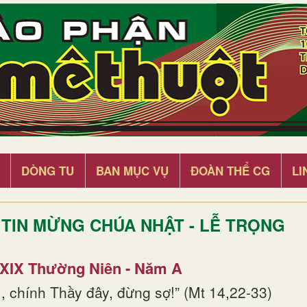
DÒNG TU
BAN MỤC VỤ
ĐOÀN THỂ CG
LI
TIN MỪNG CHÚA NHẬT - LỄ TRỌNG
 XIX Thường Niên - Năm A
, chính Thầy đây, đừng sợ!” (Mt 14,22-33)