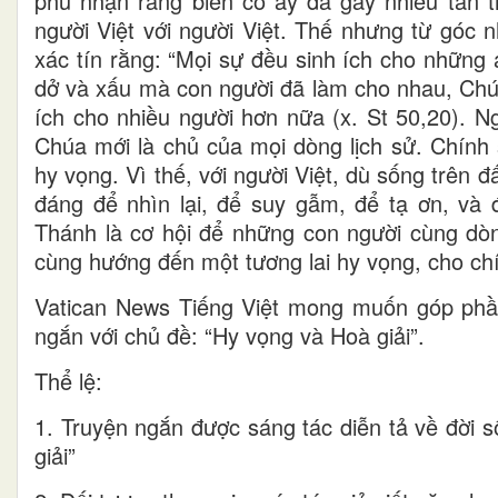
phủ nhận rằng biến cố ấy đã gây nhiều tan 
người Việt với người Việt. Thế nhưng từ góc 
xác tín rằng: “Mọi sự đều sinh ích cho những
dở và xấu mà con người đã làm cho nhau, Chúa 
ích cho nhiều người hơn nữa (x. St 50,20). 
Chúa mới là chủ của mọi dòng lịch sử. Chính
hy vọng. Vì thế, với người Việt, dù sống trên đ
đáng để nhìn lại, để suy gẫm, để tạ ơn, v
Thánh là cơ hội để những con người cùng dòn
cùng hướng đến một tương lai hy vọng, cho ch
Vatican News Tiếng Việt mong muốn góp phầ
ngắn với chủ đề: “Hy vọng và Hoà giải”.
Thể lệ:
1. Truyện ngắn được sáng tác diễn tả về đời 
giải”