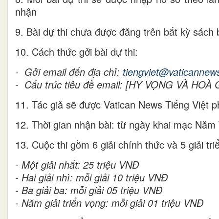
nhận
9. Bài dự thi chưa được đăng trên bất kỳ sách
10. Cách thức gởi bài dự thi:
- Gởi email đến địa chỉ:
tiengviet@vaticannew
- Cấu trúc tiêu đề email: [HY VỌNG VÀ HOÀ GI
11. Tác giả sẽ được Vatican News Tiếng Việt p
12. Thời gian nhận bài: từ ngày khai mạc Nă
13. Cuộc thi gồm 6 giải chính thức và 5 giải tri
- Một giải nhất: 25 triệu VNĐ
- Hai giải nhì: mỗi giải 10 triệu VNĐ
- Ba giải ba: mỗi giải 05 triệu VNĐ
- Năm giải triển vọng: mỗi giải 01 triệu VNĐ