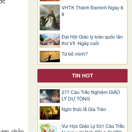
ớc
VHTK Thánh Đaminh Ngày 8.
8
Đại Hội Giáo lý toàn quốc lần
thứ VII -Ngày cuối
Từ bỏ mình?
TIN HOT
277 Câu Trắc Nghiệm GIÁO
LÝ DỰ TÒNG
Nghi thức lễ Gia Tiên
Vui Học Giáo Lý 531 Câu Trắc
được chấp