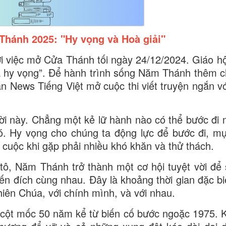
Thánh 2025: "Hy vọng và Hoà giải"
 việc mở Cửa Thánh tối ngày 24/12/2024. Giáo hộ
 hy vọng”. Để hành trình sống Năm Thánh thêm c
an News Tiếng Việt mở cuộc thi viết truyện ngắn vớ
ời này. Chẳng một kẻ lữ hành nào có thể bước đi
. Hy vọng cho chúng ta động lực để bước đi, mụ
cuộc khi gặp phải nhiều khó khăn và thử thách.
tô, Năm Thánh trở thành một cơ hội tuyệt vời để
đến đích cùng nhau. Đây là khoảng thời gian đặc bi
Thiên Chúa, với chính mình, và với nhau.
 cột mốc 50 năm kể từ biến cố bước ngoặc 1975. 