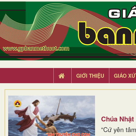
GIỚI THIỆU
GIÁO XỨ
Chúa Nhật
“Cứ yên tâm