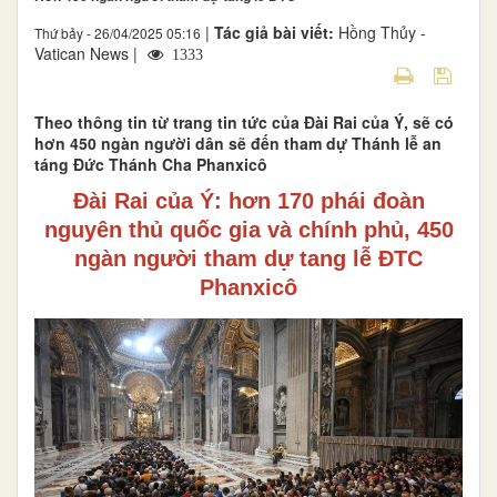
|
Tác giả bài viết:
Hồng Thủy -
Thứ bảy - 26/04/2025 05:16
Vatican News |
1333
Theo thông tin từ trang tin tức của Đài Rai của Ý, sẽ có
hơn 450 ngàn người dân sẽ đến tham dự Thánh lễ an
táng Đức Thánh Cha Phanxicô
Đài Rai của Ý: hơn 170 phái đoàn
nguyên thủ quốc gia và chính phủ, 450
ngàn người tham dự tang lễ ĐTC
Phanxicô