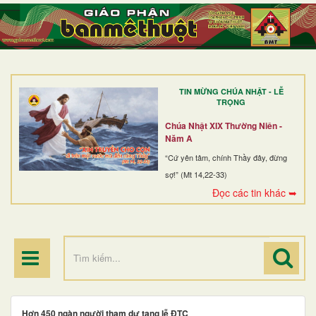
TRANG NHẤT
GIỚI THIỆU
GIÁO XỨ
TIN MỪNG CHÚA NHẬT - LỄ
DÒNG TU
TRỌNG
BAN MỤC VỤ
Chúa Nhật XIX Thường Niên -
Năm A
ĐOÀN THỂ CG
“Cứ yên tâm, chính Thầy đây, đừng
sợ!” (Mt 14,22-33)
LINH MỤC
Đọc các tin khác ➥
ĐIỂM HÀNH HƯƠNG
Hơn 450 ngàn người tham dự tang lễ ĐTC