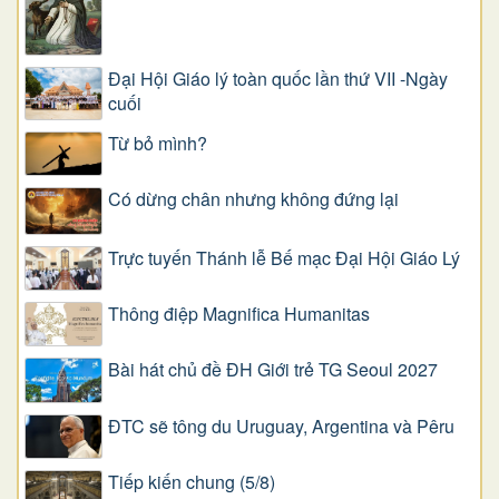
Đại Hội Giáo lý toàn quốc lần thứ VII -Ngày
cuối
Từ bỏ mình?
Có dừng chân nhưng không đứng lại
Trực tuyến Thánh lễ Bế mạc Đại Hội Giáo Lý
Thông điệp Magnifica Humanitas
Bài hát chủ đề ĐH Giới trẻ TG Seoul 2027
ĐTC sẽ tông du Uruguay, Argentina và Pêru
Tiếp kiến chung (5/8)