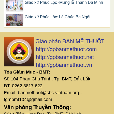
Giáo xứ Phúc Lộc -Mừng lễ Thánh Đa Minh
Giáo xứ Phúc Lộc: Lễ Chúa Ba Ngôi
Giáo phận BAN MÊ THUỘT
http://gpbanmethuot.com
http://gpbanmethuot.net
http://gpbanmethuot.vn
Tòa Giám Mục - BMT:
Số 104 Phan Chu Trinh, Tp. BMT, Đắk Lắk.
ĐT: 0262 3817 622
Email: banmethuot@cbc-vietnam.org -
tgmbmt104@gmail.com
Văn phòng Truyền Thông:
Số 01 Trần Hưng Đạo, Tp. BMT, Đắk Lắk.