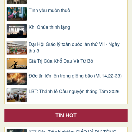
Tình yêu muôn thuở
Khi Chúa thinh lặng
Đại Hội Giáo lý toàn quốc lần thứ VII - Ngày
thứ 3
Giá Trị Của Khổ Ðau Và Từ Bỏ
Đức tin lớn lên trong giông bão (Mt 14,22-33)
LBT: Thánh lễ Cầu nguyện tháng Tám 2026
TIN HOT
277 Câu Trắc Nghiệm GIÁO LÝ DỰ TÒNG