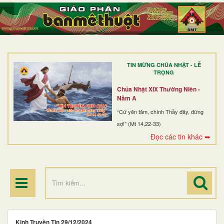
TRANG NHẤT
GIỚI THIỆU
GIÁO XỨ
TIN MỪNG CHÚA NHẬT - LỄ
DÒNG TU
TRỌNG
BAN MỤC VỤ
Chúa Nhật XIX Thường Niên -
Năm A
ĐOÀN THỂ CG
“Cứ yên tâm, chính Thầy đây, đừng
sợ!” (Mt 14,22-33)
LINH MỤC
Đọc các tin khác ➥
ĐIỂM HÀNH HƯƠNG
Kinh Truyền Tin 29/12/2024