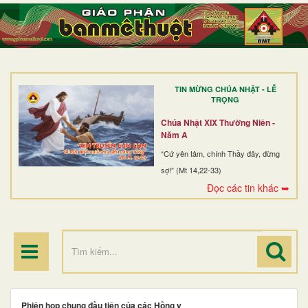
TRANG NHẤT
GIỚI THIỆU
GIÁO XỨ
TIN MỪNG CHÚA NHẬT - LỄ
DÒNG TU
TRỌNG
BAN MỤC VỤ
Chúa Nhật XIX Thường Niên -
Năm A
ĐOÀN THỂ CG
“Cứ yên tâm, chính Thầy đây, đừng
sợ!” (Mt 14,22-33)
LINH MỤC
Đọc các tin khác ➥
ĐIỂM HÀNH HƯƠNG
Phiên họp chung đầu tiên của các Hồng y