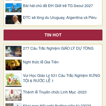
Bài hát chủ đề ĐH Giới trẻ TG Seoul 2027
ĐTC sẽ tông du Uruguay, Argentina và Pêru
TIN HOT
277 Câu Trắc Nghiệm GIÁO LÝ DỰ TÒNG
Nghi thức lễ Gia Tiên
Vui Học Giáo Lý 531 Câu Trắc Nghiệm XƯNG
TỘI & RƯỚC LỄ 1
Thánh lễ Truyền chức Linh Mục -2023
Khai mạc Hội nghị thường niên kỳ I/2023