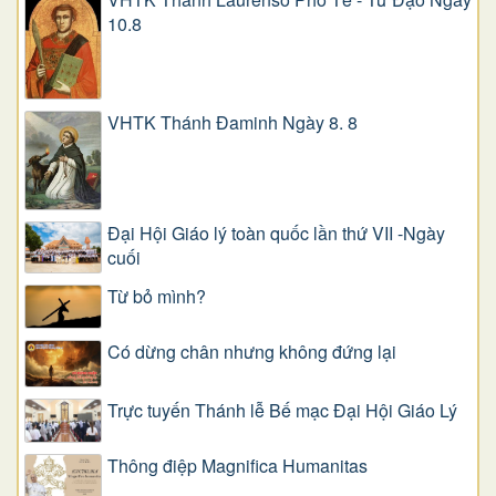
10.8
VHTK Thánh Đaminh Ngày 8. 8
Đại Hội Giáo lý toàn quốc lần thứ VII -Ngày
cuối
Từ bỏ mình?
Có dừng chân nhưng không đứng lại
Trực tuyến Thánh lễ Bế mạc Đại Hội Giáo Lý
Thông điệp Magnifica Humanitas