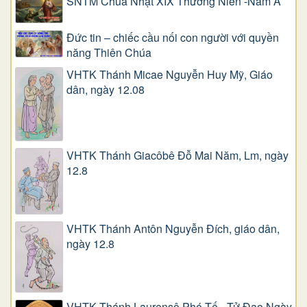
SNTM Chúa Nhật XIX Thường Niên -Năm A
Đức tin – chiếc cầu nối con người với quyền
năng Thiên Chúa
VHTK Thánh Micae Nguyễn Huy Mỹ, Giáo
dân, ngày 12.08
VHTK Thánh Giacôbê Ðỗ Mai Năm, Lm, ngày
12.8
VHTK Thánh Antôn Nguyễn Ðích, giáo dân,
ngày 12.8
VHTK Thánh Laurensô Phó Tế - Tử Đạo Ngày