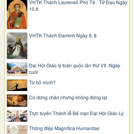
VHTK Thánh Laurensô Phó Tế - Tử Đạo Ngày
10.8
VHTK Thánh Đaminh Ngày 8. 8
Đại Hội Giáo lý toàn quốc lần thứ VII -Ngày
cuối
Từ bỏ mình?
Có dừng chân nhưng không đứng lại
Trực tuyến Thánh lễ Bế mạc Đại Hội Giáo Lý
Thông điệp Magnifica Humanitas