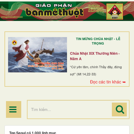
TRANG NHẤT
GIỚI THIỆU
GIÁO XỨ
TIN MỪNG CHÚA NHẬT - LỄ
DÒNG TU
TRỌNG
BAN MỤC VỤ
Chúa Nhật XIX Thường Niên -
Năm A
ĐOÀN THỂ CG
“Cứ yên tâm, chính Thầy đây, đừng
sợ!” (Mt 14,22-33)
LINH MỤC
Đọc các tin khác ➥
ĐIỂM HÀNH HƯƠNG
Tgp Seoul có 1.000 linh mục