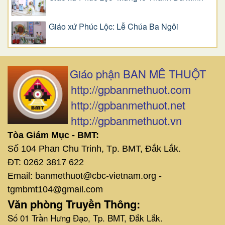
Giáo xứ Phúc Lộc: Lễ Chúa Ba Ngôi
Giáo phận BAN MÊ THUỘT
http://gpbanmethuot.com
http://gpbanmethuot.net
http://gpbanmethuot.vn
Tòa Giám Mục - BMT:
Số 104 Phan Chu Trinh, Tp. BMT, Đắk Lắk.
ĐT: 0262 3817 622
Email: banmethuot@cbc-vietnam.org -
tgmbmt104@gmail.com
Văn phòng Truyền Thông:
Số 01 Trần Hưng Đạo, Tp. BMT, Đắk Lắk.