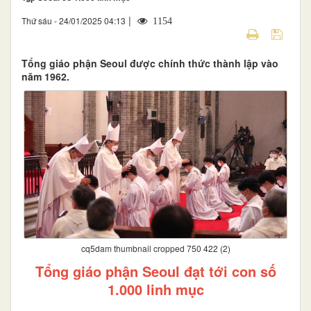
|
Thứ sáu - 24/01/2025 04:13
1154
Tổng giáo phận Seoul được chính thức thành lập vào
năm 1962.
cq5dam thumbnail cropped 750 422 (2)
Tổng giáo phận Seoul đạt tới con số
1.000 linh mục