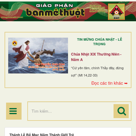
TRANG NHẤT
GIỚI THIỆU
GIÁO XỨ
TIN MỪNG CHÚA NHẬT - LỄ
DÒNG TU
TRỌNG
BAN MỤC VỤ
Chúa Nhật XIX Thường Niên -
Năm A
ĐOÀN THỂ CG
“Cứ yên tâm, chính Thầy đây, đừng
sợ!” (Mt 14,22-33)
LINH MỤC
Đọc các tin khác ➥
ĐIỂM HÀNH HƯƠNG
Thánh Lễ Bế Mạc Năm Thánh Giới Trẻ