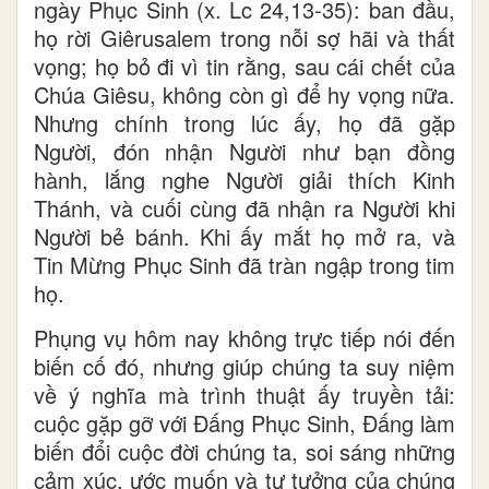
ngày Phục Sinh (x. Lc 24,13-35): ban đầu,
họ rời Giêrusalem trong nỗi sợ hãi và thất
vọng; họ bỏ đi vì tin rằng, sau cái chết của
Chúa Giêsu, không còn gì để hy vọng nữa.
Nhưng chính trong lúc ấy, họ đã gặp
Người, đón nhận Người như bạn đồng
hành, lắng nghe Người giải thích Kinh
Thánh, và cuối cùng đã nhận ra Người khi
Người bẻ bánh. Khi ấy mắt họ mở ra, và
Tin Mừng Phục Sinh đã tràn ngập trong tim
họ.
Phụng vụ hôm nay không trực tiếp nói đến
biến cố đó, nhưng giúp chúng ta suy
niệm
về ý nghĩa mà trình thuật ấy truyền tải:
cuộc gặp gỡ với Đấng Phục Sinh, Đấng làm
biến đổi cuộc đời chúng ta, soi sáng những
cảm xúc, ước muốn và tư tưởng của chúng