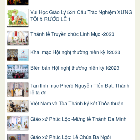
Vui Học Giáo Lý 531 Câu Trắc Nghiệm XƯNG
TỘI & RƯỚC LỄ 1
Thánh lễ Truyền chức Linh Mục -2023
Khai mạc Hội nghị thường niên kỳ I/2023
Biên bản Hội nghị thường niên kỳ I/2023
Tân linh mục Phêrô Nguyễn Tiến Đạt: Thánh
lễ tạ ơn
Việt Nam và Tòa Thánh ký kết Thỏa thuận
Giáo xứ Phúc Lộc -Mừng lễ Thánh Đa Minh
Giáo xứ Phúc Lộc: Lễ Chúa Ba Ngôi