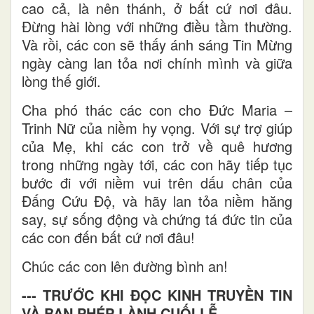
cao cả, là nên thánh, ở bất cứ nơi đâu.
Đừng hài lòng với những điều tầm thường.
Và rồi, các con sẽ thấy ánh sáng Tin Mừng
ngày càng lan tỏa nơi chính mình và giữa
lòng thế giới.
Cha phó thác các con cho Đức Maria –
Trinh Nữ của niềm hy vọng. Với sự trợ giúp
của Mẹ, khi các con trở về quê hương
trong những ngày tới, các con hãy tiếp tục
bước đi với niềm vui trên dấu chân của
Đấng Cứu Độ, và hãy lan tỏa niềm hăng
say, sự sống động và chứng tá đức tin của
các con đến bất cứ nơi đâu!
Chúc các con lên đường bình an!
--- TRƯỚC KHI ĐỌC KINH TRUYỀN TIN
VÀ BAN PHÉP LÀNH CUỐI LỄ ---