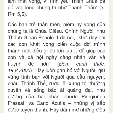
làm thất vọng, vì tình yêu Thiên Chúa đã
đổ vào lòng chúng ta nhờ Thánh Thần” (x.
Rm 5,5).
Các bạn trẻ thân mến, niềm hy vọng của
chúng ta là Chúa Giêsu. Chính Người, như
Thánh Gioan Phaolô II đã nói, “khơi dậy nơi
các con khát vọng biến cuộc đời mình
thành một điều gì đó lớn lao… để giúp các
con và xã hội ngày càng nhân văn và
huynh đệ hơn” (
Đêm canh thức,
19.8.2000
). Hãy luôn gắn bó với Người, giữ
vững tình bạn với Người qua cầu nguyện,
chầu Thánh Thể, rước lễ, xưng tội thường
xuyên và sống bác ái quảng đại, như
gương của hai chân phước Piergiorgio
Frassati và Carlo Acutis – những vị sắp
được tuyên thánh. Hãy dám mơ những điều