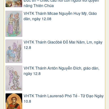
Đức tin – chiếc cầu nối con người với quyền
năng Thiên Chúa
VHTK Thánh Micae Nguyễn Huy Mỹ, Giáo
dân, ngày 12.08
VHTK Thánh Giacôbê Ðỗ Mai Năm, Lm, ngày
12.8
VHTK Thánh Antôn Nguyễn Ðích, giáo dân,
ngày 12.8
VHTK Thánh Laurensô Phó Tế - Tử Đạo Ngày
10.8