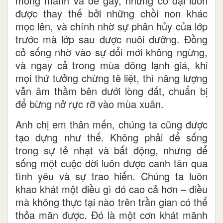
mỏng manh và dễ gãy, nhưng cỏ dại luôn
được thay thế bởi những chồi non khác
mọc lên, và chính nhờ sự phân hủy của lớp
trước mà lớp sau được nuôi dưỡng. Đồng
cỏ sống nhờ vào sự đổi mới không ngừng,
và ngay cả trong mùa đông lạnh giá, khi
mọi thứ tưởng chừng tê liệt, thì năng lượng
vẫn âm thầm bên dưới lòng đất, chuẩn bị
để bừng nở rực rỡ vào mùa xuân.
Anh chị em thân mến, chúng ta cũng được
tạo dựng như thế. Không phải để sống
trong sự tẻ nhạt và bất động, nhưng để
sống một cuộc đời luôn được canh tân qua
tình yêu và sự trao hiến. Chúng ta luôn
khao khát một điều gì đó cao cả hơn – điều
mà không thực tại nào trên trần gian có thể
thỏa mãn được. Đó là một cơn khát mãnh