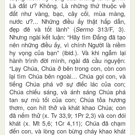
Là đất ư? Không. Là những thứ thuộc về
đất như vàng, bạc, cây cối, mùa màng,
nước ư?... Những điều ấy thật hấp dẫn,
đẹp đẽ và tốt lành” (
Sermo
313/F, 3).
Nhưng ngài kết luận: “Hãy tìm Đấng đã tạo
nên những điều ấy, vì chính Người là niềm
hy vọng của bạn” (ibid.). Và khi ngẫm lại
hành trình đời mình, ngài đã cầu nguyện:
“Lạy Chúa, Chúa ở bên trong con, còn con
lại tìm Chúa bên ngoài… Chúa gọi con, và
tiếng Chúa phá vỡ sự điếc lác của con;
Chúa chiếu sáng, và ánh sáng Chúa phá
tan sự mù tối của con; Chúa tỏa hương
thơm, con hít thở và khát khao Chúa; con
đã nếm thử (x. Tv 33,9; 1Pr 2,3) và con đói
khát (x. Mt 5,6; 1Cr 4,11); Chúa đã chạm
đến con, và lòng con bừng cháy khao khát