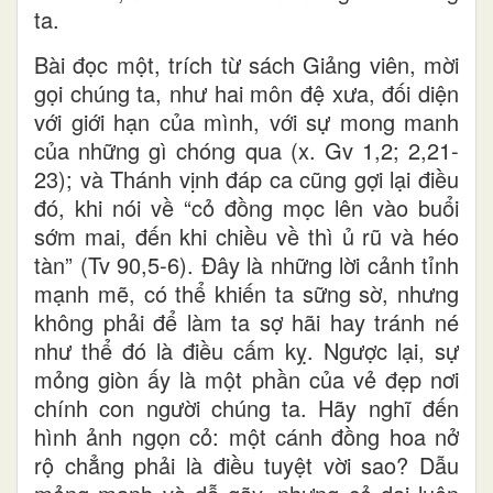
ta.
Bài đọc một, trích từ sách Giảng viên, mời
gọi chúng ta, như hai môn đệ xưa, đối diện
với giới hạn của mình, với sự mong manh
của những gì chóng qua (x. Gv 1,2; 2,21-
23); và Thánh vịnh đáp ca cũng gợi lại điều
đó, khi nói về “cỏ đồng mọc lên vào buổi
sớm mai, đến khi chiều về thì ủ rũ và héo
tàn” (Tv 90,5-6). Đây là những lời cảnh tỉnh
mạnh mẽ, có thể khiến ta sững sờ, nhưng
không phải để làm ta sợ hãi hay tránh né
như thể đó là điều cấm kỵ. Ngược lại, sự
mỏng giòn ấy là một phần của vẻ đẹp nơi
chính con người chúng ta. Hãy nghĩ đến
hình ảnh ngọn cỏ: một cánh đồng hoa nở
rộ chẳng phải là điều tuyệt vời sao? Dẫu