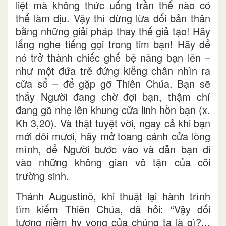
liệt mà không thức uống trần thế nào có
thể làm dịu. Vậy thì đừng lừa dối bản thân
bằng những giải pháp thay thế giả tạo! Hãy
lắng nghe tiếng gọi trong tim bạn! Hãy để
nó trở thành chiếc ghế bệ nâng bạn lên –
như một đứa trẻ đứng kiễng chân nhìn ra
cửa sổ – để gặp gỡ Thiên Chúa. Bạn sẽ
thấy Người đang chờ đợi bạn, thậm chí
đang gõ nhẹ lên khung cửa linh hồn bạn (x.
Kh 3,20). Và thật tuyệt vời, ngay cả khi bạn
mới đôi mươi, hãy mở toang cánh cửa lòng
mình, để Người bước vào và dẫn bạn đi
vào những không gian vô tận của cõi
trường sinh.
Thánh Augustinô, khi thuật lại hành trình
tìm kiếm Thiên Chúa, đã hỏi: “Vậy đối
tượng niềm hy vọng của chúng ta là gì?...