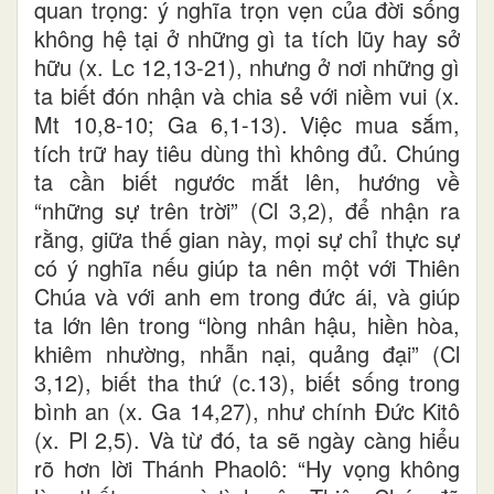
quan trọng: ý nghĩa trọn vẹn của đời sống
không hệ tại ở những gì ta tích lũy hay sở
hữu (x. Lc 12,13-21), nhưng ở nơi những gì
ta biết đón nhận và chia sẻ với niềm vui (x.
Mt 10,8-10; Ga 6,1-13). Việc mua sắm,
tích trữ hay tiêu dùng thì không đủ. Chúng
ta cần biết ngước mắt lên, hướng về
“những sự trên trời” (Cl 3,2), để nhận ra
rằng, giữa thế gian này, mọi sự chỉ thực sự
có ý nghĩa nếu giúp ta nên một với Thiên
Chúa và với anh em trong đức ái, và giúp
ta lớn lên trong “lòng nhân hậu, hiền hòa,
khiêm nhường, nhẫn nại, quảng đại” (Cl
3,12), biết tha thứ (c.13), biết sống trong
bình an (x. Ga 14,27), như chính Đức Kitô
(x. Pl 2,5). Và từ đó, ta sẽ ngày càng hiểu
rõ hơn lời Thánh Phaolô: “Hy vọng không