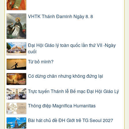
VHTK Thánh Đaminh Ngày 8. 8
Đại Hội Giáo lý toàn quốc lần thứ VII -Ngày
cuối
Từ bỏ mình?
Có dừng chân nhưng không đứng lại
Trực tuyến Thánh lễ Bế mạc Đại Hội Giáo Lý
Thông điệp Magnifica Humanitas
Bài hát chủ đề ĐH Giới trẻ TG Seoul 2027