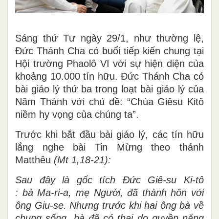
Sáng thứ Tư ngày 29/1, như thường lệ,
Đức Thánh Cha có buổi tiếp kiến chung tại
Hội trường Phaolô VI với sự hiện diện của
khoảng 10.000 tín hữu. Đức Thánh Cha có
bài giáo lý thứ ba trong loạt bài giáo lý của
Năm Thánh với chủ đề: “Chúa Giêsu Kitô
niềm hy vọng của chúng ta”.
Trước khi bắt đầu bài giáo lý, các tín hữu
lắng nghe bài Tin Mừng theo thánh
Matthêu
(Mt 1,18-21):
Sau đây là gốc tích Đức Giê-su Ki-tô
: bà Ma-ri-a, mẹ Người, đã thành hôn với
ông Giu-se. Nhưng trước khi hai ông bà về
chung sống, bà đã có thai do quyền năng