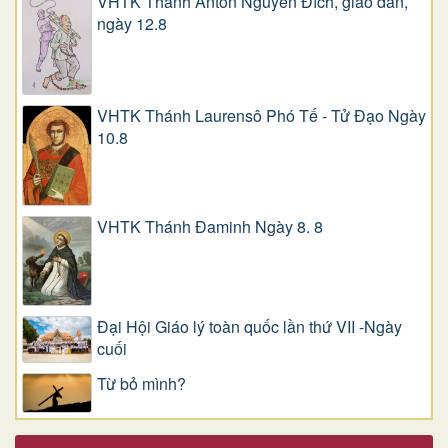
VHTK Thánh Antôn Nguyễn Ðích, giáo dân,
ngày 12.8
VHTK Thánh Laurensô Phó Tế - Tử Đạo Ngày
10.8
VHTK Thánh Đaminh Ngày 8. 8
Đại Hội Giáo lý toàn quốc lần thứ VII -Ngày
cuối
Từ bỏ mình?