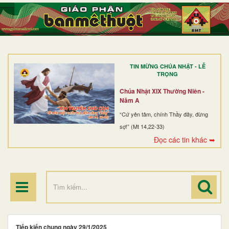
TRANG NHẤT
GIỚI THIỆU
GIÁO XỨ
TIN MỪNG CHÚA NHẬT - LỄ
DÒNG TU
TRỌNG
BAN MỤC VỤ
Chúa Nhật XIX Thường Niên -
Năm A
ĐOÀN THỂ CG
“Cứ yên tâm, chính Thầy đây, đừng
sợ!” (Mt 14,22-33)
LINH MỤC
Đọc các tin khác ➥
ĐIỂM HÀNH HƯƠNG
Tiếp kiến chung ngày 29/1/2025