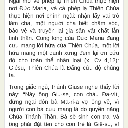
Ngài mơ về phép lạ Thiên Chúa thực hiện
nơi Đức Maria, và cả phép lạ Thiên Chúa
thực hiện nơi chính ngài: nhận lấy vai trò
làm cha, một người cha biết chăm sóc,
bảo vệ và truyền lại gia sản vật chất lẫn
tinh thần. Cung lòng của Đức Maria đang
cưu mang lời hứa của Thiên Chúa, một lời
hứa mang một danh xưng đem lại ơn cứu
độ cho toàn thể nhân loại (x. Cv 4,12):
Giêsu, Thiên Chúa là Đấng cứu độ chúng
ta.
Trong giấc ngủ, thánh Giuse nghe thấy lời
này: “Này ông Giu-se, con cháu Đa-vít,
đừng ngại đón bà Ma-ri-a vợ ông về, vì
người con bà cưu mang là do quyền năng
Chúa Thánh Thần. Bà sẽ sinh con trai và
ông phải đặt tên cho con trẻ là Giê-su, vì