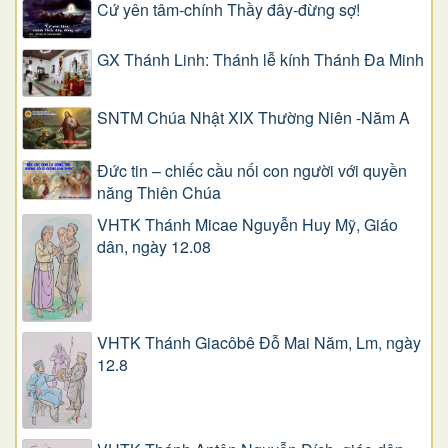
Cứ yên tâm-chính Thầy đây-đừng sợ!
GX Thánh Linh: Thánh lễ kính Thánh Đa Minh
SNTM Chúa Nhật XIX Thường Niên -Năm A
Đức tin – chiếc cầu nối con người với quyền
năng Thiên Chúa
VHTK Thánh Micae Nguyễn Huy Mỹ, Giáo
dân, ngày 12.08
VHTK Thánh Giacôbê Ðỗ Mai Năm, Lm, ngày
12.8