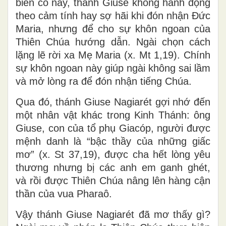
biến cố này, thánh Giuse không hành động
theo cảm tính hay sợ hãi khi đón nhận Đức
Maria, nhưng để cho sự khôn ngoan của
Thiên Chúa hướng dẫn. Ngài chọn cách
lặng lẽ rời xa Mẹ Maria (x. Mt 1,19). Chính
sự khôn ngoan này giúp ngài không sai lầm
và mở lòng ra để đón nhận tiếng Chúa.
Qua đó, thánh Giuse Nagiarét gợi nhớ đến
một nhân vật khác trong Kinh Thánh: ông
Giuse, con của tổ phụ Giacóp, người được
mệnh danh là “bậc thầy của những giấc
mơ” (x. St 37,19), được cha hết lòng yêu
thương nhưng bị các anh em ganh ghét,
và rồi được Thiên Chúa nâng lên hàng cận
thần của vua Pharaô.
Vậy thánh Giuse Nagiarét đã mơ thấy gì?