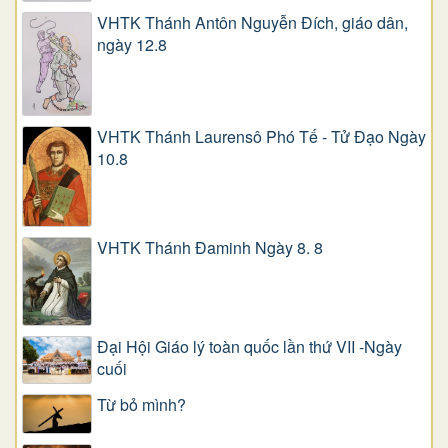
VHTK Thánh Antôn Nguyễn Ðích, giáo dân,
ngày 12.8
VHTK Thánh Laurensô Phó Tế - Tử Đạo Ngày
10.8
VHTK Thánh Đaminh Ngày 8. 8
Đại Hội Giáo lý toàn quốc lần thứ VII -Ngày
cuối
Từ bỏ mình?