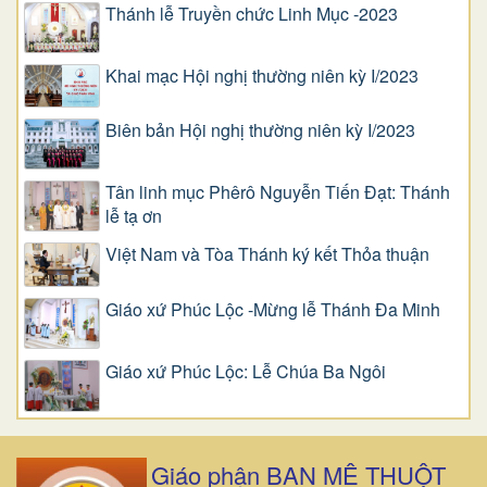
Thánh lễ Truyền chức Linh Mục -2023
Khai mạc Hội nghị thường niên kỳ I/2023
Biên bản Hội nghị thường niên kỳ I/2023
Tân linh mục Phêrô Nguyễn Tiến Đạt: Thánh
lễ tạ ơn
Việt Nam và Tòa Thánh ký kết Thỏa thuận
Giáo xứ Phúc Lộc -Mừng lễ Thánh Đa Minh
Giáo xứ Phúc Lộc: Lễ Chúa Ba Ngôi
Giáo phận BAN MÊ THUỘT