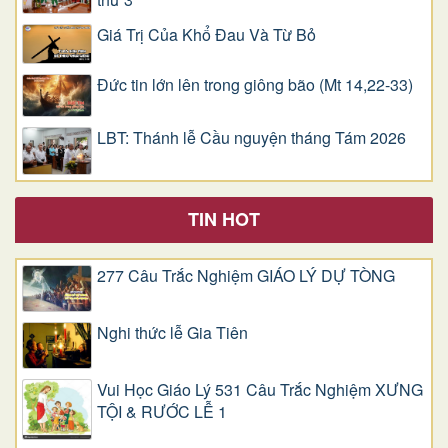
Giá Trị Của Khổ Ðau Và Từ Bỏ
Đức tin lớn lên trong giông bão (Mt 14,22-33)
LBT: Thánh lễ Cầu nguyện tháng Tám 2026
TIN HOT
277 Câu Trắc Nghiệm GIÁO LÝ DỰ TÒNG
Nghi thức lễ Gia Tiên
Vui Học Giáo Lý 531 Câu Trắc Nghiệm XƯNG
TỘI & RƯỚC LỄ 1