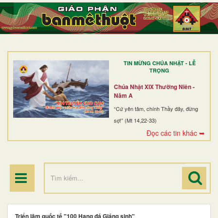
TRANG NHẤT
GIỚI THIỆU
GIÁO XỨ
TIN MỪNG CHÚA NHẬT - LỄ
DÒNG TU
TRỌNG
BAN MỤC VỤ
Chúa Nhật XIX Thường Niên -
Năm A
ĐOÀN THỂ CG
“Cứ yên tâm, chính Thầy đây, đừng
sợ!” (Mt 14,22-33)
LINH MỤC
Đọc các tin khác ➥
ĐIỂM HÀNH HƯƠNG
Triển lãm quốc tế "100 Hang đá Giáng sinh"