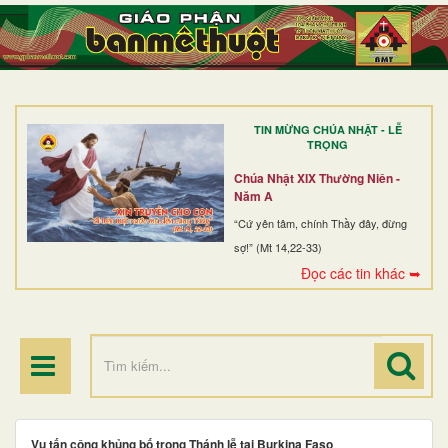
TRANG NHẤT
GIỚI THIỆU
GIÁO XỨ
TIN MỪNG CHÚA NHẬT - LỄ
DÒNG TU
TRỌNG
BAN MỤC VỤ
Chúa Nhật XIX Thường Niên -
Năm A
ĐOÀN THỂ CG
“Cứ yên tâm, chính Thầy đây, đừng
sợ!” (Mt 14,22-33)
LINH MỤC
Đọc các tin khác ➥
ĐIỂM HÀNH HƯƠNG
Vụ tấn công khủng bố trong Thánh lễ tại Burkina Faso