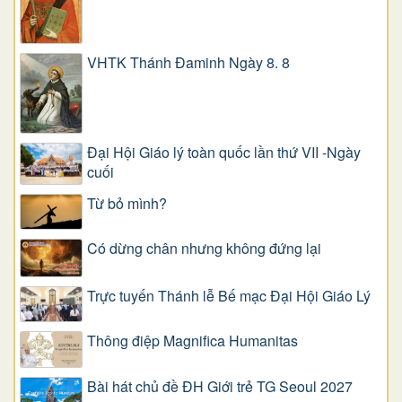
VHTK Thánh Đaminh Ngày 8. 8
Đại Hội Giáo lý toàn quốc lần thứ VII -Ngày
cuối
Từ bỏ mình?
Có dừng chân nhưng không đứng lại
Trực tuyến Thánh lễ Bế mạc Đại Hội Giáo Lý
Thông điệp Magnifica Humanitas
Bài hát chủ đề ĐH Giới trẻ TG Seoul 2027