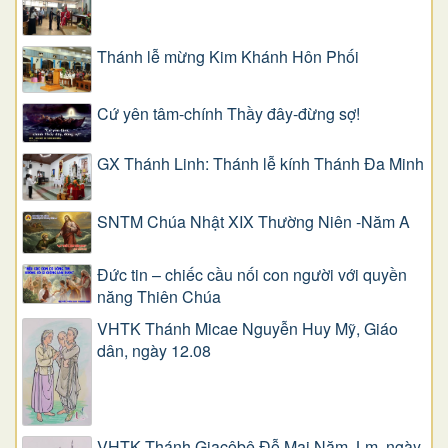
Thánh lễ mừng Kim Khánh Hôn Phối
Cứ yên tâm-chính Thầy đây-đừng sợ!
GX Thánh Linh: Thánh lễ kính Thánh Đa Minh
SNTM Chúa Nhật XIX Thường Niên -Năm A
Đức tin – chiếc cầu nối con người với quyền
năng Thiên Chúa
VHTK Thánh Micae Nguyễn Huy Mỹ, Giáo
dân, ngày 12.08
VHTK Thánh Giacôbê Ðỗ Mai Năm, Lm, ngày