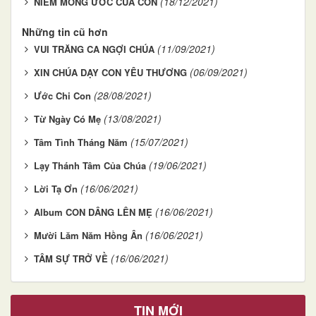
(18/12/2021)
NIỀM MONG ƯỚC CỦA CON
Những tin cũ hơn
(11/09/2021)
VUI TRĂNG CA NGỢI CHÚA
(06/09/2021)
XIN CHÚA DẠY CON YÊU THƯƠNG
(28/08/2021)
Ước Chi Con
(13/08/2021)
Từ Ngày Có Mẹ
(15/07/2021)
Tâm Tình Tháng Năm
(19/06/2021)
Lạy Thánh Tâm Của Chúa
(16/06/2021)
Lời Tạ Ơn
(16/06/2021)
Album CON DÂNG LÊN MẸ
(16/06/2021)
Mười Lăm Năm Hồng Ân
(16/06/2021)
TÂM SỰ TRỞ VỀ
TIN MỚI