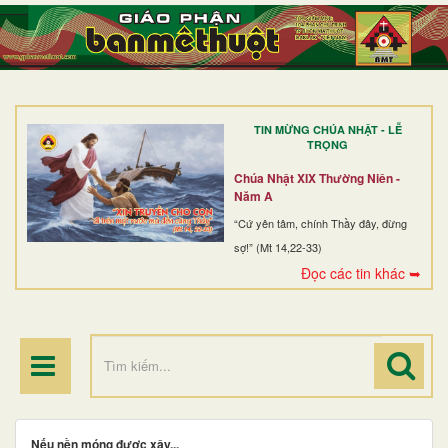
TRANG NHẤT
GIỚI THIỆU
GIÁO XỨ
TIN MỪNG CHÚA NHẬT - LỄ
DÒNG TU
TRỌNG
BAN MỤC VỤ
Chúa Nhật XIX Thường Niên -
Năm A
ĐOÀN THỂ CG
“Cứ yên tâm, chính Thầy đây, đừng
sợ!” (Mt 14,22-33)
LINH MỤC
Đọc các tin khác ➥
ĐIỂM HÀNH HƯƠNG
Nếu nền móng được xây...