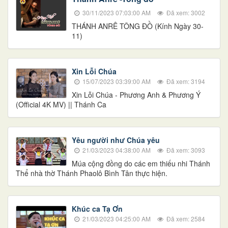
30/11/2023 07:03:00 AM
Đã xem: 3002
THÁNH ANRÊ TÔNG ĐỒ (Kính Ngày 30-
11)
Xin Lỗi Chúa
15/07/2023 03:39:00 AM
Đã xem: 3194
Xin Lỗi Chúa - Phương Anh & Phương Ý
(Official 4K MV) || Thánh Ca
Yêu người như Chúa yêu
21/03/2023 04:38:00 AM
Đã xem: 3093
Múa cộng đồng do các em thiếu nhi Thánh
Thể nhà thờ Thánh Phaolô Bình Tân thực hiện.
Khúc ca Tạ Ơn
21/03/2023 04:25:00 AM
Đã xem: 2584