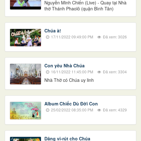
Nguyễn Minh Chiến (Live) - Quay tại Nhà
thờ Thánh Phaolô (quận Bình Tân)
Chúa à!
17/11/2022 09:49:00 PM
Đã xem: 3026
Con yêu Nhà Chúa
16/11/2022 11:45:00 PM
Đã xem: 3304
Nhà Thờ có Chúa uy linh
Album Chiếc Dù Đời Con
25/02/2022 08:35:00 PM
Đã xem: 4329
Dâng vi-rút cho Chúa