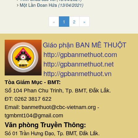
Một Lần Đoan Hứa
(13/04/2021)
«
1
2
»
Giáo phận BAN MÊ THUỘT
http://gpbanmethuot.com
http://gpbanmethuot.net
http://gpbanmethuot.vn
Tòa Giám Mục - BMT:
Số 104 Phan Chu Trinh, Tp. BMT, Đắk Lắk.
ĐT: 0262 3817 622
Email: banmethuot@cbc-vietnam.org -
tgmbmt104@gmail.com
Văn phòng Truyền Thông:
Số 01 Trần Hưng Đạo, Tp. BMT, Đắk Lắk.