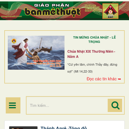
TRANG NHẤT
GIỚI THIỆU
GIÁO XỨ
TIN MỪNG CHÚA NHẬT - LỄ
DÒNG TU
TRỌNG
BAN MỤC VỤ
Chúa Nhật XIX Thường Niên -
Năm A
ĐOÀN THỂ CG
“Cứ yên tâm, chính Thầy đây, đừng
sợ!” (Mt 14,22-33)
LINH MỤC
Đọc các tin khác ➥
ĐIỂM HÀNH HƯƠNG
Thánh Anrê -Tông đồ