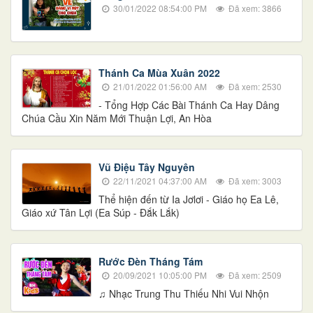
30/01/2022 08:54:00 PM
Đã xem: 3866
Thánh Ca Mùa Xuân 2022
21/01/2022 01:56:00 AM
Đã xem: 2530
- Tổng Hợp Các Bài Thánh Ca Hay Dâng
Chúa Cầu Xin Năm Mới Thuận Lợi, An Hòa
Vũ Điệu Tây Nguyên
22/11/2021 04:37:00 AM
Đã xem: 3003
Thể hiện đến từ Ia Jơlơi - Giáo họ Ea Lê,
Giáo xứ Tân Lợi (Ea Súp - Đắk Lắk)
Rước Đèn Tháng Tám
20/09/2021 10:05:00 PM
Đã xem: 2509
♫ Nhạc Trung Thu Thiếu Nhi Vui Nhộn