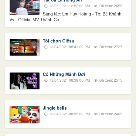
18/06/2021 12:52:00 AM
Đã xem: 2655
Sáng tác: Lm Huy Hoàng - Tb: Bé Khánh
Vy - Official MV Thánh Ca
Tôi chọn Giêsu
13/04/2021 08:41:00 PM
Đã xem: 2727
Có Những Mảnh Đời
13/04/2021 08:38:00 PM
Đã xem: 2515
Jingle bells
13/04/2021 08:35:00 PM
Đã xem: 2405