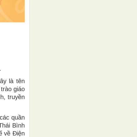
.
ây là tên
trào giáo
h, truyền
 các quần
Thái Bình
ế về Điện