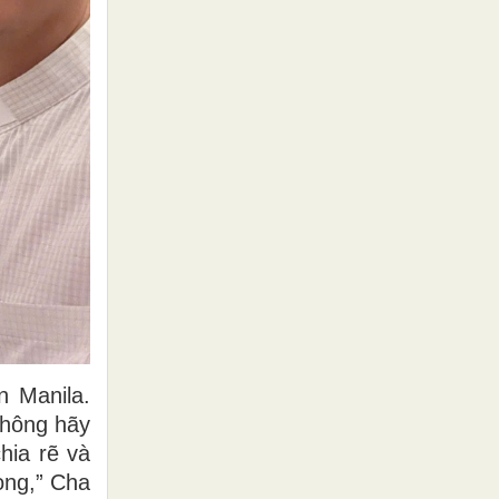
n Manila.
thông hãy
hia rẽ và
ọng,” Cha