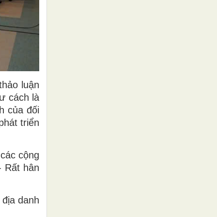
thảo luận
ư cách là
h của đối
hát triển
 các cộng
- Rất hân
 địa danh