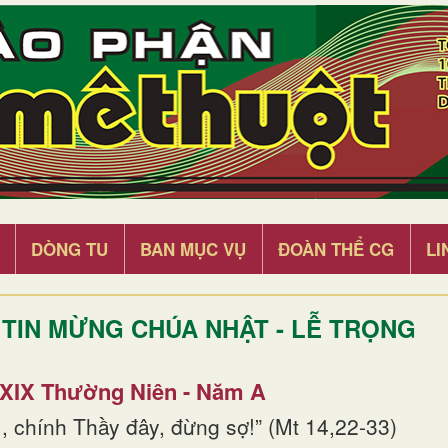
DÒNG TU
BAN MỤC VỤ
ĐOÀN THỂ CG
LI
TIN MỪNG CHÚA NHẬT - LỄ TRỌNG
 XIX Thường Niên - Năm A
, chính Thầy đây, đừng sợ!” (Mt 14,22-33)