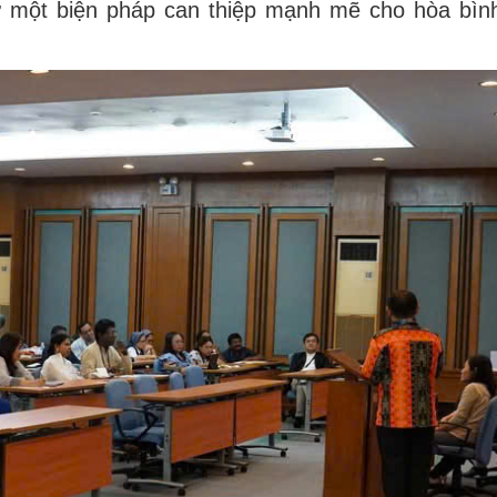
ư một biện pháp can thiệp mạnh mẽ cho hòa bìn