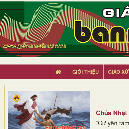
GIỚI THIỆU
GIÁO XỨ
Chúa Nhật
“Cứ yên tâm