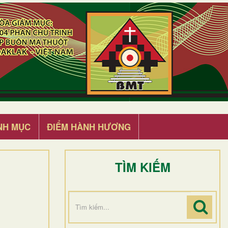
NH MỤC
ĐIỂM HÀNH HƯƠNG
TÌM KIẾM