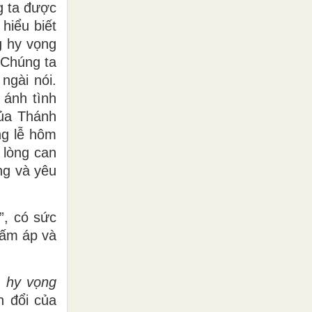
g ta được
hiểu biết
g hy vọng
 “Chúng ta
ngài nói.
 ánh tình
của Thánh
ng lễ hôm
 lòng can
ng và yêu
”, có sức
 ấm áp và
m hy vọng
n đổi của