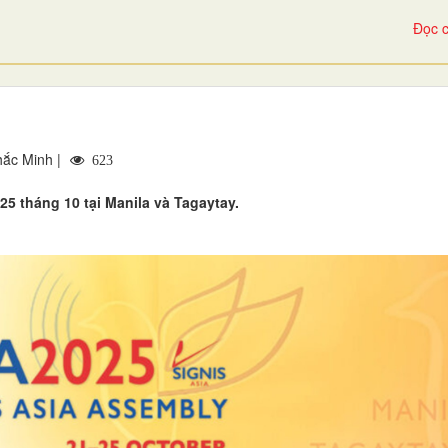
Đọc c
hắc Minh |
623
25 tháng 10 tại Manila và Tagaytay.