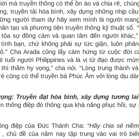
iới mà truyền thông có thể ồn ào và chia rẽ, chún
ng, truyền tải hòa bình, xây dựng những nhịp cầu 
những người tham dự hãy xem mình là người man
 nhân tạo và phương tiện truyền thông kỹ thuật số.
 tỏa sự đồng cảm và quan tâm đến người khác,” 
 tình bạn, chứ không phải sự tức giận, luôn phản
tô.” Cha Arada cũng lấy cảm hứng từ cuộc đời 
rẻ tuổi người Philippines và là vị tử đạo được mừ
 thì thầm hy vọng,” cha nói. “Lòng trung thành và
ẻ cũng có thể truyền bá Phúc Âm với lòng dịu dà
vọng: Truyền đạt hòa bình, xây dựng tương lai
iện thông điệp đó thông qua khả năng phục hồi, sự
ông điệp của Đức Thánh Cha:
“Hãy chia sẻ niề
, chủ đề của năm nay tập trung vào vai trò biế