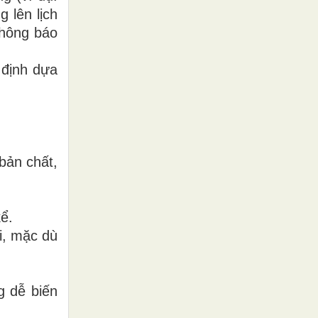
 lên lịch
Thông báo
 định dựa
bản chất,
ể.
i, mặc dù
g dễ biến