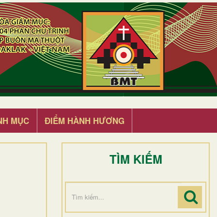
NH MỤC
ĐIỂM HÀNH HƯƠNG
TÌM KIẾM