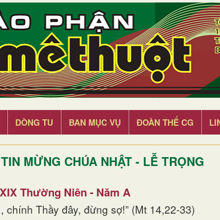
DÒNG TU
BAN MỤC VỤ
ĐOÀN THỂ CG
LI
TIN MỪNG CHÚA NHẬT - LỄ TRỌNG
 XIX Thường Niên - Năm A
, chính Thầy đây, đừng sợ!” (Mt 14,22-33)