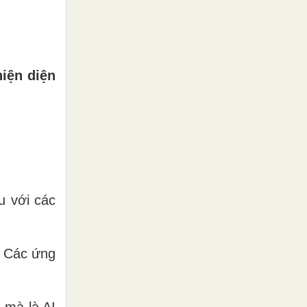
hiện diện
u với các
. Các ứng
 mà là AI