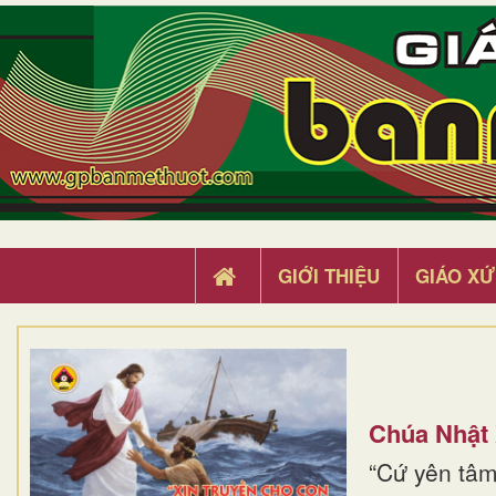
GIỚI THIỆU
GIÁO XỨ
Chúa Nhật
“Cứ yên tâm