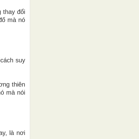
 thay đổi
 đố mà nó
(cách suy
ơng thiên
hó mà nói
y, là nơi