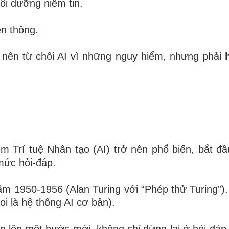
ôi dưỡng niềm tin.
ền thông.
nên từ chối AI vì những nguy hiểm, nhưng phải
 Trí tuệ Nhân tạo (AI) trở nên phổ biến, bắt đầ
mức hỏi-đáp.
m 1950-1956 (Alan Turing với “Phép thử Turing”)
i là hệ thống AI cơ bản).
ến lên một bước mới, không chỉ dừng lại ở hỏi-đáp,