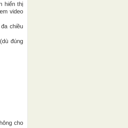
 hiển thị
xem video
 đa chiều
 (dù đúng
không cho