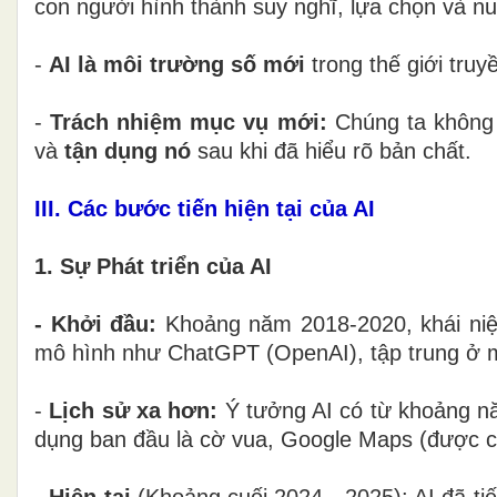
con người hình thành suy nghĩ, lựa chọn và nu
-
AI là môi trường số mới
trong thế giới truy
-
Trách nhiệm mục vụ mới:
Chúng ta không 
và
tận dụng nó
sau khi đã hiểu rõ bản chất.
III. Các bước tiến hiện tại của AI
1. Sự Phát triển của AI
- Khởi đầu:
Khoảng năm 2018-2020, khái niệm
mô hình như ChatGPT (OpenAI), tập trung ở 
-
Lịch sử xa hơn:
Ý tưởng AI có từ khoảng nă
dụng ban đầu là cờ vua, Google Maps (được co
-
Hiện tại
(Khoảng cuối 2024 - 2025): AI đã ti