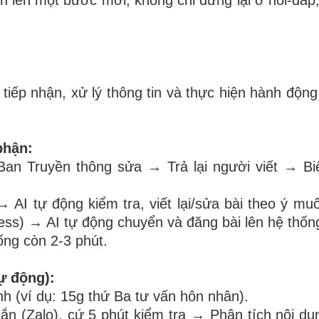
tiếp nhận, xử lý thông tin và thực hiện hành động
phận:
an Truyền thông sửa → Trả lại người viết → B
 AI tự động kiểm tra, viết lại/sửa bài theo ý m
s) → AI tự động chuyển và đăng bài lên hệ thốn
ống còn 2-3 phút.
ự động):
h (ví dụ: 15g thứ Ba tư vấn hôn nhân).
n (Zalo), cứ 5 phút kiểm tra → Phân tích nội dun