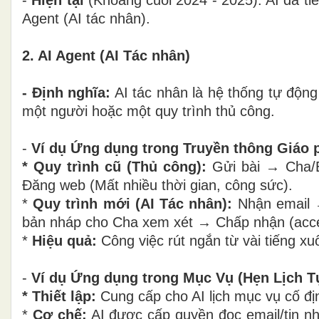
Agent (AI tác nhân).
2. AI Agent (AI Tác nhân)
- Định nghĩa:
AI tác nhân là hệ thống tự động 
một người hoặc một quy trình thủ công.
-
Ví dụ Ứng dụng trong Truyền thông Giáo 
* Quy trình cũ (Thủ công):
Gửi bài → Cha/B
Đăng web (Mất nhiều thời gian, công sức).
*
Quy trình mới (AI Tác nhân):
Nhận email →
bản nháp cho Cha xem xét → Chấp nhận (acces
*
Hiệu quả:
Công việc rút ngắn từ vài tiếng xu
-
Ví dụ Ứng dụng trong Mục Vụ (Hẹn Lịch T
* Thiết lập:
Cung cấp cho AI lịch mục vụ cố địn
*
Cơ chế:
AI được cấp quyền đọc email/tin nhắ