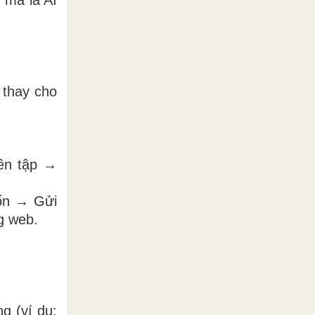
 thay cho
iên tập →
uốn → Gửi
g web.
g (ví dụ: