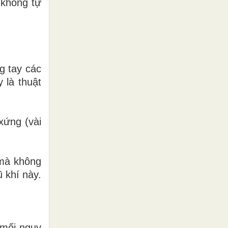
 không tự
g tay các
 là thuật
 xứng (vài
u mà không
ũ khí này.
mối nguy