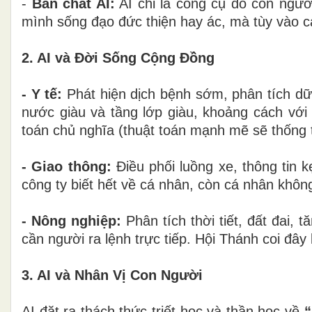
-
Bản chất AI:
AI chỉ là công cụ do con người
mình sống đạo đức thiện hay ác, mà tùy vào 
2. AI và Đời Sống Cộng Đồng
- Y tế:
Phát hiện dịch bệnh sớm, phân tích dữ 
nước giàu và tầng lớp giàu, khoảng cách với
toán chủ nghĩa (thuật toán mạnh mẽ sẽ thống trị
- Giao thông:
Điều phối luồng xe, thông tin kẹ
công ty biết hết về cá nhân, còn cá nhân không
- Nông nghiệp:
Phân tích thời tiết, đất đai, 
cần người ra lệnh trực tiếp. Hội Thánh coi đây 
3. AI và Nhân Vị Con Người
AI đặt ra thách thức triết học và thần học về
“