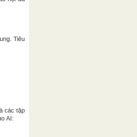
ung. Tiêu
à các tập
o AI: