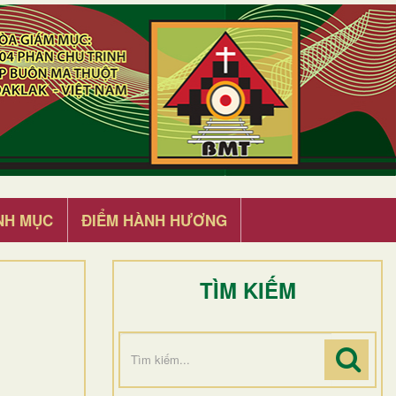
NH MỤC
ĐIỂM HÀNH HƯƠNG
TÌM KIẾM