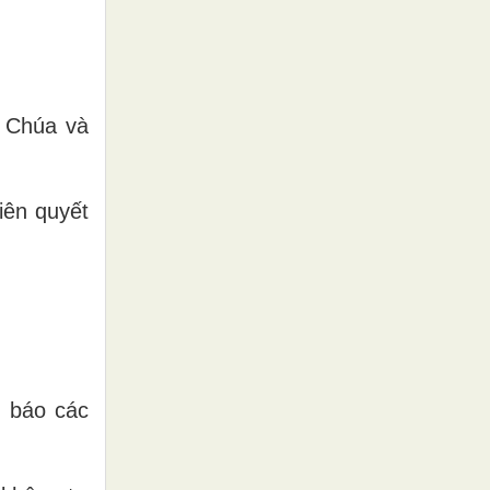
n Chúa và
iên quyết
 báo các