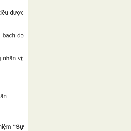
 đều được
h bạch do
 nhân vị;
hân.
 niệm
“Sự