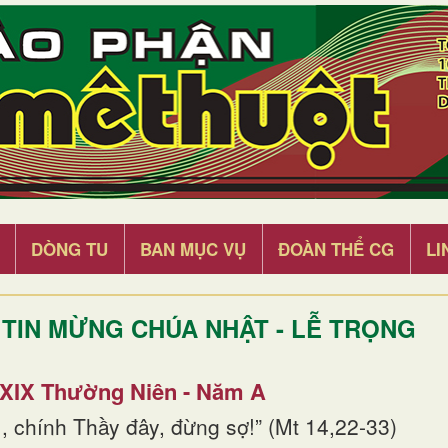
DÒNG TU
BAN MỤC VỤ
ĐOÀN THỂ CG
LI
TIN MỪNG CHÚA NHẬT - LỄ TRỌNG
 XIX Thường Niên - Năm A
, chính Thầy đây, đừng sợ!” (Mt 14,22-33)