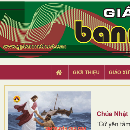
GIỚI THIỆU
GIÁO XỨ
Chúa Nhật
“Cứ yên tâm