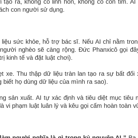
 tạo ra, không có linh hồn, không có con tim. AI
cách con người sử dụng.
liệu sức khỏe, hỗ trợ bác sĩ. Nếu AI chỉ nằm tron
 người nghèo sẽ càng rộng. Đức Phanxicô gọi đây
 kinh tế và đặt luật chơi).
t xe. Thu thập dữ liệu tràn lan tạo ra sự bất đối
 biết họ dùng dữ liệu của mình ra sao).
tăng sản xuất. AI tự xác định và tiêu diệt mục tiê
là vi phạm luật luân lý và kêu gọi cấm hoàn toàn v
làm người nghĩa là gì trong kỷ nguyên AI.”
Ba 