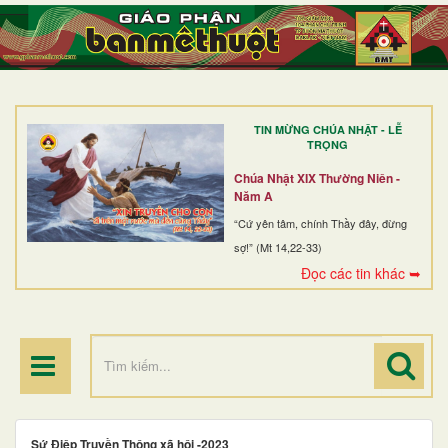
TRANG NHẤT
GIỚI THIỆU
GIÁO XỨ
TIN MỪNG CHÚA NHẬT - LỄ
DÒNG TU
TRỌNG
BAN MỤC VỤ
Chúa Nhật XIX Thường Niên -
Năm A
ĐOÀN THỂ CG
“Cứ yên tâm, chính Thầy đây, đừng
sợ!” (Mt 14,22-33)
LINH MỤC
Đọc các tin khác ➥
ĐIỂM HÀNH HƯƠNG
Sứ Điệp Truyền Thông xã hội -2023