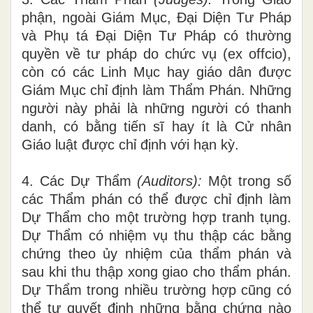
phận, ngoài Giám Mục, Đại Diện Tư Pháp
và Phụ tá Đại Diện Tư Pháp có thường
quyền về tư pháp do chức vụ
(
ex offcio),
còn c
ó
các Linh Mục hay giáo dân được
Giám Mục chỉ định l
à
m Thẩm Phán. Những
người này phải là những người có thanh
danh, có bằng
t
iến s
ĩ
hay ít là Cử nhân
Giáo luật được ch
ỉ
định với h
ạ
n k
ỳ.
4. Các Dự Thẩm
(A
u
dito
r
s
):
Một
trong
s
ố
các Thẩm phán có thể được ch
ỉ
đ
ị
n
h làm
Dự Thẩm cho
một trường hợp tranh
t
ụng.
Dự
Thẩm
có nhi
ệ
m v
ụ
thu
thập các bằng
chứng theo ủy nhi
ệm
của
thẩm
phán và
sau khi thu thập xong giao cho th
ẩ
m phán
.
D
ự
Thẩm trong nhiều trường
hợp cũng
có
thể
tự quyết định
những bằng chứng n
à
o