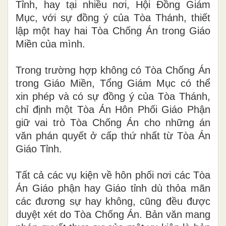
Tỉnh, hay t
ạ
i nhiều nơi, Hội Đồng Giám
Mục, với sự đ
ồ
ng ý của Tòa Thánh, thiết
lập một hay hai Tòa Chống Án trong Giáo
M
i
ền của mình.
Trong trường hợp không có Tòa Chống Án
trong Giáo Miền, Tổng Giám Mục có thể
xin phép và có sự đ
ồ
ng ý c
ủ
a Tòa Thánh
,
chỉ định
một Tò
a
Án Hôn Phối Giáo Phận
giữ vai trò Tòa
Chống
Án cho nh
ữ
ng án
văn phán quyết
ở
cấp thứ nhất từ Tòa Án
Giáo T
ỉ
nh.
Tất cả các vụ kiện về hôn phối nơi các Tòa
Án Giáo phận
h
ay Giáo tỉ
n
h dù thỏa mãn
các đương sự hay không, cũng
đều
được
duyệt xét do Tòa Chống Án
.
Bản
văn
mang