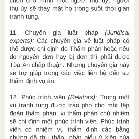
chọn cho m
ì
nh một người thụ ủy
,
người
thụ ủy sẽ thay mặt họ trong suốt thời gian
tranh tụng.
11. Chuyên gia luật pháp
(Juridical
e
x
perts):
Các chuyên gi
a
về
luật
pháp có
thể được chỉ
định
d
o Thẩm phán hoặc nế
u
d
o nguyên đơn hay bị đơn thì phải được
Tòa Án chấp thuận. Những chuyên gia này
sẽ trợ giúp trong các việc
l
iên h
ệ
đến sự
thẩm định vụ án.
12
.
Phúc trình viên
(Relat
o
rs
):
Trong một
vụ
tranh
tụng được trao phó cho một tập
đoàn th
ẩ
m phán, vị thẩm phán chủ n
h
iệm
sẽ ch
ỉ
định một ph
ú
c
trì
nh viên. Phúc trình
viên có nhiệm vụ th
ẩ
m định các b
ằ
ng
chứng đã thu thập, phá
t
biểu ý kiế
n
của