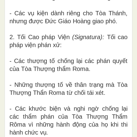
-
Các vụ kiện dành riêng cho Tòa Thánh,
nhưng được Đức Giáo Hoàng giao phó.
2. Tối Cao pháp Viện
(Si
gn
a
t
ura):
Tối cao
pháp viện phán xử:
- Các thượng
t
ố chống lại các phán quyết
của Tòa Thượng thẩm Roma.
- Những thượng
t
ố về
th
ân trạng mà Tòa
Thượng Thẩn Roma từ chối tá
i
xé
t.
- Các khước biện và ngh
i
n
gờ chống lại
các thẩm phán của Tòa Thượng Thẩm
Rôm
a
vì những hành động của họ khi thi
hành chức vụ
.