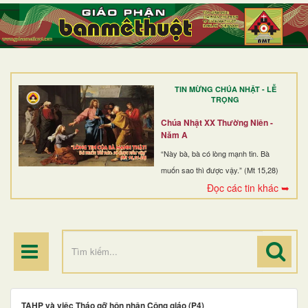
TRANG NHẤT
GIỚI THIỆU
GIÁO XỨ
TIN MỪNG CHÚA NHẬT - LỄ
DÒNG TU
TRỌNG
BAN MỤC VỤ
Chúa Nhật XX Thường Niên -
Năm A
ĐOÀN THỂ CG
“Này bà, bà có lòng mạnh tin. Bà
muốn sao thì được vậy.” (Mt 15,28)
LINH MỤC
Đọc các tin khác ➥
ĐIỂM HÀNH HƯƠNG
TAHP và việc Tháo gỡ hôn nhân Công giáo (P4)