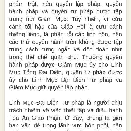
phẩm
trật,
nên quyền lập pháp
,
quyền
hành pháp và quyền
tư
pháp được
tập
trung nơi Giám Mục
.
Tuy nhiên, vì c
ứu
cánh tối hậu của Giáo Hội là cứu cánh
thiêng liêng,
là
phần rỗ
i
các linh hồn, nê
n
các thứ quyền hành
trên
kh
ôn
g được tập
trung cách cứng ngắc và độc đoán như
trong thể chế quân chủ: Thường quyền
hành pháp được Giám Mục ủy cho Linh
Mục T
ổ
ng Đạ
i
Diện
,
quyền tư pháp được
ủy cho Linh Mục Đại Diện T
ư
pháp và
Giám Mục giữ quyền lập pháp.
Linh Mục Đại Diện Tư pháp là người chịu
trách nhiệm về việc thiết lập và điều hành
Tòa
Án
Giáo Phận.
Ở
đây, chúng ta giới
hạn vấn đề trong lãnh v
ự
c hôn phối, nên