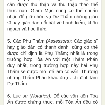
cần
được
thu t
hập v
à
thu thập theo thể
thức
nào
.
Giám Mục cũng có thể chuẩn
nh
ận
để giữ chức vụ Dự Thẩm những giáo
sĩ hay giáo dân nổi bật về hạnh kiểm, khôn
ngoan và học thức.
5. Các Phụ Th
ẩ
m
(
A
ssessors):
Các giáo sĩ
hay giáo d
â
n có thanh danh, cũng có thể
được chỉ định là Phụ Thẩm; nhất là trong
trường hợp Tòa Án với một Thẩm Phán
duy nhất, trong trường
hợp này hai Phụ
Thẩm sẽ được mời để làm cố vấn. Thường
những Thẩm Phán khác được ch
ỉ
định làm
Dự Th
ẩ
m.
6. Lục sự
(N
o
t
a
ries):
Để các v
ă
n kiện Tòa
Án được chứng th
ự
c
,
mỗi
Tòa
Án đều có