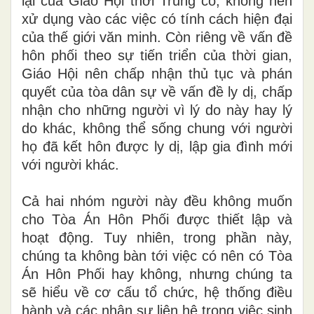
lại của Giáo Hội thời Trung cổ, không nên
xử
dụng
vào các việc có t
ính
các
h
hiện đại
của thế giới văn minh. Còn riêng về vấn
đ
ề
hôn phố
i
theo sự tiến
triển
của thời gian,
Giáo
H
ộ
i
nên chấp nhận thủ tục và phán
quyết c
ủ
a tòa dân s
ự
v
ề v
ấn
đề ly dị, chấp
nhận cho những người vì lý do này hay lý
do khác, không thể sống chung với người
họ đã kế
t
hôn được
l
y d
ị,
lập gia đình mới
với người
khác.
Cả hai nhóm người này đều
không muốn
cho Tò
a
Án Hôn Phối được thiết lập và
hoạt
đ
ộng. T
u
y
nhiên,
trong phần này,
chúng ta không bàn
t
ới việc có
n
ên có Tòa
Án Hôn Phối hay không, nhưng chúng ta
sẽ hiểu v
ề
cơ cấu
t
ổ chức, hệ thống điều
h
ành và các nhân sự liên hệ
tr
ong việc
sinh