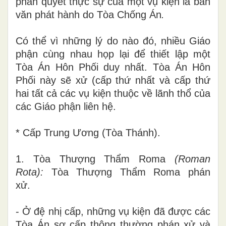
phán quyết
thực
sự
c
ủa một vụ kiện là
bản
văn phát hành do Tòa
C
hống Án
.
Có thể vì
những lý do nào đó,
nhiều
Giáo
phận cùng nhau họp lại để thiết lập một
Tòa Án Hô
n
Phối
d
uy nhất
.
Tòa Án Hôn
Phối này
sẽ
xử
(cấp
thứ nhất và cấp thứ
hai tất cả các vụ kiện thu
ộ
c về lãnh thổ của
các Giáo phận
li
ên hệ.
* Cấp Trung Ương
(T
òa Thánh).
1.
Tòa Thượng Th
ẩ
m Roma
(Ro
m
an
Rota):
Tòa Thượng Thẩm Roma phán
xử
.
- Ở
đệ nhị cấp, những vụ kiện đã được các
Tòa Án sơ cấp thông thường phán xử và