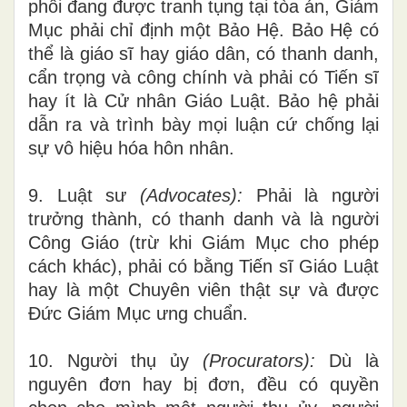
phối đang được tranh tụng tại
tòa
án, Giám
Mục phải chỉ đ
ị
nh một Bảo Hệ. Bảo Hệ có
thể là giáo
s
ĩ hay giáo dân, có th
a
nh danh,
cẩn trọng và c
ô
ng chính và phải có Tiến
sĩ
hay ít là Cử nhân Giáo Luật. Bảo hệ phải
d
ẫ
n ra v
à
trình bày mọi
luận
cứ chống lại
s
ự
vô hiệu
hóa
hôn nhân
.
9. Luật sư
(
Ad
v
o
c
ates):
Phải là người
trưởng thành, có tha
nh
d
an
h
và là người
Công Giáo (trừ khi Giám Mục cho phép
cách khác), phải có b
ằ
ng
Tiến
sĩ Giáo Luật
hay là
m
ột Chuyên viên thật sự và được
Đ
ức Giám Mục ưng chuẩn.
10.
Người
th
ụ ủy
(Procurator
s):
Dù là
nguyên
đ
ơn hay b
ị
đơn, đều có quyền