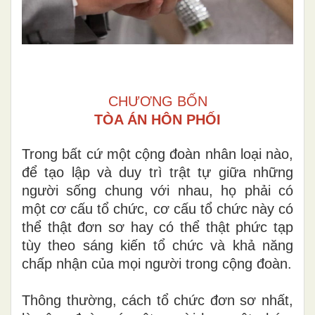
CHƯƠNG BỐN
TÒA ÁN HÔN PHỐI
Tr
o
ng bất cứ một cộng đoàn nhân loại nào,
để tạo lập và duy trì trật tự giữa
những
người sống ch
un
g với nhau, họ phải có
một cơ c
ấ
u tổ chức, cơ cấu tổ chức này có
thể thật đơn sơ hay c
ó
thể thật phức tạp
tùy theo sáng kiến tổ chức và khả năng
chấp nhận của mọi người trong c
ộ
ng đoàn.
Thông thường, cách tổ chức đơn sơ nhất,