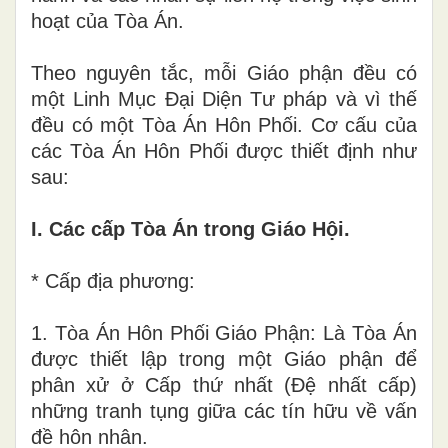
hoạt của T
ò
a Án
.
Theo nguyên
tắ
c, mỗi Giáo phận đều có
một Linh Mục Đạ
i
Diện Tư pháp và vì thế
đều có một Tòa Án Hôn Phối. Cơ cấu của
các Tòa Án Hôn Phối được thiết định như
sau:
I
.
Các cấp Tòa Án trong Giáo Hội.
* Cấp địa phương:
1.
Tòa Án Hôn Phối Giáo Phận: Là Tòa Án
được thiết lập trong một Giáo phận để
phân xử
ở
Cấp thứ nhất
(
Đ
ệ
nhất cấp)
những tranh tụng giữa các t
í
n hữu về vấn
đề hôn nhân.