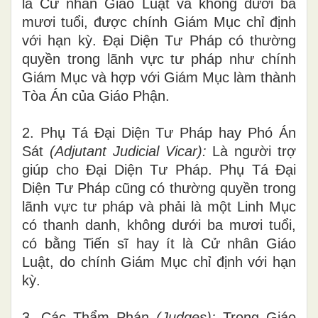
là Cử nhân Giáo Luật
v
à không dưới b
a
mươi
tuổi
, được chính Giám Mục chỉ định
với hạn kỳ. Đại Diện Tư Pháp có thường
quyền trong lãnh vực
tư pháp như chính
Giám Mục và hợp với Giám Mục làm thành
Tòa Án của Giáo Phận.
2. Phụ Tá Đại Diện Tư
Ph
áp
h
ay Phó Án
S
át
(Adjutan
t
Judicial Vicar):
Là
người trợ
giúp ch
o
Đ
ại
Diện T
ư
Pháp. Phụ Tá Đạ
i
Diện Tư Pháp cũng có thường quyền trong
lãnh vực tư pháp và phải là một Linh Mục
có thanh danh, không dưới ba mươi tuổi,
có bằng Tiến s
ĩ
hay ít là Cử nhân Giáo
Luật, do chính Giám Mục chỉ định với hạn
kỳ.
3. Các Thẩm Ph
á
n
(Judges):
Trong Giáo