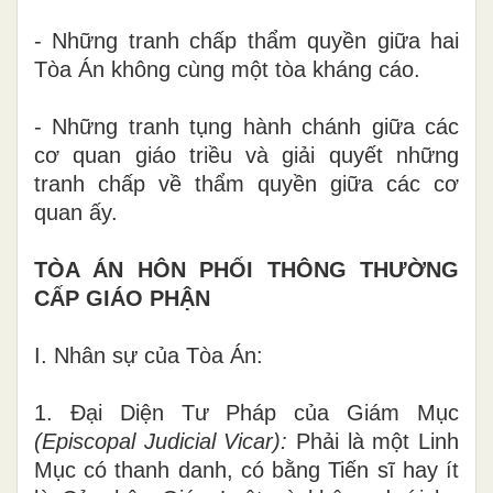
- Những tranh chấp thẩm quyền giữa hai
Tòa Án k
h
ông cùng một tòa kháng cáo.
- Những
tranh tụng hành chánh giữa các
cơ quan giáo triều
và
giải quyết những
tranh chấp về thẩm quyền
giữa
các cơ
quan ấy.
TÒA ÁN HÔN PHỐI
THÔNG THƯỜNG
CẤP GIÁO PHẬN
I.
Nhân s
ự
của Tòa Án
:
1
.
Đại Diện Tư Ph
á
p của Gi
á
m Mục
(Episcopal
Judicial
Vi
c
ar)
:
Phải là một Linh
Mục có thanh danh, có b
ằ
ng Tiến sĩ hay ít