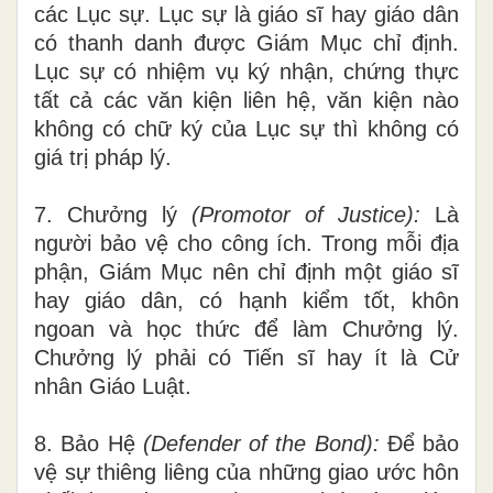
các Lục sự. Lục sự là giáo sĩ hay giáo dân
có th
a
nh
d
anh được Giám Mục chỉ định.
Lục sự có nh
iệ
m vụ ký nhận, chứng thực
tất cả các văn kiện liên
hệ,
văn kiện nào
không có chữ ký của Lục sự thì không có
giá trị pháp lý.
7. Chưởng lý
(P
r
o
m
o
t
or of
Just
ice):
Là
người bảo vệ ch
o
công ích. Trong mỗi địa
phận, Giám Mục nên chỉ định
một
giáo
sĩ
hay giáo dân, có hạnh kiểm tốt, khôn
ngoan và học thức để l
à
m Chưởng lý.
Chưởng lý phải có Tiến sĩ hay ít là Cử
nhân Giáo Luật.
8. Bảo Hệ
(Defender o
f
the
Bon
d
):
Để bảo
vệ sự thiêng liêng của những giao ước hôn