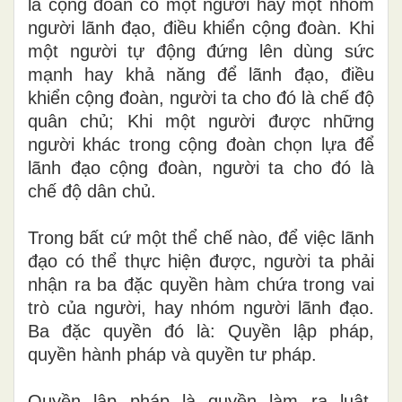
là cộng đoàn có một người hay một nhóm
người lãnh đạo, đi
ề
u khiển cộng đoàn. Khi
một người tự động đứng lên dùng sức
mạnh hay khả năng để lãnh đạo, điều
khiển cộng đoàn, người ta cho đó là chế độ
quân chủ; Khi một người được những
người khác trong cộng đoàn chọn lựa để
lãnh đạo c
ộ
ng đoàn, người ta cho đó là
chế độ d
â
n chủ.
Trong bất cứ một thể chế
n
ào, để việc lãnh
đạo có thể thực hiện được, người ta phải
nhận ra ba đặc quy
ề
n hàm ch
ứ
a trong vai
trò của người, hay nhóm người lãnh đạo.
Ba đặc quyền đó là: Quyền lập pháp,
quyền hành pháp và quy
ề
n tư pháp.
Quyền lập pháp là quyền làm ra luật.