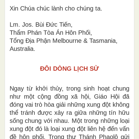
Xin Chúa chúc lành cho chúng ta.
Lm
. Jos. Bùi Đức Tiến,
Thẩm Phán Tòa Án Hôn Phối,
Tổng Địa Phận Melbourne & Tasmania
,
Australia
.
ĐÔI DÒNG LỊCH SỬ
Ngay
từ
khởi thủy, trong s
i
nh hoạt chung
như một cộng đồng xã hội
,
Giáo Hội đ
ã
đóng vai trò hòa giải những xung đột không
thể
tránh
đ
ược xảy ra giữa những tín hữu
sống chung với nhau. Một trong những loại
xung đột đó là loại xung đột liên hệ đến vấn
đề hôn phối. Trong thư Thánh Phaolô gửi