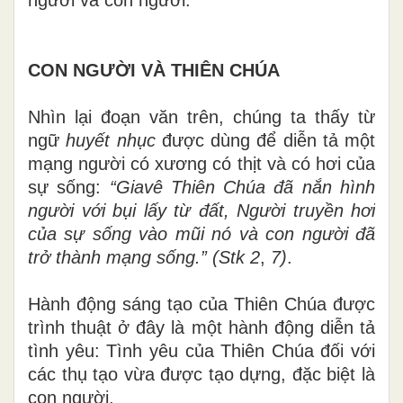
CON NGƯỜI VÀ THIÊN CHÚA
Nhìn lại đoạn văn trên, chúng ta thấy từ
ngữ
huyết
nhục
được dùng để diễn tả một
mạng người có xương có
thịt
và có hơi của
sự sống:
“Giavê Thiên Chúa đã
nắn hình
người với bụi lấy từ đất, Người truyền hơi
của
sự s
ố
ng
v
ào mũi nó và con người đã
trở thành mạng
sống.
”
(Stk 2
,
7)
.
Hành động sáng tạo của Thiên Chúa được
trình thuật
ở
đây là một hành động diễn tả
t
ì
nh yêu: Tình yêu của Thiên Chúa đối với
các thụ tạo vừa được tạo dựng, đặc biệt là
con người.