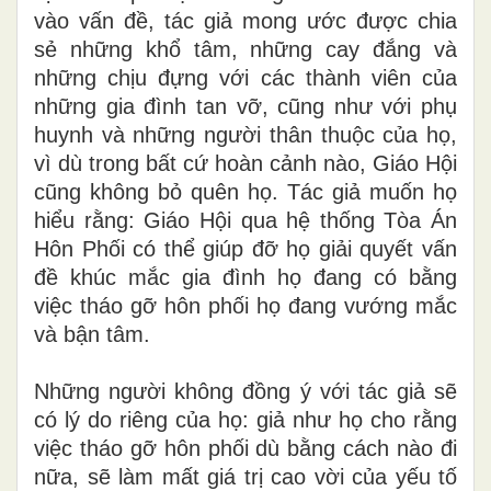
vào vấn đề, tác giả mong ước được chia
sẻ những khổ tâm, những cay đắng và
những chịu đựng với các thành viên của
những gia
đ
ình ta
n
vỡ, cũng như với phụ
huynh và những người thân thuộc của họ,
v
ì
dù trong bất cứ hoàn cảnh nào, Giáo Hội
cũng không bỏ quên họ. Tác giả muốn họ
hiểu rằng: Giáo
H
ội qua hệ thống Tòa Án
Hôn Phối có thể giúp đ
ỡ
h
ọ giải quyết vấn
đề khúc mắc gia đình họ đang c
ó
bằ
ng
việc tháo gỡ hôn phối họ đang vướng mắc
và bận tâm.
Những người không đồng ý với
t
ác giả sẽ
có lý
d
o riêng của họ: giả như họ cho rằng
việc tháo gỡ hôn phối d
ù
bằng cách nào đi
nữa, sẽ
làm
mất giá trị cao vời của yếu tố