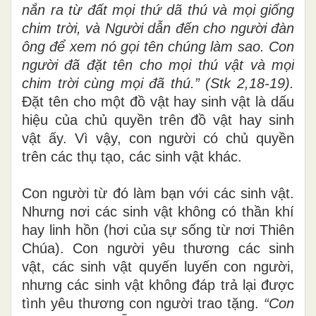
nắn ra từ đất mọi thứ
d
ã thú và mọi giống
chim trời
,
và Người dẫn đến cho người đàn
ông để xem nó gọi tên
chúng làm sao. Con
người đã
đ
ặt
t
ên cho mọi thú vật
và
m
ọi
chim trời cùng mọi đã thú.” (Stk 2,
1
8-
1
9).
Đặt tên cho một đồ vật hay sinh vật là dấu
hiệu của chủ quyền trên đồ vật hay sinh
vật ấy. Vì vậy, con người có chủ quyền
trên các thụ tạo, các sinh vật khác.
Con người từ đó làm bạn với các sinh vật
.
Nhưng nơi các sinh vật không có thần khí
hay linh hồn (hơi của sự sống từ nơi Thiên
Chúa). Con người yêu thương các sinh
vật, các sinh vật quyến luyến con người,
nhưng các sinh vật không đáp trả lại được
tì
nh yêu thương con người trao tặng.
“Con