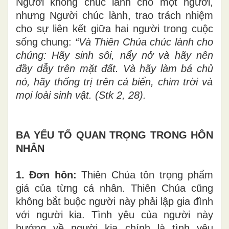
Người không chúc lành cho một người,
nhưng Người chúc lành, trao trách nhiệm
cho sự liên kết giữa hai người trong cuộc
sống chung:
“Và Thiên Chúa chúc lành cho
chúng:
H
ãy sinh sôi, nẩy nở và hãy nên
đ
ầ
y d
ẫ
y tr
ên mặt
đấ
t
. Và hãy là
m
bá ch
ủ
nó, hãy th
ốn
g
trị
trên cá biển
,
ch
i
m trời và
m
ọi loà
i
sinh vật. (Stk 2
,
28)
.
BA YẾU TỐ QUAN TRỌNG TRONG HÔN
NHÂN
1
.
Đơn hôn:
Thiên Chúa tôn trọng phẩm
giá của từng cá nhân. Thiên Chúa cũng
không bắt buộc người này phải lập gia đình
với người kia.
Tì
nh yêu của người này
hướng về người kia chính là tình yêu