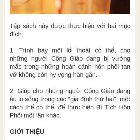
Tập sách này được thực hiện với hai mục
đích:
1
.
Trình bày một lối thoát có thể, cho
những người Công Giáo đang bị vướng
mắc trong những hoàn cảnh hôn phối tan
vỡ không còn hy vọng hàn g
ắ
n.
2. Giúp cho những người Công Giáo đang
âu lo sống trong các
“
gia đình thứ h
a
i
”
, một
cách thế có thể, đ
ể
thực hiện B
í
Tích Hôn
Phối một lần khác.
GIỚI THIỆU