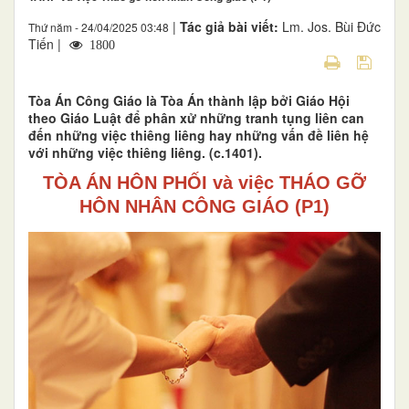
|
Tác giả bài viết:
Lm. Jos. Bùi Đức
Thứ năm - 24/04/2025 03:48
Tiến |
1800
Tòa Án Công Giáo là Tòa Án thành lập bởi Giáo Hội
theo Giáo Luật để phân xử những tranh tụng liên can
đến những việc thiêng liêng hay những vấn đề liên hệ
với những việc thiêng liêng. (c.1401).
TÒA ÁN HÔN PHỐI
và việc
THÁO GỠ
HÔN NHÂN CÔNG GIÁO (P1)