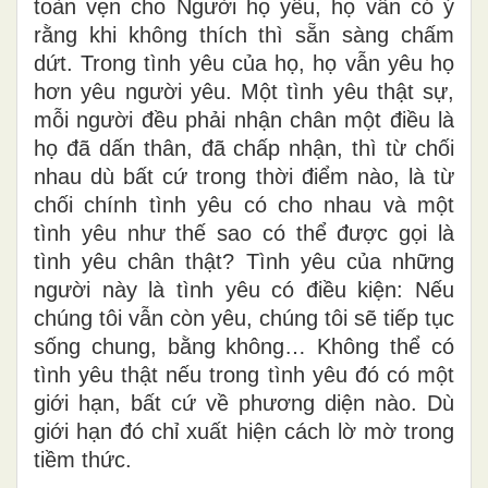
toàn vẹn cho Người họ yêu
,
họ vẫn có ý
rằng khi khô
n
g thích thì sẵn sàng chấm
d
ứt. Trong tình yêu của họ, họ vẫn yêu họ
hơn yêu người yêu. Một tình yêu th
ật
sự,
mỗi người đều phải nhận chân một điều là
họ đã dấn thân, đã chấp nhận, th
ì
từ chối
nhau dù bất cứ trong thời điểm nào, l
à
từ
chối chính tình yêu có cho nhau và một
tình yêu như thế sao có thể được gọi là
tình yêu chân thật? Tình yêu của những
người này là tình yêu có điều kiện: Nế
u
chúng tôi vẫn còn yêu, chúng tôi sẽ tiếp tục
sống chung, bằng không…
Không thể có
tình yêu thật nếu trong tình yêu đó có một
giới hạn, bất cứ về phương diện nào. Dù
giới hạn đó chỉ xuất hiện cách lờ mờ trong
tiềm thức.