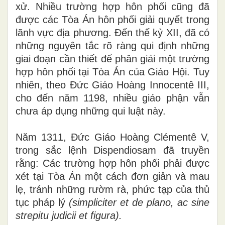
xử. Nhiều trường hợp hôn phối cũng đã
được các Tòa Án hôn phối giải quyết trong
lãn
h
vực địa phương. Đến thế kỷ X
II,
đã có
những nguyên tắc
rõ
ràng qui định những
giai đoạn cần thiết để ph
â
n giả
i
một trường
hợp hôn phối tại Tòa Án của Giáo Hội
.
Tuy
nhiên, theo Đức Giáo Hoàng Innocentê II
I
,
cho đến năm 1198, nhiều giáo phận vẫn
chưa áp dụng những qui luật này.
Năm 131
1
, Đức Giáo Hoàng C
l
émentê V,
trong sắc lệnh Dispendiosam đã truy
ề
n
rằng: Các trường hợp hôn phối phải được
xét tại Tòa Án
m
ột cách đơn giản và mau
lẹ, tránh những rườm rà, phức tạp của thủ
tục pháp lý
(simplicite
r
et de plano,
a
c sin
e
strepitu
j
u
dicii et figura)
.