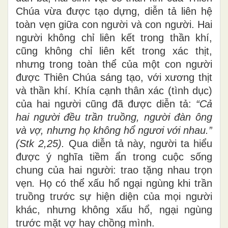
Chúa vừa được tạo dựng, diễn
tả
liên hệ
toàn vẹn giữa con người và con người. Hai
người không chỉ liên kết trong thần khí,
cũng không chỉ liên kết trong xác thịt,
nhưng trong toàn thể của một con người
được Thiên Chúa sáng tạo, với xương thịt
và thần khí. Khía cạnh thân xác (tình dục)
của hai người cũng đã được diễn tả:
“Cả
hai người
đều trần truồng, người đàn ông
và vợ, nhưng họ không
h
ổ
ng
ư
ơi với nhau.”
(S
t
k 2,25).
Qua diễn tả này, người t
a
hiểu
được ý nghĩa tiềm ẩn trong cuộc sống
chung của h
a
i người: tra
o
tặng nhau trọn
vẹn
.
Họ có thể xấu
h
ổ
ngại ngùng
khi trần
truồng trước sự hiện
d
iện của mọi người
khác, nhưng không xấu hổ, ngại ngùng
trước mặt vợ hay chồng mình.