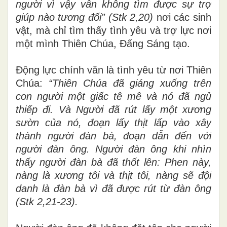
người vì vậy
vẫn
không tìm được sự trợ
giúp nào tương
đối”
(Stk 2,20)
nơi các sinh
vật, mà chỉ tìm thấy tình yêu và trợ lực nơi
một mình Thiên Chúa, Đấng Sáng tạo.
Động lực chính văn là tình yêu từ nơi Thiên
Chúa:
“Thiên
Chúa đã giáng
xuống
tr
ên
con người một gi
ấ
c
tê mê
và
nó đã ngủ
thiếp đi. Và
Người
đã rút lấy
một
x
ư
ơng
sườn
của nó, đoạn lấy
thịt
lấp vào
x
â
y
thành
người
đ
à
n b
à
, đoạn d
ẫ
n đến với
người đàn
ông. Người
đàn
ông
khi nhìn
th
ấy
người đàn bà đã
thốt l
ê
n
:
Phen
này,
nàng
là
xương tôi và thịt tôi, nàng sẽ đội
danh
là
đàn bà vì
đ
ã được rút từ đàn ông
(Stk 2,21-23).