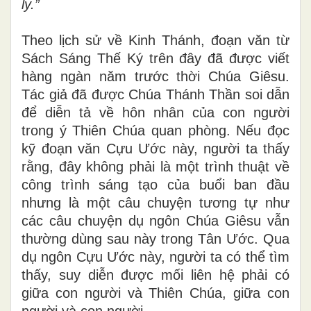
ly.
”
Theo lịch sử về Kinh Thánh, đoạn văn từ
Sác
h
Sáng Thế Ký trên đây đã được viết
hàng ngàn n
ăm
trước thời Chúa Giêsu.
Tác g
i
ả
đ
ã được Chúa Thánh Thần soi dẫn
để diễn tả về hôn nhân của con người
tr
on
g ý Thiên Chúa quan phòng
.
Nếu đọc
k
ỹ
đoạn văn Cựu
Ư
ớc này, người ta thấy
rằng, đây không phải
l
à
m
ột
trình
thuật về
công trình sáng tạo của buổi ban đầu
nhưng
là
một câu chuyện tương tự như
các câu chuyện
dụ ngôn
Chúa Giêsu vẫn
thường dùng sa
u
này trong Tân Ước. Qua
dụ ngôn Cựu Ước này, người ta có thể tìm
thấy, suy
diễn
đ
ược mối liên hệ phải có
giữa con người và Thiên Chúa, giữa con
người và co
n
người.