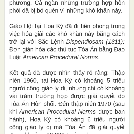
phương. Cả ngà
n
những trường hợp hôn
phối đã bị bỏ quên vì những khó khăn
n
ày.
Giáo Hội tại Ho
a
Kỳ đã đi tiên phong trong
việc hóa giải các kh
ó
khăn n
à
y bằng cách
tr
ở
lại
với Sắc Lệnh
Di
s
pendiosam (
1311
):
Đơn giản
h
óa các thủ tục Tòa Án bằng Đạo
Luật
American Pro
c
ed
u
ra
l
Norms.
Kết quả đã được nhìn thấy rõ r
à
ng: Thập
niên 1960, tại Hoa Kỳ có khoảng 5 triệu
người công giáo ly dị, nhưng chỉ có khoảng
vài trăm trường hợp được giải quyết do
Tòa Án Hôn phối. Đến thập niên 1970 (sau
khi
American Procedural Nor
ms
được ban
hành), Hoa Kỳ có khoảng 6 triệu người
công giáo l
y
dị mà Tòa Án đã giải quyết