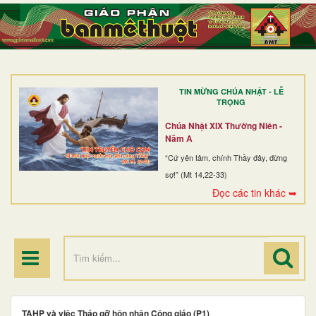
TRANG NHẤT
GIỚI THIỆU
GIÁO XỨ
TIN MỪNG CHÚA NHẬT - LỄ
DÒNG TU
TRỌNG
BAN MỤC VỤ
Chúa Nhật XIX Thường Niên -
Năm A
ĐOÀN THỂ CG
“Cứ yên tâm, chính Thầy đây, đừng
sợ!” (Mt 14,22-33)
LINH MỤC
Đọc các tin khác ➥
ĐIỂM HÀNH HƯƠNG
TAHP và việc Tháo gỡ hôn nhân Công giáo (P1)