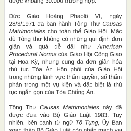
được khoảng 30.000 trường hợp.
Đức Giáo Hoàng Phaolô VI, ngày
28/3/
1
971 đã ban hành Tông Thư
Causas
Matrimoniales
cho toàn thể Giáo Hội. Mặc
dù Tông thư không có những qui định đơn
giản và quá dễ
d
ãi như
American
Procedura
l
Norms
của Giáo Hội Công Giáo
tại Hoa Kỳ, nhưng cũng đã đơn giản hóa
thủ tục Tòa Án Hôn phối của Giáo Hội
trong những lãnh vực thẩm quyền, số thẩm
phán trong một vụ kiện và đặc biệt là thủ
tục ngắn gọn của Tòa Chống Án.
Tông Thư
Causas Matrimoniales
này đã
được đưa vào Bộ Giáo Luật 1983
.
Tuy
nhiên, bên cạnh từ ngữ
Tố Tụng,
Ủ
y Ban
soạn thảo Bộ Giáo Luật còn nhấn mạnh vai