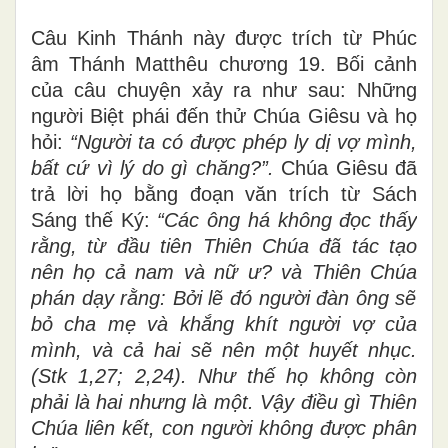
Câu Kinh Thánh này được trích từ Phúc
âm Thánh Matthêu chương 19. Bối cảnh
của câu chuyện xảy ra như sau: Những
người Biệt phái đến thử Chúa Giêsu và họ
hỏi:
“Người ta có được phép ly dị vợ mình,
bất cứ vì
lý do gì chăng?”.
Chúa Giêsu đã
trả lời họ bằng đoạn văn trích từ Sách
Sáng thế Ký:
“C
á
c ông h
á
không đọc
thấy
rằng, từ đầu tiên Thiên Chúa đã t
á
c tạo
nên họ cả
nam và nữ ư
?
và Thiên Chúa
p
hán dạy rằng: Bởi lẽ
đó người đàn ông sẽ
b
ỏ
cha mẹ và
khắng khít
người vợ
của
mình, và cả hai sẽ nên một huyết nhục.
(Stk
1
,27;
2,24). Như thế
họ không còn
phải là hai nhưng là một.
Vậy điều gì Thiên
Chúa
li
ên kết, con người không được
phân