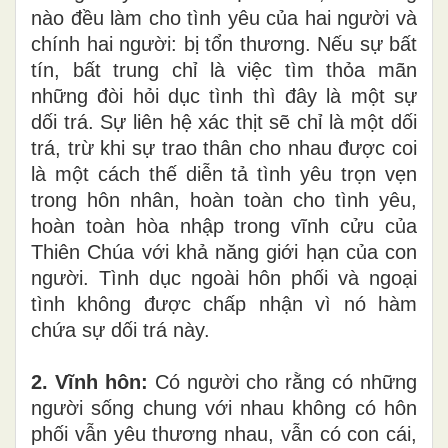
nào đều làm cho tình yêu của hai người và
chính hai người: bị tổn thương. Nế
u s
ự b
ấ
t
tín, bất trung chỉ l
à
việc tìm
thỏa m
ãn
những
đ
òi hỏ
i
dục
tình
thì đây là một sự
dối
t
rá. Sự liên hệ
x
ác thịt sẽ chỉ
l
à một dối
trá
, trừ khi
sự trao thân cho nhau được co
i
l
à một cách thế
diễn tả
tình yêu trọn vẹn
trong hôn nhân, hoàn toàn cho tình yê
u,
hoàn toàn hò
a
nhập trong vĩnh cửu của
Thiên Chúa với khả năng giới hạn của con
người. Tình dục ngoài hôn phối và ngoạ
i
tình không được chấp nhận vì nó hàm
chứa sự dối trá
n
ày.
2. Vĩnh hôn:
Có người cho rằng có những
người sống chung với nhau không có hôn
p
h
ố
i
vẫn y
êu
thương nhau, vẫn có con cái,