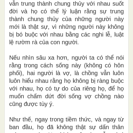
vẫn tr
u
ng thành chung thủy với nhau suốt
đời và họ có thể lý luận rằng sự trung
thành chung thủy của những người này
mớ
i
l
à thật sự,
v
ì những người này không
bị bó buộc với nhau bằng các nghi lễ, luật
lệ rườm rà của con người.
Nếu nhìn sâu xa hơn, người ta có thể nói
r
ằ
ng trong cách sống này (không có hôn
phối), hai người là vợ, là chồng vẫn luôn
luôn hiểu nha
u
r
ằ
ng họ không bị ràng buộc
với nhau, họ có tự do của riêng họ, để họ
mu
ố
n chấm dứt đời sống vợ chồng nào
cũng được tùy
ý.
Như thế, ngay trong tiềm thức, và ngay từ
ban đầu, họ đã không thật sự dấn thân