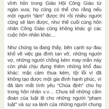
vĩnh hôn trong Giáo Hội Công Giáo
t
ừ
ngàn xưa; họ cũng có thể cho rằng nếu
một người “làm” được thì rồi nhiều người
cũng sẽ làm được, như thế cuối cùng hôn
nhân Công Giáo cũng không khác gì các
cuộc hôn nhân khác...
Như chúng ta đang thấy, bên cạnh sự đau
khổ v
ề
việc gia đình tan vỡ, những người
vợ, những người chồng kém may mắn này
còn phải chịu đựng thêm nh
ữ
ng khổ đau
khác: mặc cảm thua kém, tội lỗi vì đã
không tạo được một gia đình hạnh phúc, vì
đã làm mất tình yêu “Chúa định” cho họ
trong hôn nhân
v.v…
Chưa kể những cấm
đoán của luật lệ cho những người “phạm
luật” và sự xa lánh của những người chung