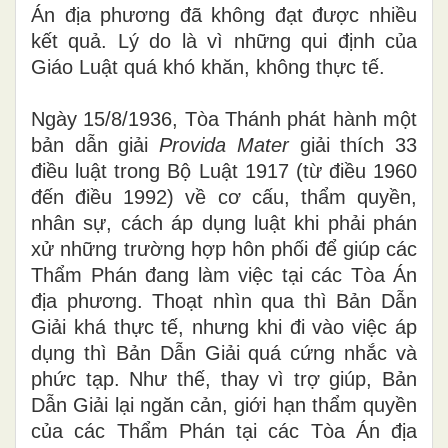
Án địa phương đã không đạt được nhiều
kết quả. Lý do là vì những qui đ
ị
nh của
Giáo Luật quá khó khăn, không t
h
ực
t
ế.
Ngày
1
5/8/1936, Tòa Thánh phát hành mộ
t
bản dẫn giải
Provida
Ma
t
e
r
giải
thích 33
điều luật trong Bộ
Luật 1917
(từ điều
1
960
đến điều 1992) về cơ cấ
u
, thẩm quyền,
nhân sự,
c
ách
á
p dụng
l
uật khi phải phán
xử những trường
hợp
hôn phối để giúp các
Thẩm Phán đang làm việc tại các Tòa Án
địa phương. Thoạt nhìn qu
a
thì B
ả
n Dẫn
G
iải
khá thực tế, nhưng kh
i
đi vào
việc
áp
dụng thì Bản Dẫn Gi
ả
i quá cứng nhắc và
phức tạp. Như thế, thay vì trợ giúp, Bản
D
ẫ
n Giải
lại
ngăn cản, giới
h
ạn thẩm quyền
của các Thẩ
m
Phán tại các Tòa Án địa