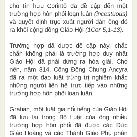
cho tín hữu Corintô đã đề
cậ
p đến một
trường hợp hôn phối loạn luân
(inces
t
u
o
us)
và quyết định trục xuất người đàn ông đó
ra khỏi cộng đồng Giáo Hội
(
1
Cor
5,
1-1
3).
Trường hợp đã được đề cập này, chắc
chắn không phải là trường hợp duy nhất
Giáo Hội đã phải đứng ra hòa giải. Cho
nên, năm 314, Công Đồng Chung Ancyra
đã ra một đạo luật trừng trị nghiêm khắc
những người liên hệ
trực
tiếp vào những
trường
hợp
hôn phối loạn luân
.
Gratian, một luật gia nổi tiếng của Giáo Hội
đã
l
ưu
l
ạ
i
trong Bộ Luật
của
ô
ng nhiều
trường hợp hôn phối đã được các Đức
Giáo Hoàng và các Thánh Giáo Phụ phân