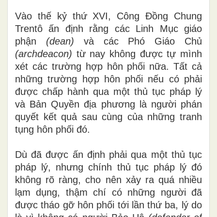
Vào thế kỷ thứ XVI, Công Đồng Chung
Trentô ấn định r
ằ
ng các Linh Mục giáo
phận
(d
e
an)
và các Phó Giáo Chủ
(archdeac
o
n
)
từ nay không được tự mình
xét các trường hợp hôn phối nữa. Tất cả
những trường hợp hôn phối nếu có phải
được chấp hành qua một
thủ
tục pháp lý
và Bản Quyền địa phương
l
à người phán
quyết kết quả sau cùng của những tranh
tụng hôn phối đó.
Dù đã được ấn định phải qua một thủ tục
pháp lý, nh
ư
ng chính thủ tục pháp lý đó
không rõ ràng, cho nên xảy ra quá nhiều
lạm dụng, thậm chí có những người đã
được tháo gỡ hôn phối tới lần thứ ba
,
lý do