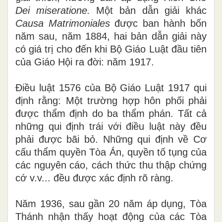
Dei m
i
seratione.
Một bản dẫn giải khác
Causa Matrimoniales
được ban hành bốn
năm sau, năm 1884, hai bản dẫn giải này
có giá trị cho đến khi Bộ Giáo Luật đầu tiên
của Giáo Hội ra đời:
n
ăm 1917.
Điều luật 1576 của Bộ Giáo Luật 1917 qui
định rằng: Một trường hợp hôn phối phải
được thẩm định
d
o ba thẩm phán. Tất cả
những qui định trái với điều luật này đề
u
phải được bãi bỏ. Những qui định về Cơ
cấu thẩm quyền Tòa Án, quyền tố tụng của
các nguyên cáo, cách thức thu thập chứng
cớ v.v... đều được xác định rõ ràng.
Năm 193
6
, sau gần 20 năm áp dụng, Tòa
Thánh nhận thấy hoạt động của các Tòa