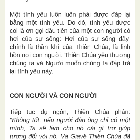
Một tình yêu luôn luôn phải được đáp lại
b
ằ
ng một tình yêu. Do đó, tình yêu được
coi là ơn gọi đầu tiên của
m
ột con người có
h
ơi của sự sống:
H
ơi của s
ự
sống đây
chính là thầ
n
khí của Thiên Chúa
,
là linh
hồn nơi con
người. Thiên
Chúa yêu thương
chúng ta
và
Người
muốn
chúng ta đáp trả
l
ại tình yê
u
này.
CON NGƯỜI VÀ CON NGƯỜI
Tiếp tục dụ ngôn, Thiên Chúa phán:
“
Không tốt,
nế
u
người đàn ông chỉ có một
mình, Ta sẽ làm cho nó
cái gì trợ gi
ú
p
tương đối với nó. Và Giavê Thiên Chúa
đã