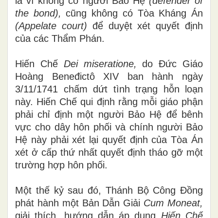
là vì không có người Bảo Hệ
(defender of
the bon
d
),
cũng không có Tòa Kháng Án
(Appelate court)
để duyệt xét quyết định
của các Thẩm Phán.
Hiến C
h
ế
Dei miseratione,
do Đức Giáo
Hoàng Beneđictô XIV ban hành ngày
3
/11
/1741 chấm dứt tình trạng hỗn loạn
này. Hiến Chế qui định rằng mỗi giáo phận
phải chỉ định một người Bảo Hệ để bênh
vực cho dây hôn phối và chính người Bảo
Hệ này phải xét lại quyết định của Tòa Án
x
é
t
ở
cấp thứ nhất quyết định tháo gỡ một
trường hợp hôn phối.
Một thế kỷ sau đó, Thánh Bộ Công Đồng
phát hành một Bản Dẫn Giải
Cu
m
Moneat,
giải thích, hướng dẫn áp dụng
Hi
ế
n Chế