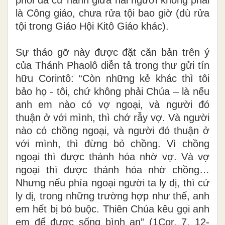
là Công giáo
,
chư
a
rửa tội bao giờ
(d
ù rửa
tội t
r
ong Giáo Hội Ki
t
ô Giáo
khác).
Sự tháo gỡ
n
ày đ
ư
ợc đặt că
n
bả
n
trên ý
của
Thánh Phaolô
diễn tả t
r
ong thư gử
i
t
í
n
hữu
Corintô:
“
Còn
những kẻ khác thì tôi
bảo họ - tôi
, chứ khôn
g
phả
i Chúa – là nếu
anh em nào có vợ ngoại, và người đó
thuận ở với mình, thì chớ rẫy vợ. Và người
nào có chồng ngoại, và người đó thuận ở
với mình, thì đừng bỏ chồng.
V
ì
chồng
ngoại thì đượ
c
t
h
ánh hó
a
nhờ v
ợ
. V
à
v
ợ
ngoại thì đượ
c
t
h
ánh hó
a
nhờ chồng…
Nhưng nếu phía
ngoại ng
ư
ời ta ly d
ị
,
th
ì cứ
ly
d
ị, trong những
trường hợp như thế,
anh
em
h
ế
t b
ị
bó
b
uộc.
Thiên Chúa kêu gọi anh
em để được sống bình an”
(
1C
or. 7
,
12-