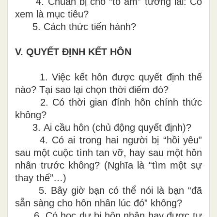
4.
Chuẩn bị cho “tổ ấm” tương lai: Có
xem là mục tiêu?
5.
Cách thức tiến hành?
V.
QUYẾT ĐỊNH KẾT HÔN
1.
Việc kết hôn được quyết định thế
nào? Tại sao lại chọn thời điểm đó?
2.
Có thời gian đính hôn chính thức
không?
3.
Ai cầu hôn (chủ động quyết định)?
4.
Có ai trong hai người bị “hồi yêu”
sau một cuộc tình tan vỡ, hay sau một hôn
nhân trước không? (Nghĩa là “tìm một sự
thay thế”…)
5.
Bây giờ bạn có thể nói là bạn “đã
sẵn sàng cho hôn nhân lúc đó” không?
6.
Có học dự bị hôn nhân hay được tư