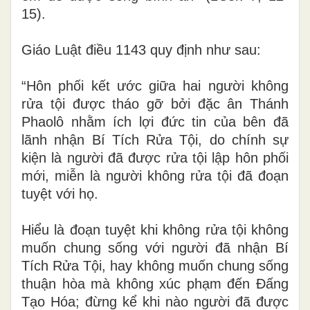
1
5
).
Giáo Luật điều
1
1
43
quy định như sau
:
“Hôn phối kết ước giữa hai người không
rửa tội được tháo gỡ bởi đặc ân Thánh
Phaolô nhằm ích lợi đức tin của bên đã
lãnh nhận B
í Tích Rửa
Tội, do chính sự
kiện là người đã được rửa tội lập hôn phối
mới, miễn là người không rửa tội đã đoạn
tuyệt với họ.
Hiểu
là đoạn
t
uyệt
k
hi
không rửa tội không
muốn chung sống với người đã nhận B
í
Tích Rửa
Tội, hay không muốn chung sống
thuận hòa mà không xúc phạm đến Đấng
Tạo Hóa; đừng kể khi nào người đã được