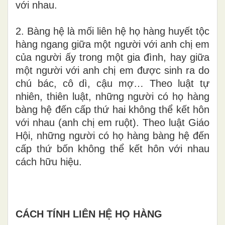
vớ
i
nhau.
2.
Bàng hệ là
mố
i
l
iên hệ
h
ọ hà
n
g
hu
yết tộc
hàng ngang
g
i
ữa
một
ng
ư
ời với
anh chị
em
của người ấy trong một gia đình, hay giữa
một người
với anh
c
hị e
m
được
sinh ra
d
o
chú bác
,
cô
d
ì, cậ
u
m
ợ
…
T
h
eo
luật
tự
nhiên, thiên
luậ
t,
những người
có họ hàng
bàng
h
ệ
đến cấp thứ hai không thể
kết
h
ôn
vớ
i
nhau (anh chị em ruột).
T
h
eo
luật
Giáo
Hội,
những người
có họ hàng
bàng
h
ệ
đến
cấp thứ bốn không thể
kết
h
ôn vớ
i
nhau
cách hữu hiệu.
CÁCH TÍNH LIÊN HỆ HỌ HÀNG