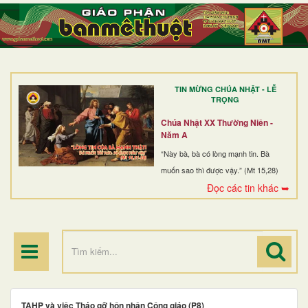
TRANG NHẤT
GIỚI THIỆU
GIÁO XỨ
TIN MỪNG CHÚA NHẬT - LỄ
DÒNG TU
TRỌNG
BAN MỤC VỤ
Chúa Nhật XX Thường Niên -
Năm A
ĐOÀN THỂ CG
“Này bà, bà có lòng mạnh tin. Bà
muốn sao thì được vậy.” (Mt 15,28)
LINH MỤC
Đọc các tin khác ➥
ĐIỂM HÀNH HƯƠNG
TAHP và việc Tháo gỡ hôn nhân Công giáo (P8)