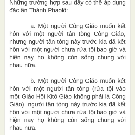
N
hững trường
h
ợp
sau đ
ây
có thể áp dụng
đặc
ân
T
hánh Phao
l
ô
:
a. Một người
C
ôn
g
G
i
áo
muốn
kết
hôn với một người tân tòng Công
G
iáo,
nhưng người tân tòng
này trước kia đã kết
hôn với một người chưa rửa tội bao giờ và
hiện nay họ không còn sống chung với
nhau nữa.
b. Một người Công Giáo muốn kết
hôn với một người tân tòng (rửa tội vào
một Giáo Hội Kitô Giáo không phải là Công
Giáo), người tân tòng này trước kia đã kết
hôn với một người chưa rửa tội bao giờ và
hiện nay họ không còn sống chung với
nhau nữa.