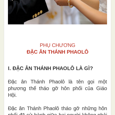
PHỤ CHƯƠNG
ĐẶC ÂN THÁNH PHAOLÔ
I. ĐẶ
C
ÂN
THÁNH PHAOLÔ L
À GÌ?
Đặc ân
Thánh Phaolô
là tên
gọi một
phương thế
thá
o
gỡ
hôn p
hối
c
ủa Gi
á
o
Hộ
i.
Đặc ân
Thánh Phaolô
thá
o
gỡ
những hôn
p
hối
đã cử hành giữa hai người
kh
ô
ng ph
ải