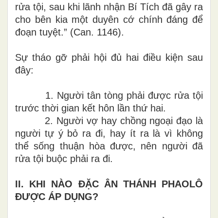
rửa tội, sau khi lãnh nhận Bí Tích đã gây ra
cho bên kia một duyên cớ chính đáng để
đoạn tuyệt.” (Can. 1146).
Sự tháo gỡ
phải hội đủ hai điều kiện
sau
đ
ây:
1. N
gườ
i
tân tòng phải được rửa tội
trước thời gian kết hôn lần thứ hai.
2
.
N
gườ
i
vợ hay c
h
ồng
ngoại đạo
là
n
gười
t
ự ý bỏ ra đi
, hay ít
ra là v
ì
không
thể sống thuận h
òa được
,
nên
n
g
ư
ời
đã
rửa tội buộc phải ra đi.
I
I
.
KHI NÀO
ĐẶ
C
ÂN
THÁNH PHAOLÔ
ĐƯỢC ÁP DỤNG
?