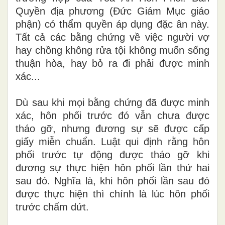
Quyền địa phương (Đức Giám Mục giáo
phận) có thẩm quyền áp dụng đặc ân này.
Tất cả các b
ằ
ng chứng về việc người vợ
hay chồng không rửa tội không muốn sống
thuận hòa, hay
bỏ
ra
đ
i phải được minh
xác...
Dù sau khi mọi bằng chứng đã được minh
xác, hôn phối trước
đ
ó vẫn chưa được
tháo gỡ, nhưng đương sự sẽ được cấp
giấy miễn chuẩn. Luật qui định rằng hôn
phối trước tự động được tháo gỡ khi
đương sự thực hiện hôn phối lần thứ hai
sau đó. Nghĩa là, khi hôn phối
l
ần sau đó
được thực hiện thì chính là lúc hôn phối
tr
ước chấm dứt.