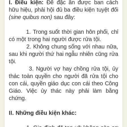
I.
Điều kiện:
Để đặc ân được ban cách
hữu hiệu
,
phải hội đủ ba điều kiện tuyệt đối
(sin
e
quibus non)
sau đây:
1. Trong suốt thời gian hôn phối, chỉ
có một trong hai người được rửa tội.
2.
Khô
n
g c
h
ung sống với nh
a
u nữ
a,
sau khi người thứ hai ngẫu nhiên cũng rửa
tội.
3. Người vợ hay chồng rửa tội, ủy
thác toàn quyền
cho ngư
ờ
i đã rửa tội
cho
con cái
, quyền
giáo dục con cái theo Công
Giáo.
Vi
ệ
c ủ
y
t
h
ác này phải làm
bằng
chứng.
II. Những điều kiện khác: