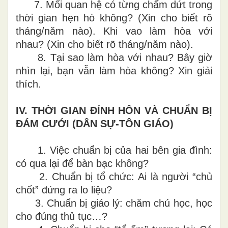
7.
Mối quan hệ có từng chấm dứt trong
thời gian hẹn hò không? (Xin cho biết rõ
tháng/năm nào). Khi vao làm hòa với
nhau? (Xin cho biết rõ tháng/năm nào).
8.
Tại sao làm hòa với nhau? Bây giờ
nhìn lại, bạn vẫn làm hòa không? Xin giải
thích.
IV.
THỜI GIAN ĐÍNH HÔN VÀ CHUẨN BỊ
ĐÁM CƯỚI (DÂN SỰ-TÔN GIÁO)
1.
Việc chuẩn bị của hai bên gia đình:
có qua lại để bàn bạc không?
2.
Chuẩn bị tổ chức: Ai là người “chủ
chốt” đứng ra lo liệu?
3.
Chuẩn bị giáo lý: chăm chú học, học
cho đúng thủ tục…?