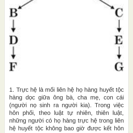
1
.
Trực hệ
là
mối
li
ên hệ
h
ọ hà
n
g
hu
yết tộc
hàng dọc
giữa ô
n
g
b
à, cha mẹ
,
c
on
c
ái
(
n
gười nọ si
n
h
ra người
kia).
T
rong việc
hôn p
hố
i
,
t
h
eo
luật
tự
nhiên, thiên
luậ
t,
những người
có họ hàng trực
h
ệ
trong liên
hệ
huyế
t
tộc không bao
giờ
được
kết
h
ôn