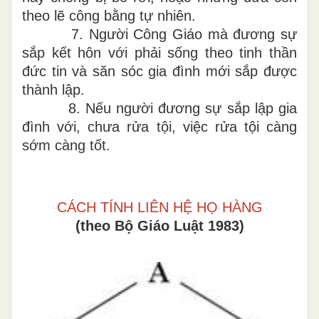
theo l
ẽ
công
bằng t
ự nhiên.
7. Ng
ư
ời Cô
n
g Giáo mà đương sự
s
ắ
p
k
ết
h
ôn
với phải
sống theo
tinh
thần
đức tin và săn s
ó
c gia
đ
ình
mới sắp
được
thà
n
h lập.
8.
Nếu
n
gười
đương sự sắp lập gia
đình với, chưa rửa tội, việc rửa tội càng
sớm càng tốt.
CÁCH TÍNH LIÊN HỆ HỌ HÀNG
(t
heo Bộ
Giáo Luật
1
983)