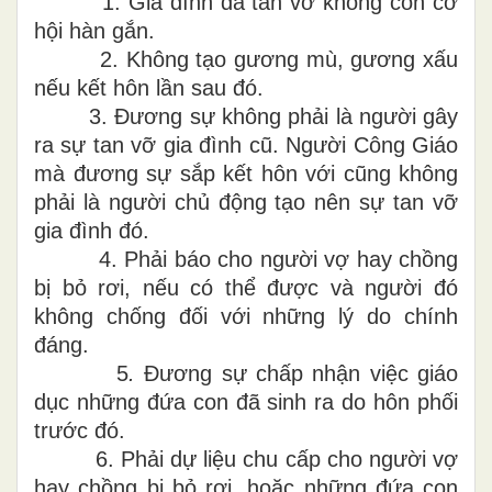
1
.
Gia đình
đ
ã tan vỡ k
h
ông còn c
ơ
hội hàn gắn.
2
.
K
hông tạo gương mù, gương xấu
nếu kết hôn lần sau đó.
3.
Đương sự
khô
n
g
phải
l
à
người gây
ra sự tan vỡ gia đình cũ. Người Công Giáo
mà đương sự sắp kết hôn với
cũ
n
g khô
n
g
phải là người chủ
động tạo nên sự
tan vỡ
gia đình
đó.
4. Ph
ả
i báo cho
n
gười vợ h
a
y
chồng
bị bỏ rơi, nếu có thể được
và
n
gườ
i
đ
ó
không c
h
ống
đối với những lý do chính
đáng.
5
.
Đương
sự
chấp
nhận
việc
giá
o
dục
nhữn
g
đ
ứa c
on
đã sinh ra do hôn phối
trướ
c
đ
ó.
6. Phải d
ự liệu
chu
cấp
cho
người
vợ
hay
chồng bị bỏ
rơi
,
hoặc
những
đứa c
o
n