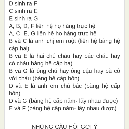
D sinh ra F
C sinh ra E
E sinh ra
G
A, B, D, F liên
h
ệ họ hàng trực hệ
A, C, E, G liên hệ họ hàng trực hệ
B và C là anh chị em ruột (liên hệ bàng hệ
cấp hai)
B và E là hai chú cháu hay bác cháu hay
cô cháu bàng hệ cấp ba)
B và G là ông chú hay ông cậu hay bà cô
với cháu (bàng hệ cấp bố
n)
D và E là anh em chú bác (bàng hệ cấp
bốn)
D và G
(
bà
n
g hệ cấp năm- lấy nhau được)
E và F (bàng hệ cấp năm- lấy nhau được)
.
NHỮNG CÂU HỎI GỢI Ý