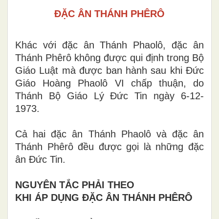
ĐẶC ÂN THÁNH PHÊRÔ
Khác với đặc ân Thánh Phaolô,
đ
ặc ân
Thánh Phêrô không được qui định trong Bộ
Giáo Luật mà được ban hành sau khi Đức
Giáo Hoàng Phaolô VI chấp thuận, do
Thánh Bộ Giáo Lý Đức Tin ngày 6-12-
1973.
Cả h
a
i đặc ân Thánh Phaolô và đặc ân
Thánh Phêrô đều được gọi là những đặc
ân Đức Tin.
NGUYÊN TẮC PHẢI THEO
KHI
ÁP DỤNG ĐẶC ÂN T
H
ÁNH PHÊRÔ