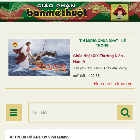
TRANG NHẤT
GIỚI THIỆU
GIÁO XỨ
TIN MỪNG CHÚA NHẬT - LỄ
DÒNG TU
TRỌNG
BAN MỤC VỤ
Chúa Nhật XIX Thường Niên -
Năm A
ĐOÀN THỂ CG
“Cứ yên tâm, chính Thầy đây, đừng
sợ!” (Mt 14,22-33)
LINH MỤC
Đọc các tin khác ➥
ĐIỂM HÀNH HƯƠNG
AI TÍN Bà Cố ANÊ Gx Vinh Quang