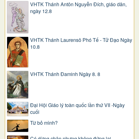
VHTK Thánh Antôn Nguyễn Ðích, giáo dân,
ngày 12.8
VHTK Thánh Laurensô Phó Tế - Tử Đạo Ngày
10.8
VHTK Thánh Đaminh Ngày 8. 8
Đại Hội Giáo lý toàn quốc lần thứ VII -Ngày
cuối
Từ bỏ mình?
Có dừng chân nhưng không đứng lại