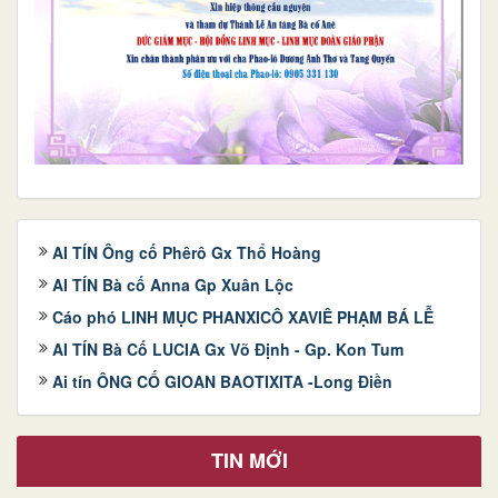
AI TÍN Ông cố Phêrô Gx Thổ Hoàng
AI TÍN Bà cố Anna Gp Xuân Lộc
Cáo phó LINH MỤC PHANXICÔ XAVIÊ PHẠM BÁ LỄ
AI TÍN Bà Cố LUCIA Gx Võ Định - Gp. Kon Tum
Ai tín ÔNG CỐ GIOAN BAOTIXITA -Long Điền
TIN MỚI