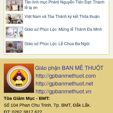
Tân linh mục Phêrô Nguyễn Tiến Đạt: Thánh
lễ tạ ơn
Việt Nam và Tòa Thánh ký kết Thỏa thuận
Giáo xứ Phúc Lộc -Mừng lễ Thánh Đa Minh
Giáo xứ Phúc Lộc: Lễ Chúa Ba Ngôi
Giáo phận BAN MÊ THUỘT
http://gpbanmethuot.com
http://gpbanmethuot.net
http://gpbanmethuot.vn
Tòa Giám Mục - BMT:
Số 104 Phan Chu Trinh, Tp. BMT, Đắk Lắk.
ĐT: 0262 3817 622