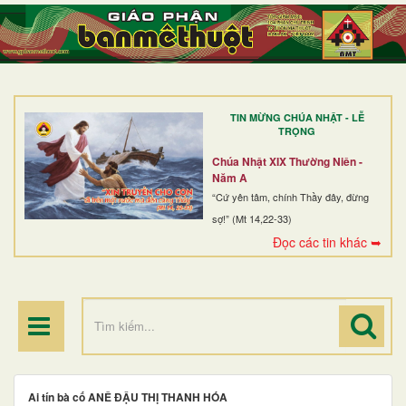
TRANG NHẤT
GIỚI THIỆU
GIÁO XỨ
TIN MỪNG CHÚA NHẬT - LỄ
DÒNG TU
TRỌNG
BAN MỤC VỤ
Chúa Nhật XIX Thường Niên -
Năm A
ĐOÀN THỂ CG
“Cứ yên tâm, chính Thầy đây, đừng
sợ!” (Mt 14,22-33)
LINH MỤC
Đọc các tin khác ➥
ĐIỂM HÀNH HƯƠNG
Ai tín bà cố ANÊ ĐẬU THỊ THANH HÓA