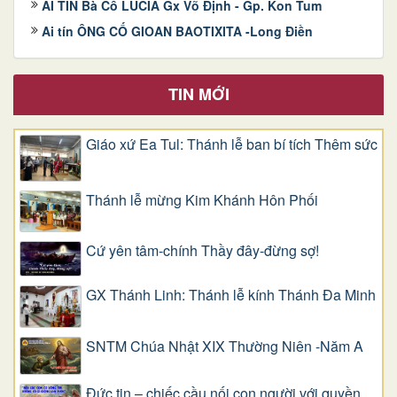
AI TÍN Bà Cố LUCIA Gx Võ Định - Gp. Kon Tum
Ai tín ÔNG CỐ GIOAN BAOTIXITA -Long Điền
TIN MỚI
Giáo xứ Ea Tul: Thánh lễ ban bí tích Thêm sức
Thánh lễ mừng Kim Khánh Hôn Phối
Cứ yên tâm-chính Thầy đây-đừng sợ!
GX Thánh Linh: Thánh lễ kính Thánh Đa Minh
SNTM Chúa Nhật XIX Thường Niên -Năm A
Đức tin – chiếc cầu nối con người với quyền