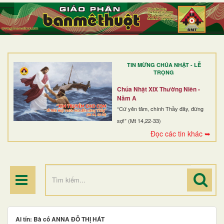
TRANG NHẤT
GIỚI THIỆU
GIÁO XỨ
TIN MỪNG CHÚA NHẬT - LỄ
DÒNG TU
TRỌNG
BAN MỤC VỤ
Chúa Nhật XIX Thường Niên -
Năm A
ĐOÀN THỂ CG
“Cứ yên tâm, chính Thầy đây, đừng
sợ!” (Mt 14,22-33)
LINH MỤC
Đọc các tin khác ➥
ĐIỂM HÀNH HƯƠNG
Ai tín: Bà cố ANNA ĐỖ THỊ HÁT