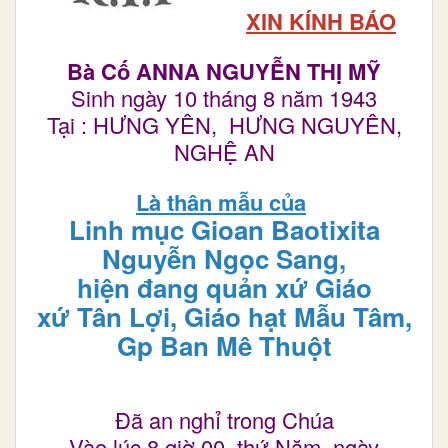
XIN KÍNH BÁO
Bà Cố ANNA NGUYỄN THỊ MỸ
Sinh ngày 10 tháng 8 năm 1943
Tại : HƯNG YÊN, HƯNG NGUYÊN,
NGHỆ AN
Là thân mẫu của
Linh mục Gioan Baotixita
Nguyễn Ngọc Sang,
hiện đang quản xứ Giáo
xứ Tân Lợi, Giáo hạt Mẫu Tâm,
Gp Ban Mê Thuột
Đã an nghỉ trong Chúa
Vào lúc 8 giờ 00, thứ Năm, ngày