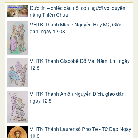
Đức tin – chiếc cầu nối con người với quyền
năng Thiên Chúa
VHTK Thánh Micae Nguyễn Huy Mỹ, Giáo
dân, ngày 12.08
VHTK Thánh Giacôbê Ðỗ Mai Năm, Lm, ngày
12.8
VHTK Thánh Antôn Nguyễn Ðích, giáo dân,
ngày 12.8
VHTK Thánh Laurensô Phó Tế - Tử Đạo Ngày
10.8