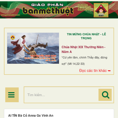
TRANG NHẤT
GIỚI THIỆU
GIÁO XỨ
TIN MỪNG CHÚA NHẬT - LỄ
DÒNG TU
TRỌNG
BAN MỤC VỤ
Chúa Nhật XIX Thường Niên -
Năm A
ĐOÀN THỂ CG
“Cứ yên tâm, chính Thầy đây, đừng
sợ!” (Mt 14,22-33)
LINH MỤC
Đọc các tin khác ➥
ĐIỂM HÀNH HƯƠNG
AI TÍN Bà Cố Anna Gx Vinh An