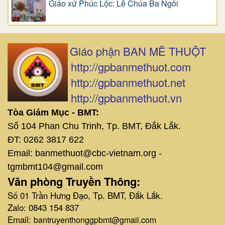
Giáo xứ Phúc Lộc: Lễ Chúa Ba Ngôi
Giáo phận BAN MÊ THUỘT
http://gpbanmethuot.com
http://gpbanmethuot.net
http://gpbanmethuot.vn
Tòa Giám Mục - BMT:
Số 104 Phan Chu Trinh, Tp. BMT, Đắk Lắk.
ĐT: 0262 3817 622
Email: banmethuot@cbc-vietnam.org -
tgmbmt104@gmail.com
Văn phòng Truyền Thông:
Số 01 Trần Hưng Đạo, Tp. BMT, Đắk Lắk.
Zalo: 0843 154 837
Email:
bantruyenthonggpbmt@gmail.com