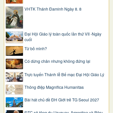
VHTK Thánh Đaminh Ngày 8. 8
Đại Hội Giáo lý toàn quốc lần thứ VII -Ngày
cuối
Từ bỏ mình?
Có dừng chân nhưng không đứng lại
Trực tuyến Thánh lễ Bế mạc Đại Hội Giáo Lý
Thông điệp Magnifica Humanitas
Bài hát chủ đề ĐH Giới trẻ TG Seoul 2027
ĐTC sẽ tông du Uruguay, Argentina và Pêru