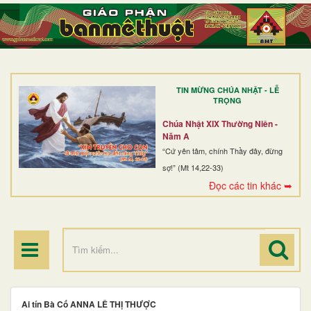
TRANG NHẤT
GIỚI THIỆU
GIÁO XỨ
TIN MỪNG CHÚA NHẬT - LỄ
DÒNG TU
TRỌNG
BAN MỤC VỤ
Chúa Nhật XIX Thường Niên -
Năm A
ĐOÀN THỂ CG
“Cứ yên tâm, chính Thầy đây, đừng
sợ!” (Mt 14,22-33)
LINH MỤC
Đọc các tin khác ➥
ĐIỂM HÀNH HƯƠNG
Ai tín Bà Cố ANNA LÊ THỊ THƯỢC