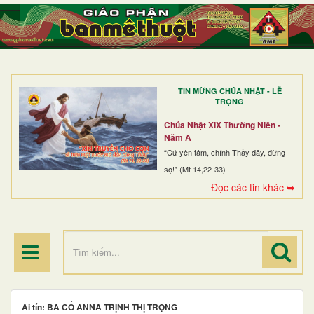
TRANG NHẤT
GIỚI THIỆU
GIÁO XỨ
TIN MỪNG CHÚA NHẬT - LỄ
DÒNG TU
TRỌNG
BAN MỤC VỤ
Chúa Nhật XIX Thường Niên -
Năm A
ĐOÀN THỂ CG
“Cứ yên tâm, chính Thầy đây, đừng
sợ!” (Mt 14,22-33)
LINH MỤC
Đọc các tin khác ➥
ĐIỂM HÀNH HƯƠNG
Ai tín: BÀ CỐ ANNA TRỊNH THỊ TRỌNG