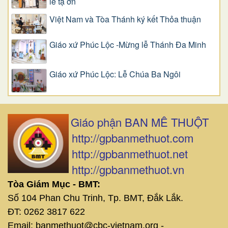
lễ tạ ơn
Việt Nam và Tòa Thánh ký kết Thỏa thuận
Giáo xứ Phúc Lộc -Mừng lễ Thánh Đa Minh
Giáo xứ Phúc Lộc: Lễ Chúa Ba Ngôi
Giáo phận BAN MÊ THUỘT
http://gpbanmethuot.com
http://gpbanmethuot.net
http://gpbanmethuot.vn
Tòa Giám Mục - BMT:
Số 104 Phan Chu Trinh, Tp. BMT, Đắk Lắk.
ĐT: 0262 3817 622
Email: banmethuot@cbc-vietnam.org -