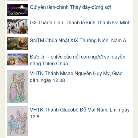
Cứ yên tâm-chính Thầy đây-đừng sợ!
GX Thánh Linh: Thánh lễ kính Thánh Đa Minh
SNTM Chúa Nhật XIX Thường Niên -Năm A
Đức tin – chiếc cầu nối con người với quyền
năng Thiên Chúa
VHTK Thánh Micae Nguyễn Huy Mỹ, Giáo
dân, ngày 12.08
VHTK Thánh Giacôbê Ðỗ Mai Năm, Lm, ngày
12.8