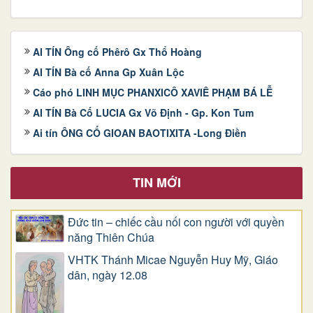
AI TÍN Ông cố Phêrô Gx Thổ Hoàng
AI TÍN Bà cố Anna Gp Xuân Lộc
Cáo phó LINH MỤC PHANXICÔ XAVIÊ PHẠM BÁ LỄ
AI TÍN Bà Cố LUCIA Gx Võ Định - Gp. Kon Tum
Ai tín ÔNG CỐ GIOAN BAOTIXITA -Long Điền
TIN MỚI
Đức tin – chiếc cầu nối con người với quyền
năng Thiên Chúa
VHTK Thánh Micae Nguyễn Huy Mỹ, Giáo
dân, ngày 12.08