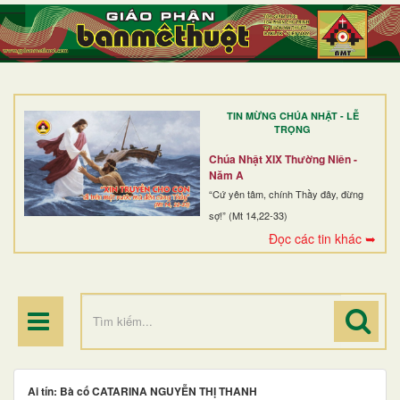
TRANG NHẤT
GIỚI THIỆU
GIÁO XỨ
TIN MỪNG CHÚA NHẬT - LỄ
DÒNG TU
TRỌNG
BAN MỤC VỤ
Chúa Nhật XIX Thường Niên -
Năm A
ĐOÀN THỂ CG
“Cứ yên tâm, chính Thầy đây, đừng
sợ!” (Mt 14,22-33)
LINH MỤC
Đọc các tin khác ➥
ĐIỂM HÀNH HƯƠNG
Ai tín: Bà cố CATARINA NGUYỄN THỊ THANH