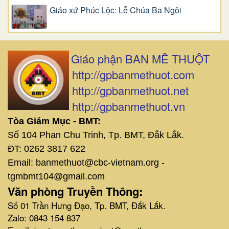
Giáo xứ Phúc Lộc: Lễ Chúa Ba Ngôi
Giáo phận BAN MÊ THUỘT
http://gpbanmethuot.com
http://gpbanmethuot.net
http://gpbanmethuot.vn
Tòa Giám Mục - BMT:
Số 104 Phan Chu Trinh, Tp. BMT, Đắk Lắk.
ĐT: 0262 3817 622
Email: banmethuot@cbc-vietnam.org -
tgmbmt104@gmail.com
Văn phòng Truyền Thông:
Số 01 Trần Hưng Đạo, Tp. BMT, Đắk Lắk.
Zalo: 0843 154 837