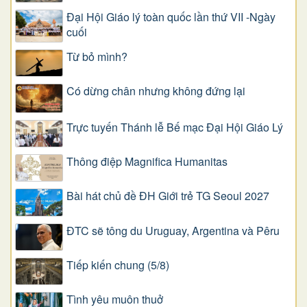
Đại Hội Giáo lý toàn quốc lần thứ VII -Ngày
cuối
Từ bỏ mình?
Có dừng chân nhưng không đứng lại
Trực tuyến Thánh lễ Bế mạc Đại Hội Giáo Lý
Thông điệp Magnifica Humanitas
Bài hát chủ đề ĐH Giới trẻ TG Seoul 2027
ĐTC sẽ tông du Uruguay, Argentina và Pêru
Tiếp kiến chung (5/8)
Tình yêu muôn thuở