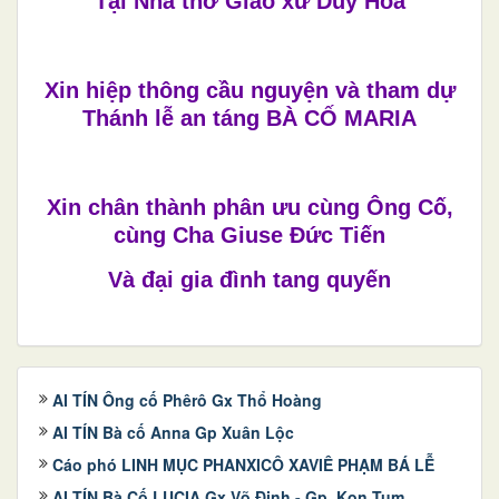
Tại Nhà thờ Giáo xứ Duy Hòa
Xin hiệp thông cầu nguyện và tham dự
Thánh lễ an táng BÀ CỐ MARIA
Xin chân thành phân ưu cùng Ông Cố,
cùng Cha Giuse Đức Tiến
Và đại gia đình tang quyến
AI TÍN Ông cố Phêrô Gx Thổ Hoàng
AI TÍN Bà cố Anna Gp Xuân Lộc
Cáo phó LINH MỤC PHANXICÔ XAVIÊ PHẠM BÁ LỄ
AI TÍN Bà Cố LUCIA Gx Võ Định - Gp. Kon Tum