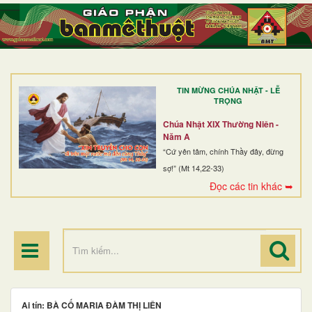
TRANG NHẤT
GIỚI THIỆU
GIÁO XỨ
TIN MỪNG CHÚA NHẬT - LỄ
DÒNG TU
TRỌNG
BAN MỤC VỤ
Chúa Nhật XIX Thường Niên -
Năm A
ĐOÀN THỂ CG
“Cứ yên tâm, chính Thầy đây, đừng
sợ!” (Mt 14,22-33)
LINH MỤC
Đọc các tin khác ➥
ĐIỂM HÀNH HƯƠNG
Ai tín: BÀ CỐ MARIA ĐÀM THỊ LIÊN