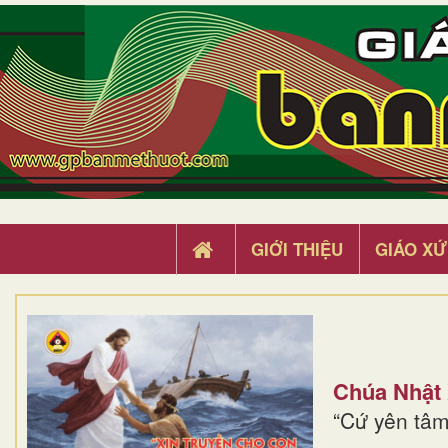
GIỚI THIỆU
GIÁO XỨ
Chúa Nhật
“Cứ yên tâm