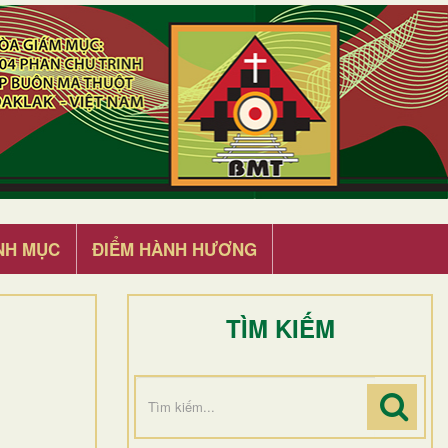
NH MỤC
ĐIỂM HÀNH HƯƠNG
TÌM KIẾM