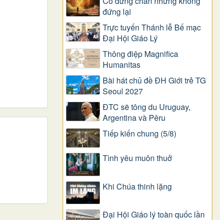
Có dừng chân nhưng không
đứng lại
Trực tuyến Thánh lễ Bế mạc
Đại Hội Giáo Lý
Thông điệp Magnifica
Humanitas
Bài hát chủ đề ĐH Giới trẻ TG
Seoul 2027
ĐTC sẽ tông du Uruguay,
Argentina và Pêru
Tiếp kiến chung (5/8)
Tình yêu muôn thuở
Khi Chúa thinh lặng
Đại Hội Giáo lý toàn quốc lần