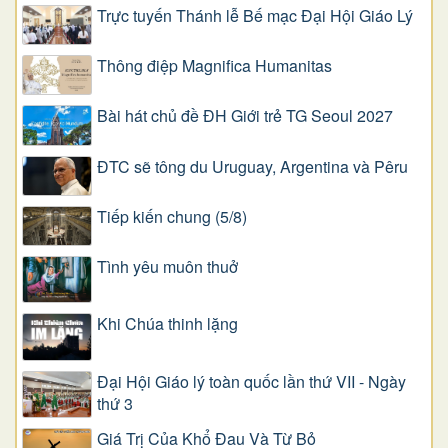
Trực tuyến Thánh lễ Bế mạc Đại Hội Giáo Lý
Thông điệp Magnifica Humanitas
Bài hát chủ đề ĐH Giới trẻ TG Seoul 2027
ĐTC sẽ tông du Uruguay, Argentina và Pêru
Tiếp kiến chung (5/8)
Tình yêu muôn thuở
Khi Chúa thinh lặng
Đại Hội Giáo lý toàn quốc lần thứ VII - Ngày
thứ 3
Giá Trị Của Khổ Ðau Và Từ Bỏ