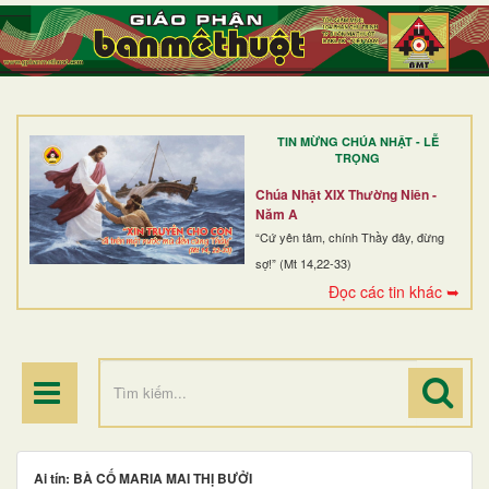
TRANG NHẤT
GIỚI THIỆU
GIÁO XỨ
TIN MỪNG CHÚA NHẬT - LỄ
DÒNG TU
TRỌNG
BAN MỤC VỤ
Chúa Nhật XIX Thường Niên -
Năm A
ĐOÀN THỂ CG
“Cứ yên tâm, chính Thầy đây, đừng
sợ!” (Mt 14,22-33)
LINH MỤC
Đọc các tin khác ➥
ĐIỂM HÀNH HƯƠNG
Ai tín: BÀ CỐ MARIA MAI THỊ BƯỞI