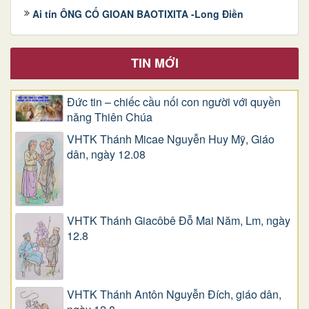
Ai tín ÔNG CỐ GIOAN BAOTIXITA -Long Điền
TIN MỚI
Đức tin – chiếc cầu nối con người với quyền
năng Thiên Chúa
VHTK Thánh Micae Nguyễn Huy Mỹ, Giáo
dân, ngày 12.08
VHTK Thánh Giacôbê Ðỗ Mai Năm, Lm, ngày
12.8
VHTK Thánh Antôn Nguyễn Ðích, giáo dân,