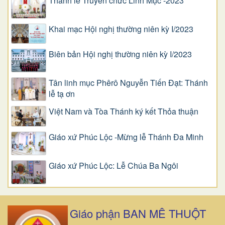
Thánh lễ Truyền chức Linh Mục -2023
Khai mạc Hội nghị thường niên kỳ I/2023
Biên bản Hội nghị thường niên kỳ I/2023
Tân linh mục Phêrô Nguyễn Tiến Đạt: Thánh
lễ tạ ơn
Việt Nam và Tòa Thánh ký kết Thỏa thuận
Giáo xứ Phúc Lộc -Mừng lễ Thánh Đa Minh
Giáo xứ Phúc Lộc: Lễ Chúa Ba Ngôi
Giáo phận BAN MÊ THUỘT