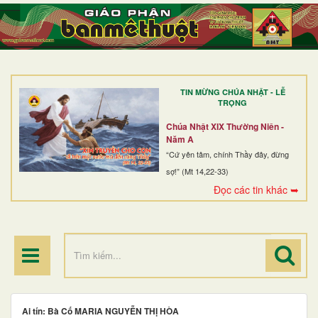
TRANG NHẤT
GIỚI THIỆU
GIÁO XỨ
TIN MỪNG CHÚA NHẬT - LỄ
DÒNG TU
TRỌNG
BAN MỤC VỤ
Chúa Nhật XIX Thường Niên -
Năm A
ĐOÀN THỂ CG
“Cứ yên tâm, chính Thầy đây, đừng
sợ!” (Mt 14,22-33)
LINH MỤC
Đọc các tin khác ➥
ĐIỂM HÀNH HƯƠNG
Ai tín: Bà Cố MARIA NGUYỄN THỊ HÒA