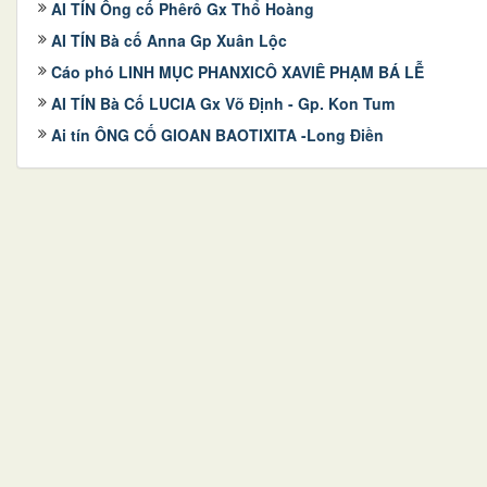
AI TÍN Ông cố Phêrô Gx Thổ Hoàng
AI TÍN Bà cố Anna Gp Xuân Lộc
Cáo phó LINH MỤC PHANXICÔ XAVIÊ PHẠM BÁ LỄ
AI TÍN Bà Cố LUCIA Gx Võ Định - Gp. Kon Tum
Ai tín ÔNG CỐ GIOAN BAOTIXITA -Long Điền