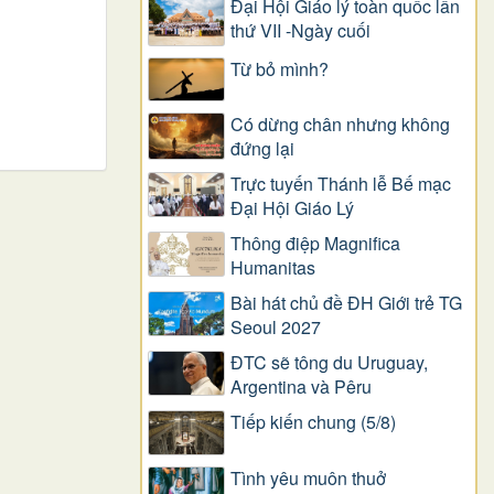
Đại Hội Giáo lý toàn quốc lần
thứ VII -Ngày cuối
Từ bỏ mình?
Có dừng chân nhưng không
đứng lại
Trực tuyến Thánh lễ Bế mạc
Đại Hội Giáo Lý
Thông điệp Magnifica
Humanitas
Bài hát chủ đề ĐH Giới trẻ TG
Seoul 2027
ĐTC sẽ tông du Uruguay,
Argentina và Pêru
Tiếp kiến chung (5/8)
Tình yêu muôn thuở