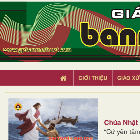
GIỚI THIỆU
GIÁO XỨ
Chúa Nhật
“Cứ yên tâm