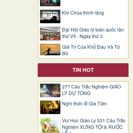
Khi Chúa thinh lặng
Đại Hội Giáo lý toàn quốc lần
thứ VII - Ngày thứ 3
Giá Trị Của Khổ Ðau Và Từ
Bỏ
TIN HOT
277 Câu Trắc Nghiệm GIÁO
LÝ DỰ TÒNG
Nghi thức lễ Gia Tiên
Vui Học Giáo Lý 531 Câu Trắc
Nghiệm XƯNG TỘI & RƯỚC