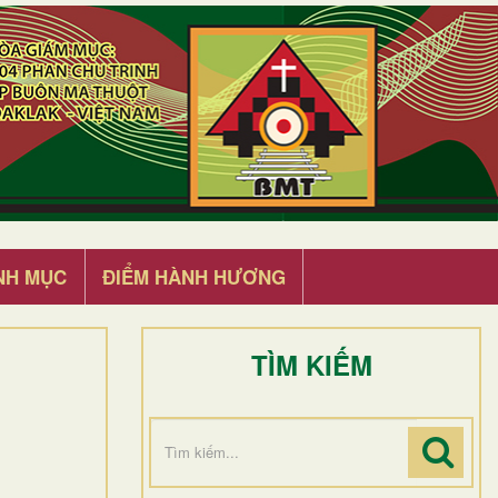
NH MỤC
ĐIỂM HÀNH HƯƠNG
TÌM KIẾM