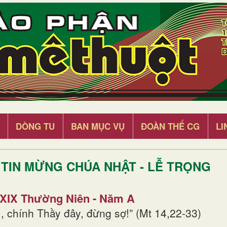
DÒNG TU
BAN MỤC VỤ
ĐOÀN THỂ CG
LI
TIN MỪNG CHÚA NHẬT - LỄ TRỌNG
 XIX Thường Niên - Năm A
, chính Thầy đây, đừng sợ!” (Mt 14,22-33)