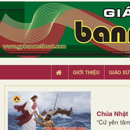
GIỚI THIỆU
GIÁO XỨ
Chúa Nhật
“Cứ yên tâm