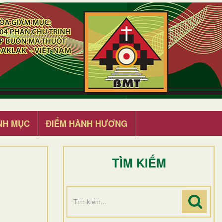
NH MỤC
ĐIỂM HÀNH HƯƠNG
TÌM KIẾM