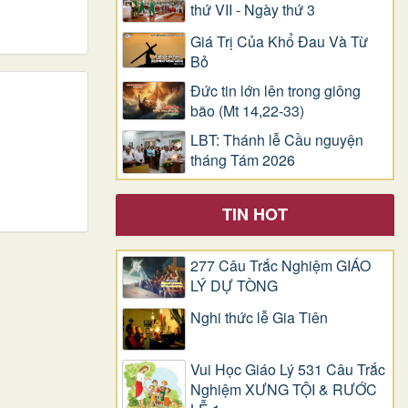
thứ VII - Ngày thứ 3
Giá Trị Của Khổ Ðau Và Từ
Bỏ
Đức tin lớn lên trong giông
bão (Mt 14,22-33)
LBT: Thánh lễ Cầu nguyện
tháng Tám 2026
TIN HOT
277 Câu Trắc Nghiệm GIÁO
LÝ DỰ TÒNG
Nghi thức lễ Gia Tiên
Vui Học Giáo Lý 531 Câu Trắc
Nghiệm XƯNG TỘI & RƯỚC