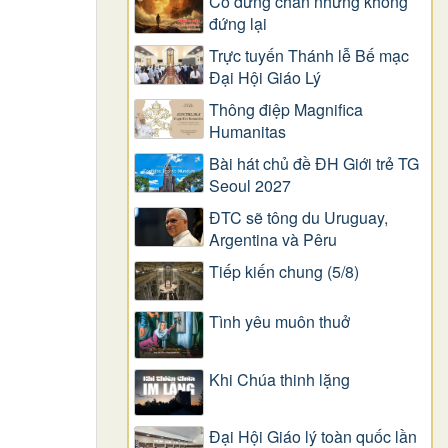
Có dừng chân nhưng không
đứng lại
Trực tuyến Thánh lễ Bế mạc
Đại Hội Giáo Lý
Thông điệp Magnifica
Humanitas
Bài hát chủ đề ĐH Giới trẻ TG
Seoul 2027
ĐTC sẽ tông du Uruguay,
Argentina và Pêru
Tiếp kiến chung (5/8)
Tình yêu muôn thuở
Khi Chúa thinh lặng
Đại Hội Giáo lý toàn quốc lần