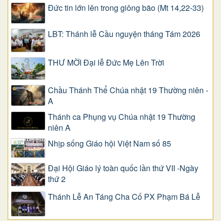
Đức tin lớn lên trong giông bão (Mt 14,22-33)
LBT: Thánh lễ Cầu nguyện tháng Tám 2026
THƯ MỜI Đại lễ Đức Mẹ Lên Trời
Chầu Thánh Thể Chúa nhật 19 Thường niên -
A
Thánh ca Phụng vụ Chúa nhật 19 Thường
niên A
Nhịp sống Giáo hội Việt Nam số 85
Đại Hội Giáo lý toàn quốc lần thứ VII -Ngày
thứ 2
Thánh Lễ An Táng Cha Cố PX Phạm Bá Lễ