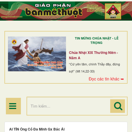
TRANG NHẤT
GIỚI THIỆU
GIÁO XỨ
TIN MỪNG CHÚA NHẬT - LỄ
DÒNG TU
TRỌNG
BAN MỤC VỤ
Chúa Nhật XIX Thường Niên -
Năm A
ĐOÀN THỂ CG
“Cứ yên tâm, chính Thầy đây, đừng
sợ!” (Mt 14,22-33)
LINH MỤC
Đọc các tin khác ➥
ĐIỂM HÀNH HƯƠNG
AI TÍN Ông Cố Đa Minh Gx Bác Ái