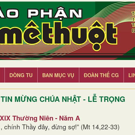
DÒNG TU
BAN MỤC VỤ
ĐOÀN THỂ CG
LI
TIN MỪNG CHÚA NHẬT - LỄ TRỌNG
 XIX Thường Niên - Năm A
, chính Thầy đây, đừng sợ!” (Mt 14,22-33)