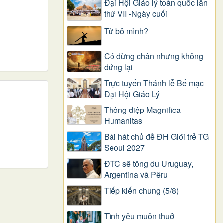
Đại Hội Giáo lý toàn quốc lần
thứ VII -Ngày cuối
Từ bỏ mình?
Có dừng chân nhưng không
đứng lại
Trực tuyến Thánh lễ Bế mạc
Đại Hội Giáo Lý
Thông điệp Magnifica
Humanitas
Bài hát chủ đề ĐH Giới trẻ TG
Seoul 2027
ĐTC sẽ tông du Uruguay,
Argentina và Pêru
Tiếp kiến chung (5/8)
Tình yêu muôn thuở