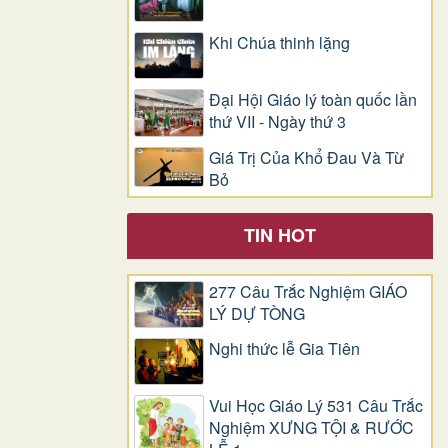
Khi Chúa thinh lặng
Đại Hội Giáo lý toàn quốc lần
thứ VII - Ngày thứ 3
Giá Trị Của Khổ Ðau Và Từ
Bỏ
TIN HOT
277 Câu Trắc Nghiệm GIÁO
LÝ DỰ TÒNG
Nghi thức lễ Gia Tiên
Vui Học Giáo Lý 531 Câu Trắc
Nghiệm XƯNG TỘI & RƯỚC