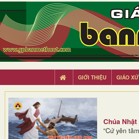
GIỚI THIỆU
GIÁO XỨ
Chúa Nhật
“Cứ yên tâm