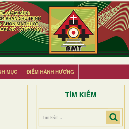
NH MỤC
ĐIỂM HÀNH HƯƠNG
TÌM KIẾM