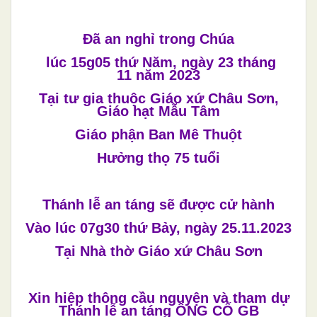
Đã an nghỉ trong Chúa
lúc
15g05 thứ Năm
, ngày
23
tháng
11
năm 2023
Tại tư gia thuộc
Giáo xứ Châu Sơn,
Giáo hạt Mẫu Tâm
Giáo phận Ban Mê Thuột
Hưởng thọ
75 tuổi
Thánh lễ an táng sẽ được cử hành
Vào lúc
07g30
thứ
Bảy
, ngày
25.11
.2023
Tại Nhà thờ Giáo xứ
Châu Sơn
Xin hiệp thông cầu nguyện và tham dự
Thánh lễ an táng
ÔNG CỐ GB