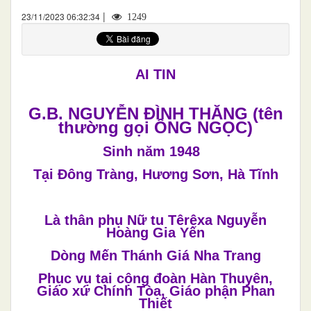
|
23/11/2023 06:32:34
1249
AI TÍN
G.B. NGUYỄN ĐÌNH THĂNG (tên
thường gọi ÔNG NGỌC)
Sinh năm
1948
Tại
Đ
ông Tràng, Hương Sơn, Hà Tĩnh
Là thân
phụ Nữ tu Têrêxa Nguyễn
Hoàng Gia Yến
Dòng Mến Thánh Giá Nha Trang
Phục vụ tại cộng đoàn Hàn Thuyên,
Giáo xứ Chính Tòa, Giáo phận Phan
Thiết