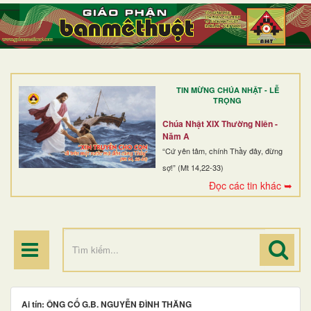
TRANG NHẤT
GIỚI THIỆU
GIÁO XỨ
TIN MỪNG CHÚA NHẬT - LỄ
DÒNG TU
TRỌNG
BAN MỤC VỤ
Chúa Nhật XIX Thường Niên -
Năm A
ĐOÀN THỂ CG
“Cứ yên tâm, chính Thầy đây, đừng
sợ!” (Mt 14,22-33)
LINH MỤC
Đọc các tin khác ➥
ĐIỂM HÀNH HƯƠNG
Ai tín: ÔNG CỐ G.B. NGUYỄN ĐÌNH THĂNG