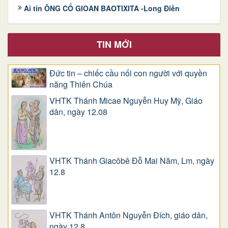
Ai tín ÔNG CỐ GIOAN BAOTIXITA -Long Điền
TIN MỚI
Đức tin – chiếc cầu nối con người với quyền
năng Thiên Chúa
VHTK Thánh Micae Nguyễn Huy Mỹ, Giáo
dân, ngày 12.08
VHTK Thánh Giacôbê Ðỗ Mai Năm, Lm, ngày
12.8
VHTK Thánh Antôn Nguyễn Ðích, giáo dân,
ngày 12.8