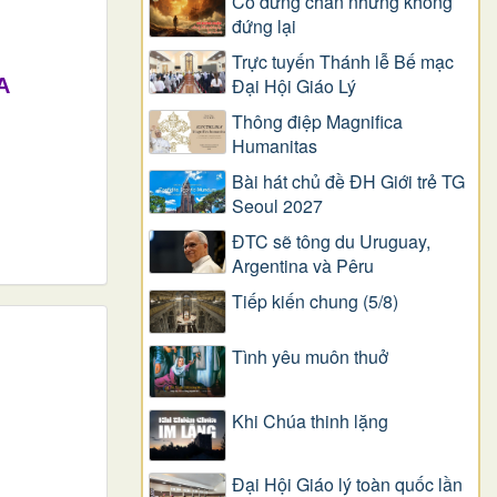
Có dừng chân nhưng không
đứng lại
Trực tuyến Thánh lễ Bế mạc
A
Đại Hội Giáo Lý
Thông điệp Magnifica
Humanitas
Bài hát chủ đề ĐH Giới trẻ TG
Seoul 2027
ĐTC sẽ tông du Uruguay,
Argentina và Pêru
Tiếp kiến chung (5/8)
Tình yêu muôn thuở
Khi Chúa thinh lặng
Đại Hội Giáo lý toàn quốc lần