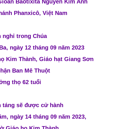
Gioan Baotixita Nguyễn Kim Anh
thánh Phanxicô, Việt Nam
 nghỉ trong Chúa
 Ba, ngày 12 tháng 09 năm 2023
 họ Kim Thành, Giáo hạt Giang Sơn
phận Ban Mê Thuột
ng thọ 62 tuổi
n táng sẽ được cử hành
ăm, ngày 14 tháng 09 năm 2023,
hờ Giáo họ Kim Thành