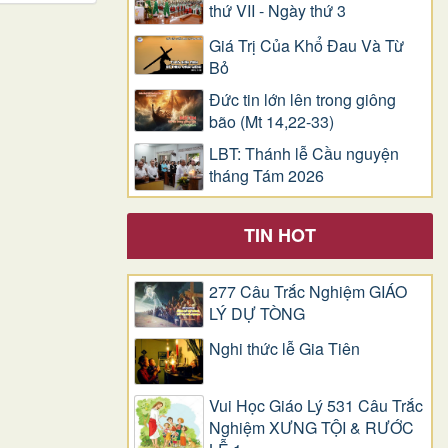
thứ VII - Ngày thứ 3
Giá Trị Của Khổ Ðau Và Từ
Bỏ
Đức tin lớn lên trong giông
bão (Mt 14,22-33)
LBT: Thánh lễ Cầu nguyện
tháng Tám 2026
TIN HOT
277 Câu Trắc Nghiệm GIÁO
LÝ DỰ TÒNG
Nghi thức lễ Gia Tiên
Vui Học Giáo Lý 531 Câu Trắc
Nghiệm XƯNG TỘI & RƯỚC