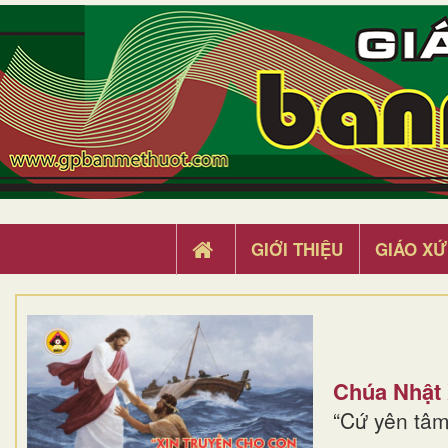
GIỚI THIỆU
GIÁO XỨ
Chúa Nhật
“Cứ yên tâm