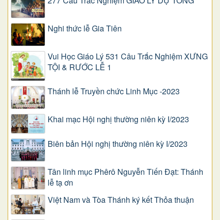
277 Câu Trắc Nghiệm GIÁO LÝ DỰ TÒNG
Nghi thức lễ Gia Tiên
Vui Học Giáo Lý 531 Câu Trắc Nghiệm XƯNG
TỘI & RƯỚC LỄ 1
Thánh lễ Truyền chức Linh Mục -2023
Khai mạc Hội nghị thường niên kỳ I/2023
Biên bản Hội nghị thường niên kỳ I/2023
Tân linh mục Phêrô Nguyễn Tiến Đạt: Thánh
lễ tạ ơn
Việt Nam và Tòa Thánh ký kết Thỏa thuận