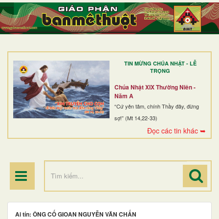
TRANG NHẤT
GIỚI THIỆU
GIÁO XỨ
TIN MỪNG CHÚA NHẬT - LỄ
DÒNG TU
TRỌNG
BAN MỤC VỤ
Chúa Nhật XIX Thường Niên -
Năm A
ĐOÀN THỂ CG
“Cứ yên tâm, chính Thầy đây, đừng
sợ!” (Mt 14,22-33)
LINH MỤC
Đọc các tin khác ➥
ĐIỂM HÀNH HƯƠNG
Ai tín: ÔNG CỐ GIOAN NGUYỄN VĂN CHẤN