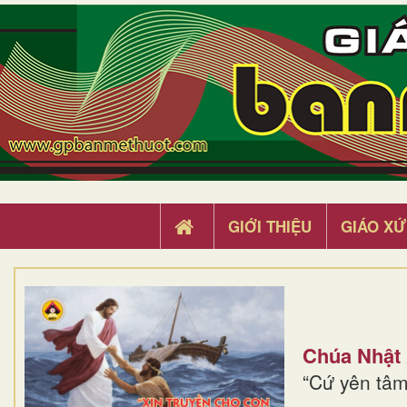
GIỚI THIỆU
GIÁO XỨ
Chúa Nhật
“Cứ yên tâm