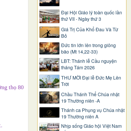
Đại Hội Giáo lý toàn quốc lần
thứ VII - Ngày thứ 3
Giá Trị Của Khổ Ðau Và Từ
Bỏ
Đức tin lớn lên trong giông
bão (Mt 14,22-33)
LBT: Thánh lễ Cầu nguyện
tháng Tám 2026
THƯ MỜI Đại lễ Đức Mẹ Lên
Trời
ởng thọ 80
Chầu Thánh Thể Chúa nhật
19 Thường niên -A
Thánh ca Phụng vụ Chúa nhật
19 Thường niên A
.
Nhịp sống Giáo hội Việt Nam