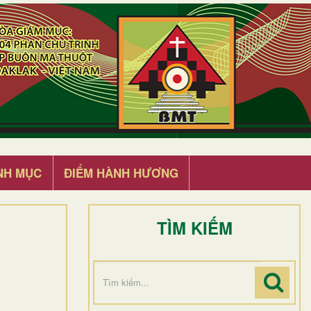
NH MỤC
ĐIỂM HÀNH HƯƠNG
TÌM KIẾM