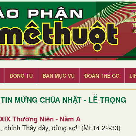
DÒNG TU
BAN MỤC VỤ
ĐOÀN THỂ CG
LI
TIN MỪNG CHÚA NHẬT - LỄ TRỌNG
 XIX Thường Niên - Năm A
, chính Thầy đây, đừng sợ!” (Mt 14,22-33)