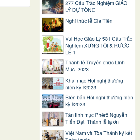
277 Câu Trắc Nghiệm GIÁO
LÝ DỰ TÒNG
Nghi thức lễ Gia Tiên
Vui Học Giáo Lý 531 Câu Trắc
Nghiệm XƯNG TỘI & RƯỚC
LỄ 1
Thánh lễ Truyền chức Linh
Mục -2023
Khai mạc Hội nghị thường
niên kỳ I/2023
Biên bản Hội nghị thường niên
kỳ I/2023
Tân linh mục Phêrô Nguyễn
Tiến Đạt: Thánh lễ tạ ơn
Việt Nam và Tòa Thánh ký kết
Thỏa thuận