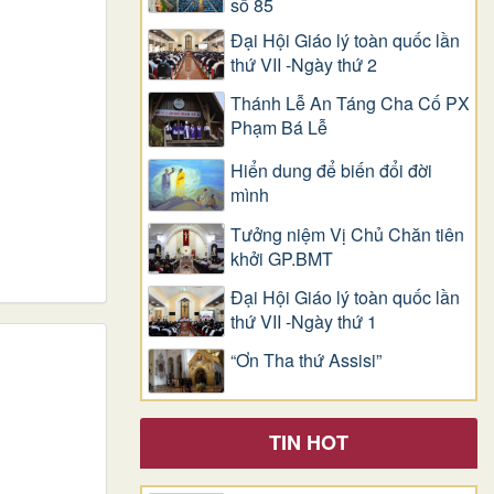
số 85
Đại Hội Giáo lý toàn quốc lần
thứ VII -Ngày thứ 2
Thánh Lễ An Táng Cha Cố PX
Phạm Bá Lễ
Hiển dung để biến đổi đời
mình
Tưởng niệm Vị Chủ Chăn tiên
khởi GP.BMT
Đại Hội Giáo lý toàn quốc lần
thứ VII -Ngày thứ 1
“Ơn Tha thứ Assisi”
TIN HOT