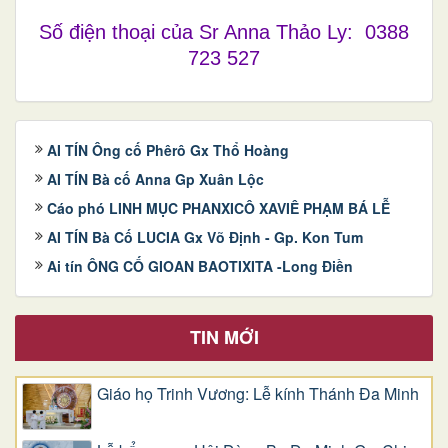
Số điện thoại của Sr Anna Thảo Ly: 0388
723 527
AI TÍN Ông cố Phêrô Gx Thổ Hoàng
AI TÍN Bà cố Anna Gp Xuân Lộc
Cáo phó LINH MỤC PHANXICÔ XAVIÊ PHẠM BÁ LỄ
AI TÍN Bà Cố LUCIA Gx Võ Định - Gp. Kon Tum
Ai tín ÔNG CỐ GIOAN BAOTIXITA -Long Điền
TIN MỚI
Giáo họ Trinh Vương: Lễ kính Thánh Đa Minh