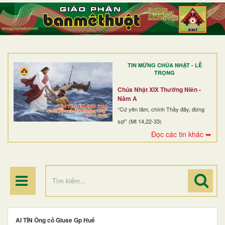
TRANG NHẤT
GIỚI THIỆU
GIÁO XỨ
TIN MỪNG CHÚA NHẬT - LỄ
DÒNG TU
TRỌNG
BAN MỤC VỤ
Chúa Nhật XIX Thường Niên -
Năm A
ĐOÀN THỂ CG
“Cứ yên tâm, chính Thầy đây, đừng
sợ!” (Mt 14,22-33)
LINH MỤC
Đọc các tin khác ➥
ĐIỂM HÀNH HƯƠNG
AI TÍN Ông cố Giuse Gp Huế