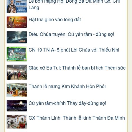
Lễ bổn mạng Hội Dòng Ba Đa Minh Gx. Chi
Lăng
Hạt lúa gieo vào lòng đất
Điều Chúa truyền: Cứ yên tâm - đừng sợ!
CN 19 TN A- 5 phút Lời Chúa với Thiếu Nhi
Giáo xứ Ea Tul: Thánh lễ ban bí tích Thêm sức
Thánh lễ mừng Kim Khánh Hôn Phối
Cứ yên tâm-chính Thầy đây-đừng sợ!
GX Thánh Linh: Thánh lễ kính Thánh Đa Minh