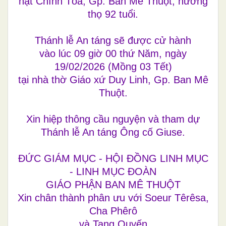
hạt Chính Tòa, Gp. Ban Mê Thuột, hưởng
thọ 92 tuổi.
Thánh lễ An táng sẽ được cử hành
vào lúc 09 giờ 00 thứ Năm, ngày
19/02/2026 (Mồng 03 Tết)
tại nhà thờ Giáo xứ Duy Linh, Gp. Ban Mê
Thuột.
Xin hiệp thông cầu nguyện và tham dự
Thánh lễ An táng Ông cố Giuse.
ĐỨC GIÁM MỤC - HỘI ĐỒNG LINH MỤC
- LINH MỤC ĐOÀN
GIÁO PHẬN BAN MÊ THUỘT
Xin chân thành phân ưu với Soeur Têrêsa,
Cha Phêrô
và Tang Quyến