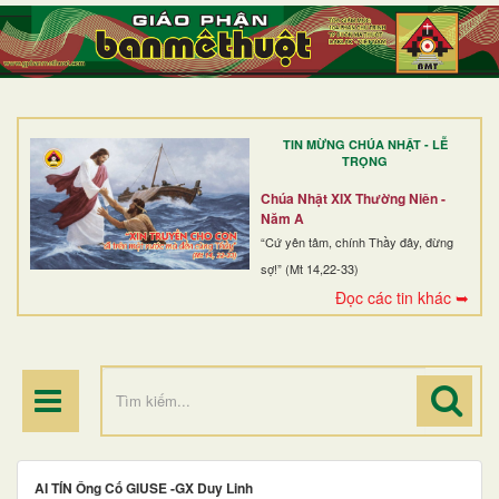
TRANG NHẤT
GIỚI THIỆU
GIÁO XỨ
TIN MỪNG CHÚA NHẬT - LỄ
DÒNG TU
TRỌNG
BAN MỤC VỤ
Chúa Nhật XIX Thường Niên -
Năm A
ĐOÀN THỂ CG
“Cứ yên tâm, chính Thầy đây, đừng
sợ!” (Mt 14,22-33)
LINH MỤC
Đọc các tin khác ➥
ĐIỂM HÀNH HƯƠNG
AI TÍN Ông Cố GIUSE -GX Duy Linh