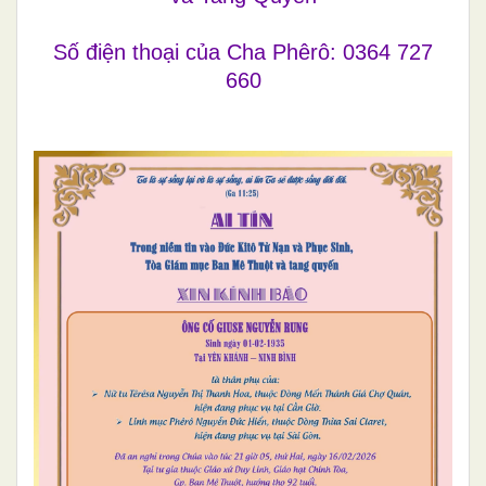
Số điện thoại của Cha Phêrô: 0364 727
660