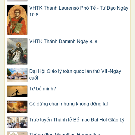
VHTK Thánh Laurensô Phó Tế - Tử Đạo Ngày
10.8
VHTK Thánh Đaminh Ngày 8. 8
Đại Hội Giáo lý toàn quốc lần thứ VII -Ngày
cuối
Từ bỏ mình?
Có dừng chân nhưng không đứng lại
Trực tuyến Thánh lễ Bế mạc Đại Hội Giáo Lý
Thông điệp Magnifica Humanitas