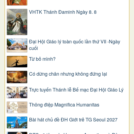
VHTK Thánh Đaminh Ngày 8. 8
Đại Hội Giáo lý toàn quốc lần thứ VII -Ngày
cuối
Từ bỏ mình?
Có dừng chân nhưng không đứng lại
Trực tuyến Thánh lễ Bế mạc Đại Hội Giáo Lý
Thông điệp Magnifica Humanitas
Bài hát chủ đề ĐH Giới trẻ TG Seoul 2027