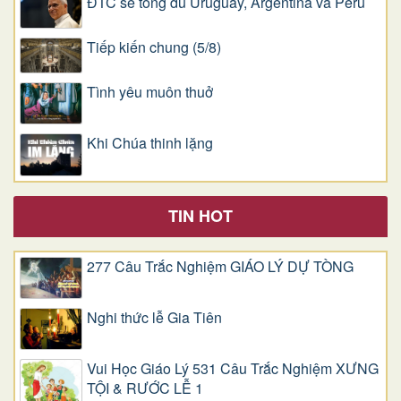
ĐTC sẽ tông du Uruguay, Argentina và Pêru
Tiếp kiến chung (5/8)
Tình yêu muôn thuở
Khi Chúa thinh lặng
TIN HOT
277 Câu Trắc Nghiệm GIÁO LÝ DỰ TÒNG
Nghi thức lễ Gia Tiên
Vui Học Giáo Lý 531 Câu Trắc Nghiệm XƯNG
TỘI & RƯỚC LỄ 1