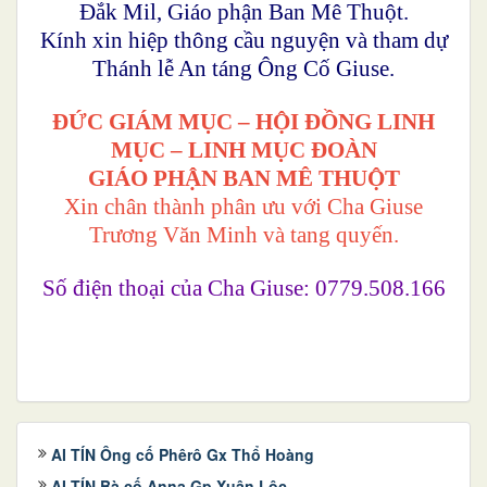
Đắk Mil, Giáo phận Ban Mê Thuột.
Kính xin hiệp thông cầu nguyện và tham dự
Thánh lễ An táng Ông Cố Giuse.
ĐỨC GIÁM MỤC – HỘI ĐỒNG LINH
MỤC – LINH MỤC ĐOÀN
GIÁO PHẬN BAN MÊ THUỘT
Xin chân thành phân ưu với Cha Giuse
Trương Văn Minh và tang quyến.
Số điện thoại của Cha Giuse: 0779.508.166
AI TÍN Ông cố Phêrô Gx Thổ Hoàng
AI TÍN Bà cố Anna Gp Xuân Lộc