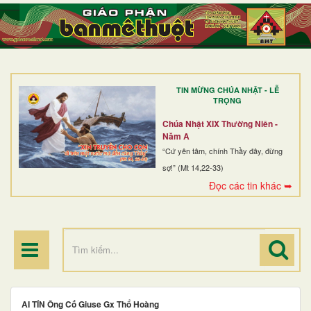
TRANG NHẤT
GIỚI THIỆU
GIÁO XỨ
TIN MỪNG CHÚA NHẬT - LỄ
DÒNG TU
TRỌNG
BAN MỤC VỤ
Chúa Nhật XIX Thường Niên -
Năm A
ĐOÀN THỂ CG
“Cứ yên tâm, chính Thầy đây, đừng
sợ!” (Mt 14,22-33)
LINH MỤC
Đọc các tin khác ➥
ĐIỂM HÀNH HƯƠNG
AI TÍN Ông Cố Giuse Gx Thổ Hoàng