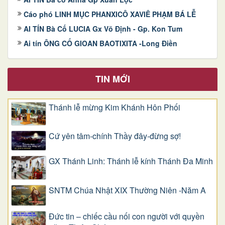
Cáo phó LINH MỤC PHANXICÔ XAVIÊ PHẠM BÁ LỄ
AI TÍN Bà Cố LUCIA Gx Võ Định - Gp. Kon Tum
Ai tín ÔNG CỐ GIOAN BAOTIXITA -Long Điền
TIN MỚI
Thánh lễ mừng Kim Khánh Hôn Phối
Cứ yên tâm-chính Thầy đây-đừng sợ!
GX Thánh Linh: Thánh lễ kính Thánh Đa Minh
SNTM Chúa Nhật XIX Thường Niên -Năm A
Đức tin – chiếc cầu nối con người với quyền