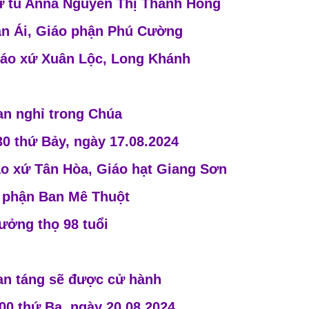
ữ tu Anna Nguyễn Thị Thanh Hồng
n Ái, Giáo phận Phú Cường
iáo xứ Xuân Lộc, Long Khánh
an nghỉ trong Chúa
30 thứ Bảy, ngày 17.08.2024
iáo xứ Tân Hòa, Giáo hạt Giang Sơn
 phận Ban Mê Thuột
ưởng thọ 98 tuổi
an táng sẽ được cử hành
00 thứ Ba, ngày 20.08.2024