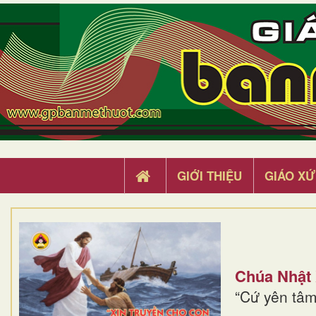
GIỚI THIỆU
GIÁO XỨ
Chúa Nhật
“Cứ yên tâm