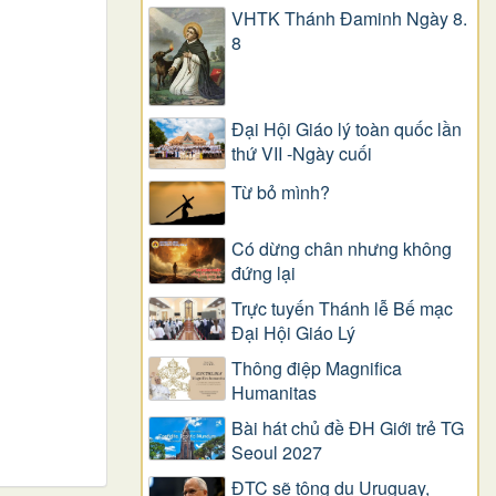
VHTK Thánh Đaminh Ngày 8.
8
Đại Hội Giáo lý toàn quốc lần
thứ VII -Ngày cuối
Từ bỏ mình?
Có dừng chân nhưng không
đứng lại
Trực tuyến Thánh lễ Bế mạc
Đại Hội Giáo Lý
Thông điệp Magnifica
Humanitas
Bài hát chủ đề ĐH Giới trẻ TG
Seoul 2027
ĐTC sẽ tông du Uruguay,