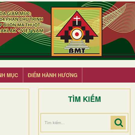
NH MỤC
ĐIỂM HÀNH HƯƠNG
TÌM KIẾM