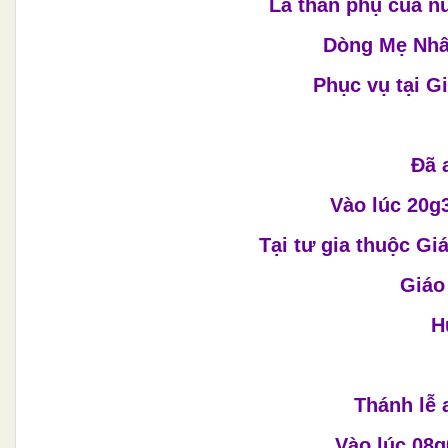
Là thân phụ của n
Dòng Mẹ Nhâ
Phục vụ tại G
Đã 
Vào lúc 20g
Tại tư gia thuộc G
Giáo
H
Thánh lễ 
Vào lúc 08g