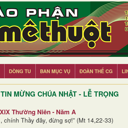
DÒNG TU
BAN MỤC VỤ
ĐOÀN THỂ CG
LI
TIN MỪNG CHÚA NHẬT - LỄ TRỌNG
 XIX Thường Niên - Năm A
, chính Thầy đây, đừng sợ!” (Mt 14,22-33)