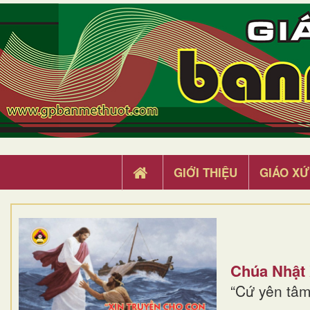
GIỚI THIỆU
GIÁO XỨ
Chúa Nhật
“Cứ yên tâm