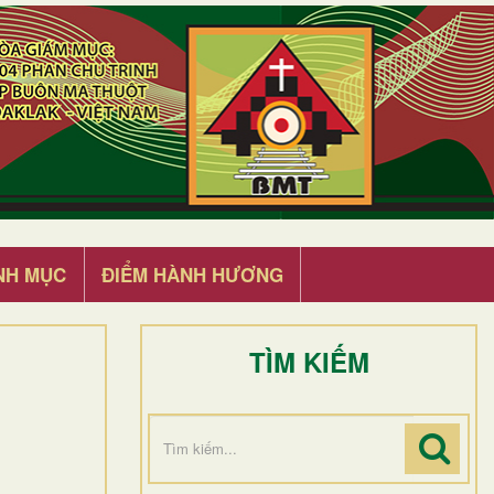
NH MỤC
ĐIỂM HÀNH HƯƠNG
TÌM KIẾM