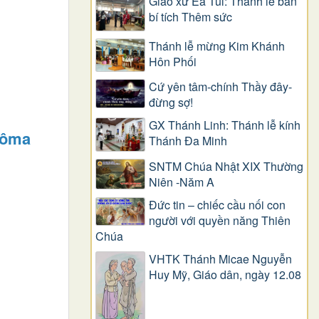
Giáo xứ Ea Tul: Thánh lễ ban
bí tích Thêm sức
Thánh lễ mừng Kim Khánh
Hôn Phối
Cứ yên tâm-chính Thầy đây-
đừng sợ!
GX Thánh Linh: Thánh lễ kính
Rôma
Thánh Đa Minh
SNTM Chúa Nhật XIX Thường
Niên -Năm A
Đức tin – chiếc cầu nối con
người với quyền năng Thiên
Chúa
VHTK Thánh Micae Nguyễn
Huy Mỹ, Giáo dân, ngày 12.08