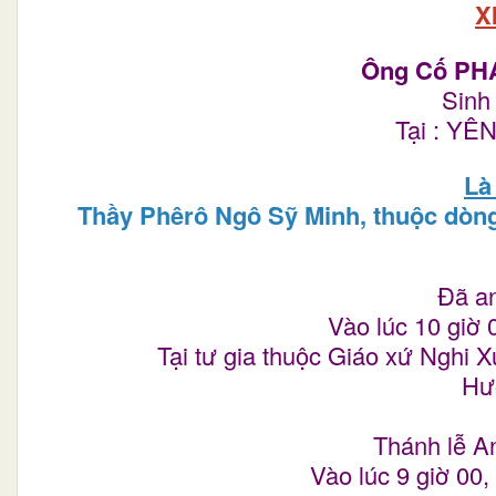
X
Ông Cố PH
Sinh
Tại : Y
Là
Thầy Phêrô Ngô Sỹ Minh, thuộc dòng 
Đã an
Vào lúc 10 giờ 
Tại tư gia thuộc Giáo xứ Nghi 
Hưở
Thánh lễ A
Vào lúc 9 giờ 00,