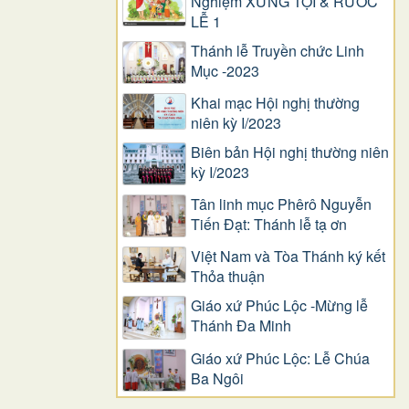
Nghiệm XƯNG TỘI & RƯỚC
LỄ 1
Thánh lễ Truyền chức Linh
Mục -2023
Khai mạc Hội nghị thường
niên kỳ I/2023
Biên bản Hội nghị thường niên
kỳ I/2023
Tân linh mục Phêrô Nguyễn
Tiến Đạt: Thánh lễ tạ ơn
Việt Nam và Tòa Thánh ký kết
Thỏa thuận
Giáo xứ Phúc Lộc -Mừng lễ
Thánh Đa Minh
Giáo xứ Phúc Lộc: Lễ Chúa
Ba Ngôi