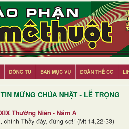
DÒNG TU
BAN MỤC VỤ
ĐOÀN THỂ CG
LI
TIN MỪNG CHÚA NHẬT - LỄ TRỌNG
 XIX Thường Niên - Năm A
, chính Thầy đây, đừng sợ!” (Mt 14,22-33)