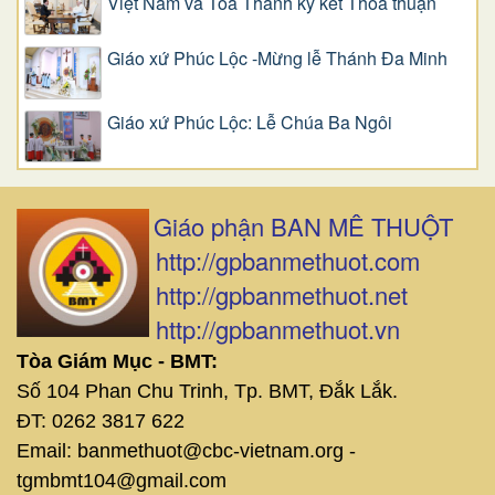
Việt Nam và Tòa Thánh ký kết Thỏa thuận
Giáo xứ Phúc Lộc -Mừng lễ Thánh Đa Minh
Giáo xứ Phúc Lộc: Lễ Chúa Ba Ngôi
Giáo phận BAN MÊ THUỘT
http://gpbanmethuot.com
http://gpbanmethuot.net
http://gpbanmethuot.vn
Tòa Giám Mục - BMT:
Số 104 Phan Chu Trinh, Tp. BMT, Đắk Lắk.
ĐT: 0262 3817 622
Email: banmethuot@cbc-vietnam.org -
tgmbmt104@gmail.com