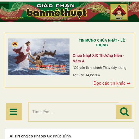
TRANG NHẤT
GIỚI THIỆU
GIÁO XỨ
TIN MỪNG CHÚA NHẬT - LỄ
DÒNG TU
TRỌNG
BAN MỤC VỤ
Chúa Nhật XIX Thường Niên -
Năm A
ĐOÀN THỂ CG
“Cứ yên tâm, chính Thầy đây, đừng
sợ!” (Mt 14,22-33)
LINH MỤC
Đọc các tin khác ➥
ĐIỂM HÀNH HƯƠNG
AI TÍN ông cố Phaolô Gx Phúc Bình