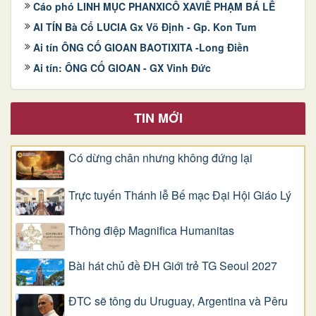
Cáo phó LINH MỤC PHANXICÔ XAVIÊ PHẠM BÁ LỄ
AI TÍN Bà Cố LUCIA Gx Võ Định - Gp. Kon Tum
Ai tín ÔNG CỐ GIOAN BAOTIXITA -Long Điền
Ai tín: ÔNG CỐ GIOAN - GX Vinh Đức
TIN MỚI
Có dừng chân nhưng không đứng lại
Trực tuyến Thánh lễ Bế mạc Đại Hội Giáo Lý
Thông điệp Magnifica Humanitas
Bài hát chủ đề ĐH Giới trẻ TG Seoul 2027
ĐTC sẽ tông du Uruguay, Argentina và Pêru