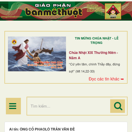
TRANG NHẤT
GIỚI THIỆU
GIÁO XỨ
TIN MỪNG CHÚA NHẬT - LỄ
DÒNG TU
TRỌNG
BAN MỤC VỤ
Chúa Nhật XIX Thường Niên -
Năm A
ĐOÀN THỂ CG
“Cứ yên tâm, chính Thầy đây, đừng
sợ!” (Mt 14,22-33)
LINH MỤC
Đọc các tin khác ➥
ĐIỂM HÀNH HƯƠNG
Ai tín: ÔNG CỐ PHAOLÔ TRẦN VĂN ĐỀ