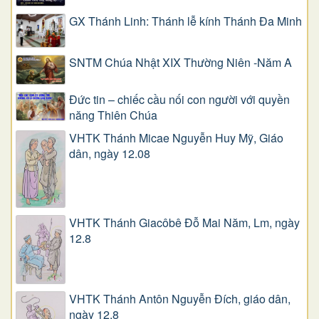
GX Thánh Linh: Thánh lễ kính Thánh Đa Minh
SNTM Chúa Nhật XIX Thường Niên -Năm A
Đức tin – chiếc cầu nối con người với quyền
năng Thiên Chúa
VHTK Thánh Micae Nguyễn Huy Mỹ, Giáo
dân, ngày 12.08
VHTK Thánh Giacôbê Ðỗ Mai Năm, Lm, ngày
12.8
VHTK Thánh Antôn Nguyễn Ðích, giáo dân,
ngày 12.8