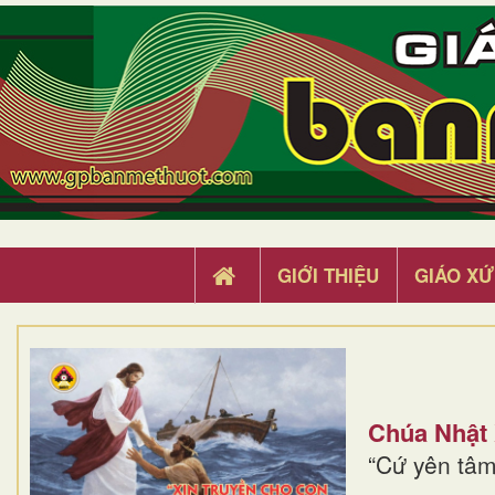
GIỚI THIỆU
GIÁO XỨ
Chúa Nhật
“Cứ yên tâm