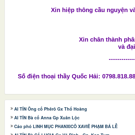
Xin hiệp thông cầu nguyện 
Xin chân thành phâ
và đạ
------------
Số điện thoại thầy Quốc Hải: 0798.818.8
AI TÍN Ông cố Phêrô Gx Thổ Hoàng
AI TÍN Bà cố Anna Gp Xuân Lộc
Cáo phó LINH MỤC PHANXICÔ XAVIÊ PHẠM BÁ LỄ
AI TÍN Bà Cố LUCIA Gx Võ Định - Gp. Kon Tum