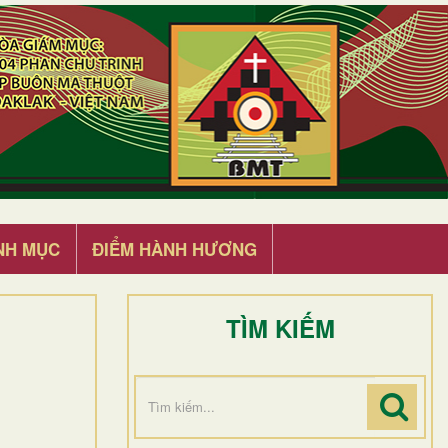
NH MỤC
ĐIỂM HÀNH HƯƠNG
TÌM KIẾM