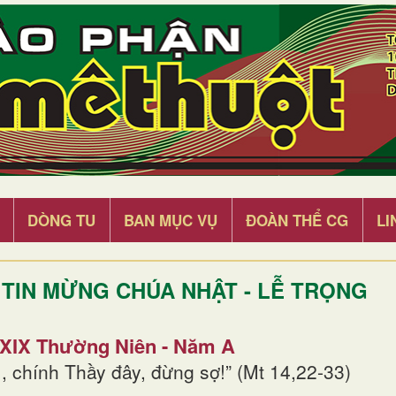
DÒNG TU
BAN MỤC VỤ
ĐOÀN THỂ CG
LI
TIN MỪNG CHÚA NHẬT - LỄ TRỌNG
 XIX Thường Niên - Năm A
, chính Thầy đây, đừng sợ!” (Mt 14,22-33)