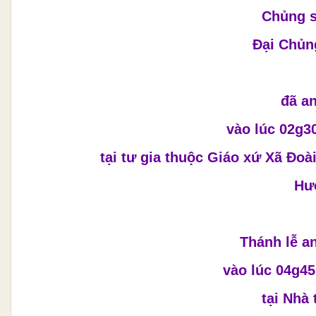
Chủng s
Đại Chủn
đã a
vào lúc 02g3
tại tư gia thuộc Giáo xứ Xã Đoà
Hưở
Thánh lễ a
vào lúc 04g45
tại Nhà