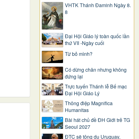
VHTK Thánh Đaminh Ngày 8.
8
Đại Hội Giáo lý toàn quốc lần
thứ VII -Ngày cuối
Từ bỏ mình?
Có dừng chân nhưng không
đứng lại
Trực tuyến Thánh lễ Bế mạc
Đại Hội Giáo Lý
Thông điệp Magnifica
Humanitas
Bài hát chủ đề ĐH Giới trẻ TG
Seoul 2027
ĐTC sẽ tông du Uruguay,